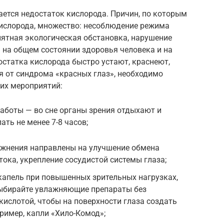
ается недостаток кислорода. Причин, по которым
кислорода, множество: несоблюдение режима
иятная экологическая обстановка, нарушение
 на общем состоянии здоровья человека и на
достатка кислорода быстро устают, краснеют,
я от синдрома «красных глаз», необходимо
их мероприятий:
аботы — во сне органы зрения отдыхают и
ть не менее 7-8 часов;
ажнения направлены на улучшение обмена
ока, укрепление сосудистой системы глаза;
апель при повышенных зрительных нагрузках,
ыбирайте увлажняющие препараты без
кислотой, чтобы на поверхности глаза создать
ример, капли «Хило-Комод»;