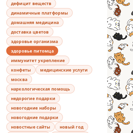
дефицит веществ
динамичные платформы
домашняя медицина
доставка цветов
здоровье организма
здоровье питомца
иммунитет укрепление
конфеты
медицинские услуги
москва
наркологическая помощь
недорогие подарки
новогодние наборы
новогодние подарки
новостные сайты
новый год