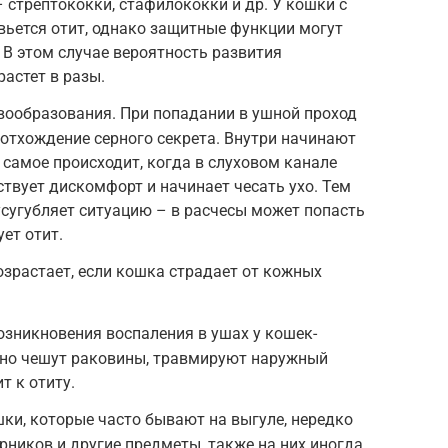
стрептококки, стафилококки и др. У кошки с
ьется отит, однако защитные функции могут
 В этом случае вероятность развития
астет в разы.
вообразования. При попадании в ушной проход
 отхождение серного секрета. Внутри начинают
самое происходит, когда в слуховом канале
ствует дискомфорт и начинает чесать ухо. Тем
сугубляет ситуацию – в расчесы может попасть
ет отит.
озрастает, если кошка страдает от кожных
озникновения воспаления в ушах у кошек-
янно чешут раковины, травмируют наружный
т к отиту.
ки, которые часто бывают на выгуле, нередко
рников и другие предметы, также на них иногда