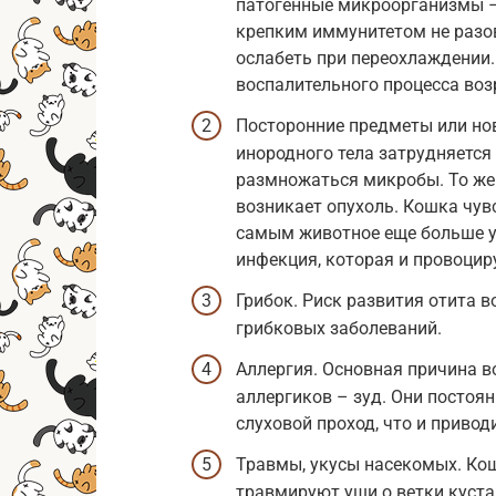
патогенные микроорганизмы – 
крепким иммунитетом не разов
ослабеть при переохлаждении.
воспалительного процесса возр
Посторонние предметы или но
инородного тела затрудняется
размножаться микробы. То же 
возникает опухоль. Кошка чув
самым животное еще больше у
инфекция, которая и провоциру
Грибок. Риск развития отита в
грибковых заболеваний.
Аллергия. Основная причина в
аллергиков – зуд. Они посто
слуховой проход, что и приводи
Травмы, укусы насекомых. Кош
травмируют уши о ветки куста