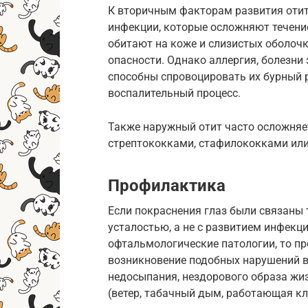
К вторичным факторам развития отит
инфекции, которые осложняют течение
обитают на коже и слизистых оболоч
опасности. Однако аллергия, болезни
способны спровоцировать их бурный р
воспалительный процесс.
Также наружный отит часто осложняе
стрептококками, стафилококками или
Профилактика
Если покраснения глаз были связаны 
усталостью, а не с развитием инфекц
офтальмологические патологии, то п
возникновение подобных нарушений вп
недосыпания, нездорового образа жи
(ветер, табачный дым, работающая кли