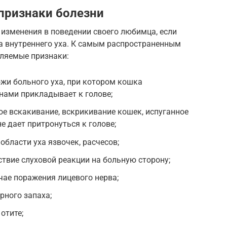
 признаки болезни
изменения в поведении своего любимца, если
а внутреннего уха. К самым распространенным
еляемые признаки:
жи больного уха, при котором кошка
енами прикладывает к голове;
ое вскакивание, вскрикивание кошек, испуганное
е дает притронуться к голове;
области уха язвочек, расчесов;
ствие слуховой реакции на больную сторону;
чае поражения лицевого нерва;
рного запаха;
отите;