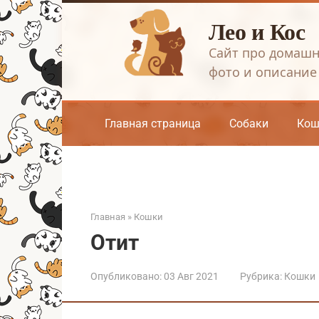
Перейти
Лео и Кос
к
контенту
Сайт про домашн
фото и описание
Главная страница
Собаки
Кош
Главная
»
Кошки
Отит
Опубликовано:
03 Авг 2021
Рубрика:
Кошки