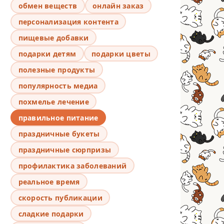
обмен веществ
онлайн заказ
персонализация контента
пищевые добавки
подарки детям
подарки цветы
полезные продукты
популярность медиа
похмелье лечение
правильное питание
праздничные букеты
праздничные сюрпризы
профилактика заболеваний
реальное время
скорость публикации
сладкие подарки