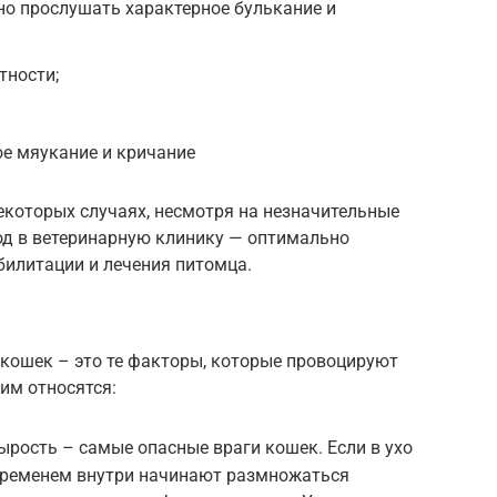
о прослушать характерное булькание и
тности;
е мяукание и кричание
екоторых случаях, несмотря на незначительные
од в ветеринарную клинику — оптимально
билитации и лечения питомца.
 кошек – это те факторы, которые провоцируют
им относятся:
ырость – самые опасные враги кошек. Если в ухо
 временем внутри начинают размножаться