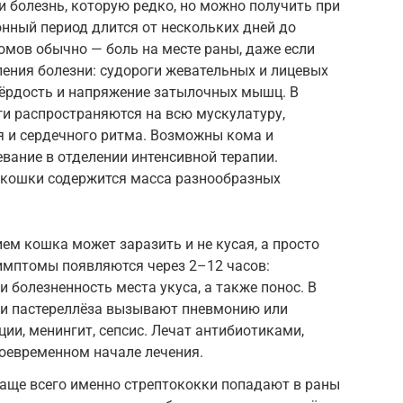
и болезнь, которую редко, но можно получить при
онный период длится от нескольких дней до
омов обычно — боль на месте раны, даже если
ления болезни: судороги жевательных и лицевых
вёрдость и напряжение затылочных мышц. В
и распространяются на всю мускулатуру,
 и сердечного ритма. Возможны кома и
евание в отделении интенсивной терапии.
и кошки содержится масса разнообразных
ем кошка может заразить и не кусая, а просто
имптомы появляются через 2–12 часов:
и болезненность места укуса, а также понос. В
ли пастереллёза вызывают пневмонию или
ции, менингит, сепсис. Лечат антибиотиками,
оевременном начале лечения.
аще всего именно стрептококки попадают в раны