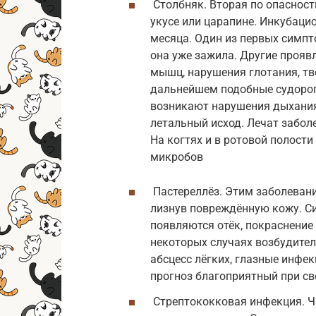
Столбняк. Вторая по опасност
укусе или царапине. Инкубаци
месяца. Один из первых симпт
она уже зажила. Другие прояв
мышц, нарушения глотания, т
дальнейшем подобные судорог
возникают нарушения дыхания
летальный исход. Лечат забол
На когтях и в ротовой полост
микробов
Пастереллёз. Этим заболевани
лизнув повреждённую кожу. С
появляются отёк, покраснение 
некоторых случаях возбудите
абсцесс лёгких, глазные инфек
прогноз благоприятный при св
Стрептококковая инфекция. Ч