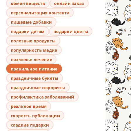
обмен веществ
онлайн заказ
персонализация контента
пищевые добавки
подарки детям
подарки цветы
полезные продукты
популярность медиа
похмелье лечение
правильное питание
праздничные букеты
праздничные сюрпризы
профилактика заболеваний
реальное время
скорость публикации
сладкие подарки