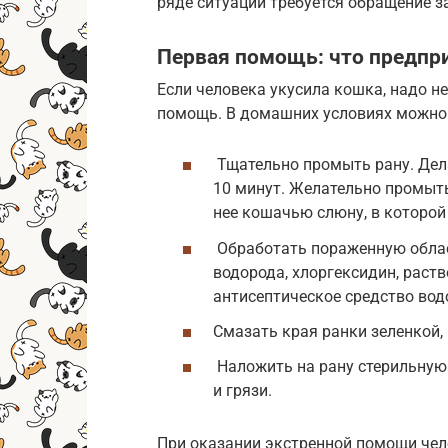
ряде ситуаций требуется обращение 
Первая помощь: что предпри
Если человека укусила кошка, надо 
помощь. В домашних условиях можно
Тщательно промыть рану. Дела
10 минут. Желательно промыт
нее кошачью слюну, в которо
Обработать пораженную облас
водорода, хлоргексидин, раст
антисептическое средство вод
Смазать края ранки зеленкой,
Наложить на рану стерильную 
и грязи.
При оказании экстренной помощи чело