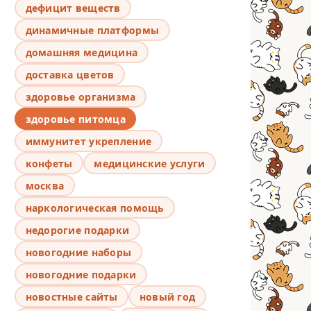
дефицит веществ
динамичные платформы
домашняя медицина
доставка цветов
здоровье организма
здоровье питомца
иммунитет укрепление
конфеты
медицинские услуги
москва
наркологическая помощь
недорогие подарки
новогодние наборы
новогодние подарки
новостные сайты
новый год