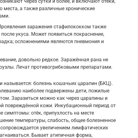
озникают через сутки и более, и включают отёки,
о места, а также различные хронические
ами.
Проявления заражения стафилококком также
 после укуса. Может появиться покраснение,
орадка; осложнениями являются пневмония и
евание, довольно редкое. Заражённая рана не
фоузлы. Лечат противогрибковыми препаратами.
 и называется: болезнь кошачьих царапин (БКЦ).
болеванию наиболее подвержены дети, пожилые
том. Заразиться можно как через царапины и
кой повреждённой кожи. Инкубационный период от
е симптомы: отёк, припухлость на месте
ышение температуры, слабость, общее болезненное
да сопровождается увеличением лимфатических
нагнаиваться. Бывает атипичная форма,