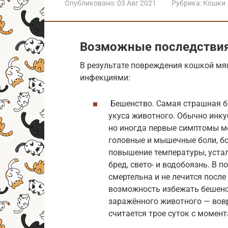
Опубликовано:
03 Авг 2021
Рубрика:
Кошки
Возможные последствия
В результате повреждения кошкой мя
инфекциями:
Бешенство. Самая страшная бо
укуса животного. Обычно инку
но иногда первые симптомы мо
головные и мышечные боли, бо
повышение температуры, устал
бред, свето- и водобоязнь. В 
смертельна и не лечится посл
возможность избежать бешенст
заражённого животного — вов
считается трое суток с момент