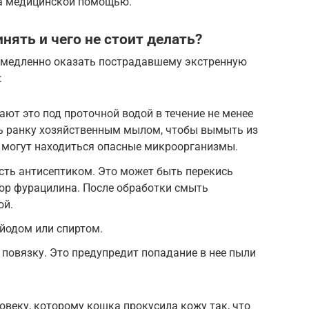
за медицинской помощью.
нять и чего не стоит делать?
немедленно оказать пострадавшему экстренную
:
ют это под проточной водой в течение не менее
ь ранку хозяйственным мылом, чтобы вымыть из
й могут находиться опасные микроорганизмы.
ть антисептиком. Это может быть перекись
вор фурацилина. После обработки смыть
ой.
 йодом или спиртом.
повязку. Это предупредит попадание в нее пыли
веку, которому кошка прокусила кожу так, что