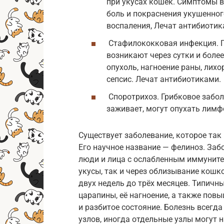
при укусах кошек. Симптомы в
боль и покраснения укушенног
воспаления, Лечат антибиотик
Стафилококковая инфекция. 
возникают через сутки и более
опухоль, нагноение раны, лих
сепсис. Лечат антибиотиками.
Споротрихоз. Грибковое забол
заживает, могут опухать лим
Существует заболевание, которое так
Его научное название — фелиноз. За
люди и лица с ослабленным иммуните
укусы, так и через облизывание кош
двух недель до трёх месяцев. Типичны
царапины, её нагноение, а также пов
и разбитое состояние. Болезнь всег
узлов, иногда отдельные узлы могут 