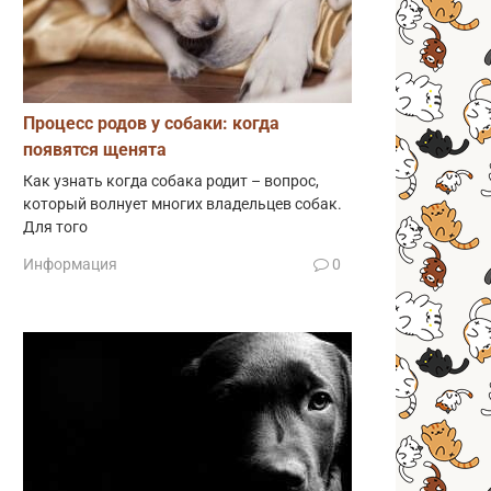
Процесс родов у собаки: когда
появятся щенята
Как узнать когда собака родит – вопрос,
который волнует многих владельцев собак.
Для того
Информация
0