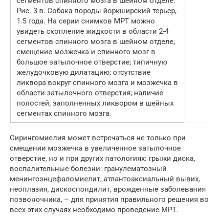
сегментов спинного мозга в шейном отделе.
Рис. 3-в. Собака породы йоркширский терьер,
1.5 года. На серии снимков МРТ можно
увидеть скопление жидкости в области 2-4
сегментов спинного мозга в шейном отделе,
смещение мозжечка и спинного мозг в
большое затылочное отверстие; типичную
желудочковую дилатацию; отсутствие
ликвора вокруг спинного мозга и мозжечка в
области затылочного отверстия; наличие
полостей, заполненных ликвором в шейных
сегментах спинного мозга.
Сирингомиелия может встречаться не только при
смещении мозжечка в увеличенное затылочное
отверстие, но и при других патологиях: грыжи диска,
воспалительные болезни: гранулематозный
менингоэнцефаломиелит, атлантоаксиальный вывих,
неоплазия, дискоспондилит, врожденные заболевания
позвоночника, – для принятия правильного решения во
всех этих случаях необходимо проведение МРТ.