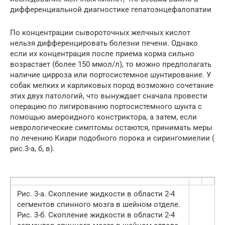
дифференциальной диагностике гепатоэнцефалопатии
По концентрации сывороточных желчных кислот
нельзя дифференцировать болезни печени. Однако
если их концентрация после приема корма сильно
возрастает (более 150 ммол/л), то можно предполагать
наличие цирроза или портосистемное шунтирование. У
собак мелких и карликовых пород возможно сочетание
этих двух патологий, что вынуждает сначала провести
операцию по лигированию портосистемного шунта с
помощью амероидного констриктора, а затем, если
неврологические симптомы остаются, принимать меры
по лечению Киари подобного порока и сирингомиелии (
рис.3-а, б, в).
Рис. 3-а. Скопление жидкости в области 2-4
сегментов спинного мозга в шейном отделе.
Рис. 3-б. Скопление жидкости в области 2-4