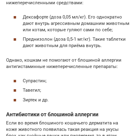
нижеперечисленными средствами:
Дексафорте (доза 0,05 мл/кг). Его однократно
дают внутрь агрессивным домашним животным
или котам, которые гуляют сами по себе;
Преднизолон (доза 0,5-1 мг/кг). Такие таблетки
дают животным для приёма внутрь.
Однако, кошкам не помогают от блошиной аллергии
антигистаминные нижеперечисленные препараты:
Супрастин;
Тавегил;
Зиртек и др.
Антибиотики от блошиной аллергии
Если во время блошиного кошачьего дерматита на
коже животного появилась такая реакция на укусы
блох, как гнойные ранки или пиодермия, то в этом