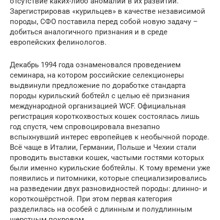
отсутствие каких-либо аномалий в их развитии.
Зарегистрировав «курильцев» в качестве независимой
породы, СФО поставила перед собой новую задачу –
добиться аналогичного признания и в среде
европейских фелинологов.
Декабрь 1994 года ознаменовался проведением
семинара, на котором российские селекционеры
выдвинули предложение по доработке стандарта
породы курильский бобтейл с целью её признания
международной организацией WCF. Официальная
регистрация короткохвостых кошек состоялась лишь
год спустя, чем спровоцировала внезапно
вспыхнувший интерес европейцев к необычной породе.
Всё чаще в Италии, Германии, Польше и Чехии стали
проводить выставки кошек, частыми гостями которых
были именно курильские бобтейлы. К тому времени уже
появились и питомники, которые специализировались
на разведении двух разновидностей породы: длинно- и
короткошёрстной. При этом первая категория
разделилась на особей с длинным и полудлинным
шерстным покровом.