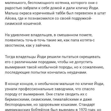
маленького, беспомощного котенка, которого они с
радостью забрали к себе домой и дали кличку Йоди.
Малыш окраса коричневый табби был перевезен в штат
Айова, где и познакомился со своей подружкой-
сиамской кошечкой.
На удивление владельцев, в смешанном помете,
появились точь-в-точь такие же, как папа котята-с
хвостиком, как у зайчика.
Тогда владельцы Йоди решили пытаться скрещивать
его с различными породами, чтобы не допустить
вымирания такой необычной породы, но к сожалению,
последующие попытки кончались неудачами.
В конце концов, о необычном малыше по кличке Йоди,
узнали профессиональные заводчики, что спасло
породу от вымирания. Они стали сводить их с
бирманскими, сиамскими, гималайскими и даже
беспородными, но здоровыми кошками. Стандарт
американских бобтейлов был выведен в 1970 году, но