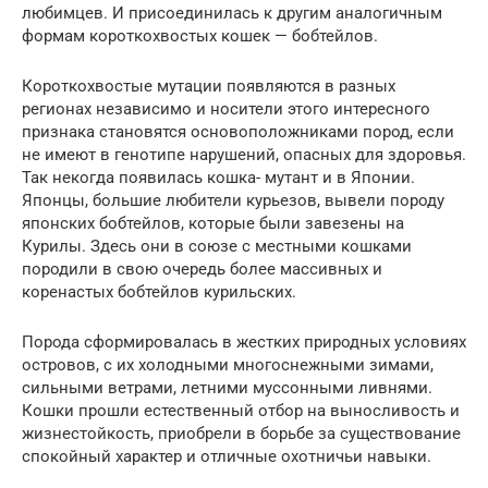
любимцев. И присоединилась к другим аналогичным
формам короткохвостых кошек — бобтейлов.
Короткохвостые мутации появляются в разных
регионах независимо и носители этого интересного
признака становятся основоположниками пород, если
не имеют в генотипе нарушений, опасных для здоровья.
Так некогда появилась кошка- мутант и в Японии.
Японцы, большие любители курьезов, вывели породу
японских бобтейлов, которые были завезены на
Курилы. Здесь они в союзе с местными кошками
породили в свою очередь более массивных и
коренастых бобтейлов курильских.
Порода сформировалась в жестких природных условиях
островов, с их холодными многоснежными зимами,
сильными ветрами, летними муссонными ливнями.
Кошки прошли естественный отбор на выносливость и
жизнестойкость, приобрели в борьбе за существование
спокойный характер и отличные охотничьи навыки.