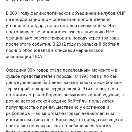
В 2001 году фелинологическое объединение клубов СНГ
на координационном совещании дополнительно
уточняло стандарт, но он остался неизменным. Это
подтолкнуло фелинологическую организацию FIFe
официально зарегистрировать породу через три года
после этого события. В 2012 году курильский бобтейл
прочно обосновался в списках американской
ассоциации TICA.
Середина 90-х годов стала переломным моментом в
судьбе представителей породы. С 1995 года и по сей
день курильские бобтейлы «захватывают» всё больше
территорий, покоряя сердца людей. Этих кошек ценят
во многих странах Европы за мягкость и добродушие, а
вот на исторической родине бобтейлы пользуются
популярностью преимущественно у охотников и
рыболовов – во многом благодаря великолепным
инстинктам животных. Впрочем, эта порода всё ещё не
настолько популярна, как полюбившиеся многим
британские, персидские или сиамские кошки.