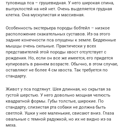
туловища пса – грушевидная. У него широкая спина,
выпуклостей на ней нет. Очень выделяется грудная
клетка. Она мускулистая и массивная.
Особенность экстерьера породы бобтейл – низкое
расположение скакательных суставов. Из-за этого
задние конечности пса опущены к земле. Бедренные
мышцы очень сильные. Практически у всех
представителей этой породы хвост отсутствует с
рождения. Но, если он все же имеется, его придется
купировать в раннем возрасте. Обычно, в этом случае,
оставляют не более 4 см хвоста. Так требуется по
стандарту.
Живот у пса подтянут. Шея длинная, но скрытая за
густой шерстью. У него довольно мощная челюсть
квадратной формы. Губы толстые, широкие. По
стандарту, слизистая рта собаки не должна быть
светлой. Ушки у нее маленькие, свисают вниз. Глаза
овальные с темной радужкой, но их не видно из-за
меха.