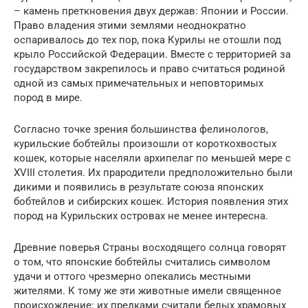
– камень преткновения двух держав: Японии и России.
Право владения этими землями неоднократно
оспаривалось до тех пор, пока Курилы не отошли под
крыло Российской Федерации. Вместе с территорией за
государством закрепилось и право считаться родиной
одной из самых примечательных и неповторимых
пород в мире.
Согласно точке зрения большинства фелинологов,
курильские бобтейлы произошли от короткохвостых
кошек, которые населяли архипелаг по меньшей мере с
XVIII столетия. Их прародители предположительно были
дикими и появились в результате союза японских
бобтейлов и сибирских кошек. История появления этих
пород на Курильских островах не менее интересна.
Древние поверья Страны восходящего солнца говорят
о том, что японские бобтейлы считались символом
удачи и оттого чрезмерно опекались местными
жителями. К тому же эти животные имели священное
происхождение: их предками считали белых храмовых