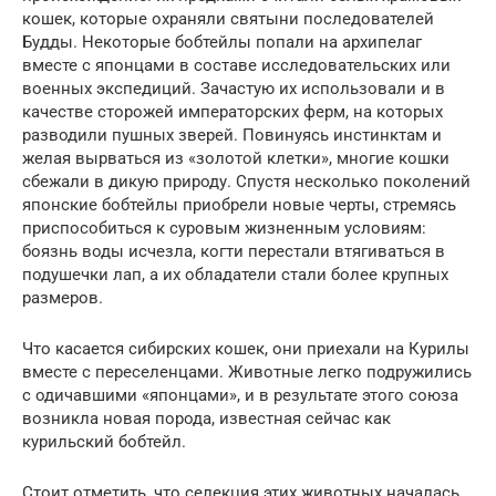
кошек, которые охраняли святыни последователей
Будды. Некоторые бобтейлы попали на архипелаг
вместе с японцами в составе исследовательских или
военных экспедиций. Зачастую их использовали и в
качестве сторожей императорских ферм, на которых
разводили пушных зверей. Повинуясь инстинктам и
желая вырваться из «золотой клетки», многие кошки
сбежали в дикую природу. Спустя несколько поколений
японские бобтейлы приобрели новые черты, стремясь
приспособиться к суровым жизненным условиям:
боязнь воды исчезла, когти перестали втягиваться в
подушечки лап, а их обладатели стали более крупных
размеров.
Что касается сибирских кошек, они приехали на Курилы
вместе с переселенцами. Животные легко подружились
с одичавшими «японцами», и в результате этого союза
возникла новая порода, известная сейчас как
курильский бобтейл.
Стоит отметить, что селекция этих животных началась