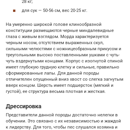
28 кг;
для сук — 50-56 см, вес 20-25 кг.
На умеренно широкой голове клинообразной
конституции размещаются черные миндалевидные
глаза с живым взглядом. Морда характеризуется
черным носом, отсутствием выраженных скул,
сильными челюстями с ножницеобразным прикусом и
треугольными высоко поставленными ушками с чуть-
чуть вздернутыми концами. Корпус с изогнутой спиной
имеет глубокую грудную клетку и сильные, правильно
сформированные лапы. Для данной породы
отличителен опущенный вниз хвост со слегка загнутым
вверх концом. Шерсть имеет подшерсток (мягкий и
густой), ее структура весьма плотная и жесткая.
Дрессировка
Представители данной породы достаточно нелегки в
обучении. Это связано с их независимостью и жаждой
к лидерству. Для того, чтобы пес слушался хозяина и