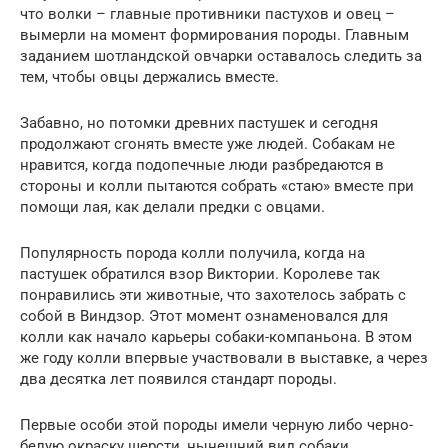
что волки – главные противники пастухов и овец –
вымерли на момент формирования породы. Главным
заданием шотландской овчарки оставалось следить за
тем, чтобы овцы держались вместе.
Забавно, но потомки древних пастушек и сегодня
продолжают сгонять вместе уже людей. Собакам не
нравится, когда подопечные люди разбредаются в
стороны и колли пытаются собрать «стаю» вместе при
помощи лая, как делали предки с овцами.
Популярность порода колли получила, когда на
пастушек обратился взор Виктории. Королеве так
понравились эти животные, что захотелось забрать с
собой в Виндзор. Этот момент ознаменовался для
колли как начало карьеры собаки-компаньона. В этом
же году колли впервые участвовали в выставке, а через
два десятка лет появился стандарт породы.
Первые особи этой породы имели черную либо черно-
белую окраску шерсти, нынешний вид собаки