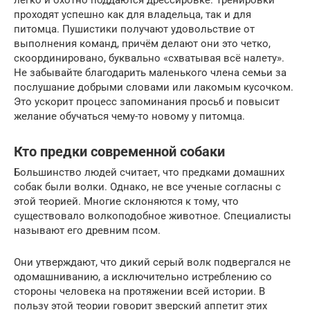
легко и охотно поддаются дрессировке. Тренировки
проходят успешно как для владельца, так и для
питомца. Пушистики получают удовольствие от
выполнения команд, причём делают они это четко,
скоординировано, буквально «схватывая всё налету».
Не забывайте благодарить маленького члена семьи за
послушание добрыми словами или лакомым кусочком.
Это ускорит процесс запоминания просьб и повысит
желание обучаться чему-то новому у питомца.
Кто предки современной собаки
Большинство людей считает, что предками домашних
собак были волки. Однако, не все ученые согласны с
этой теорией. Многие склоняются к тому, что
существовало волкоподобное животное. Специалисты
называют его древним псом.
Они утверждают, что дикий серый волк подвергался не
одомашниванию, а исключительно истреблению со
стороны человека на протяжении всей истории. В
пользу этой теории говорит зверский аппетит этих