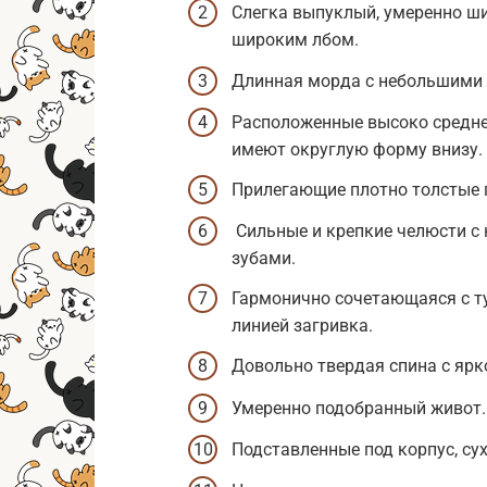
Слегка выпуклый, умеренно ши
широким лбом.
Длинная морда с небольшими 
Расположенные высоко средне
имеют округлую форму внизу.
Прилегающие плотно толстые г
Сильные и крепкие челюсти с
зубами.
Гармонично сочетающаяся с т
линией загривка.
Довольно твердая спина с я
Умеренно подобранный живот.
Подставленные под корпус, су