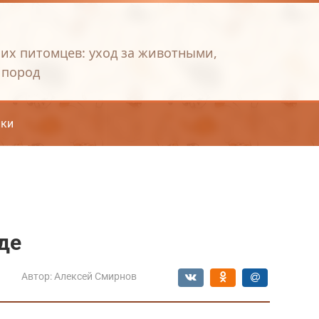
их питомцев: уход за животными,
 пород
ки
де
Автор:
Алексей Смирнов