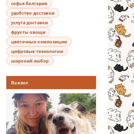
софья болгария
удобство доставки
услуга доставки
фрукты овощи
цветочные композиции
цифровые технологии
широкий выбор
Важное