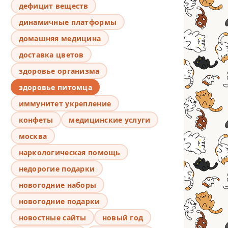
дефицит веществ
динамичные платформы
домашняя медицина
доставка цветов
здоровье организма
здоровье питомца
иммунитет укрепление
конфеты
медицинские услуги
москва
наркологическая помощь
недорогие подарки
новогодние наборы
новогодние подарки
новостные сайты
новый год