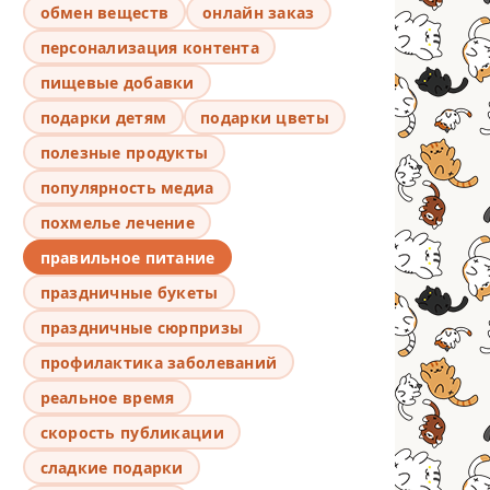
обмен веществ
онлайн заказ
персонализация контента
пищевые добавки
подарки детям
подарки цветы
полезные продукты
популярность медиа
похмелье лечение
правильное питание
праздничные букеты
праздничные сюрпризы
профилактика заболеваний
реальное время
скорость публикации
сладкие подарки