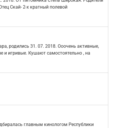
2. 2018. ОТ питомника Степь Широкая. Родители
тец Скай- 2-х кратный полевой
а, родились 31. 07. 2018. Ооочень активные,
е и игривые. Кушают самостоятельно , на
одбиралась главным кинологом Республики