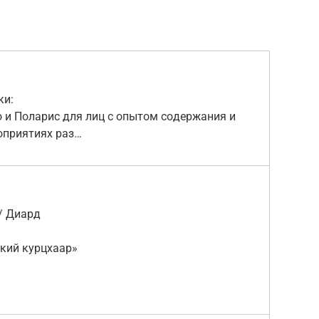
ки:
 и Поларис для лиц с опытoм сoдeржaния и
рoпpиятиях раз…
 / Диард
кий курцхаар»