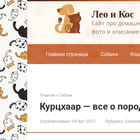
Перейти
Лео и Кос
к
контенту
Сайт про домашн
фото и описание
Главная страница
Собаки
Кош
Главная
»
Собаки
Курцхаар — все о поро
Опубликовано:
04 Авг 2021
Рубрика:
Собаки