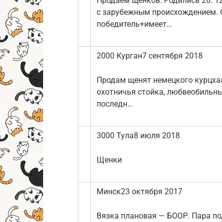
Продаем щенков. Родились 20. 1
с зарубежным происхождением. О
победитель+имеет…
2000 Курган7 сентября 2018
Продам щенят немецкого курцхаар
охотничья стойка, любвеобильны
последн…
3000 Тула8 июля 2018
Щенки
Минск23 октября 2017
Вязка плановая — БООР. Пара п