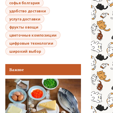
софья болгария
удобство доставки
услуга доставки
фрукты овощи
цветочные композиции
цифровые технологии
широкий выбор
Важное