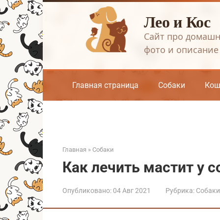
Перейти
Лео и Кос
к
контенту
Сайт про домашн
фото и описание
Главная страница
Собаки
Кош
Главная
»
Собаки
Как лечить мастит у с
Опубликовано:
04 Авг 2021
Рубрика:
Собаки