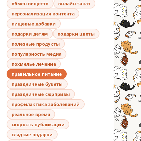
обмен веществ
онлайн заказ
персонализация контента
пищевые добавки
подарки детям
подарки цветы
полезные продукты
популярность медиа
похмелье лечение
правильное питание
праздничные букеты
праздничные сюрпризы
профилактика заболеваний
реальное время
скорость публикации
сладкие подарки