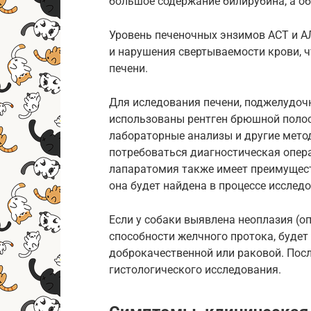
большое содержание билирубина, а об
Уровень печеночных энзимов АСТ и А
и нарушения свертываемости крови, 
печени.
Для иследования печени, поджелудоч
использованы рентген брюшной полост
лабораторные анализы и другие мето
потребоваться диагностическая опер
лапаратомия также имеет преимущест
она будет найдена в процессе исслед
Если у собаки выявлена неоплазия (
способности желчного протока, будет
доброкачественной или раковой. Посл
гистологического исследования.