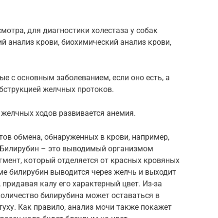
отра, для диагностики холестаза у собак
й анализ крови, биохимический анализ крови,
ые с основным заболеванием, если оно есть, а
бструкцией желчных протоков.
 желчных ходов развивается анемия.
ов обмена, обнаруженных в крови, например,
 Билирубин – это выводимый организмом
гмент, который отделяется от красных кровяных
ме билирубин выводится через желчь и выходит
 придавая калу его характерный цвет. Из-за
количество билирубина может оставаться в
туху. Как правило, анализ мочи также покажет