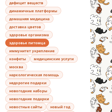
дефицит веществ
динамичные платформы
домашняя медицина
доставка цветов
здоровье организма
здоровье питомца
иммунитет укрепление
конфеты
медицинские услуги
москва
наркологическая помощь
недорогие подарки
новогодние наборы
новогодние подарки
новостные сайты
новый год