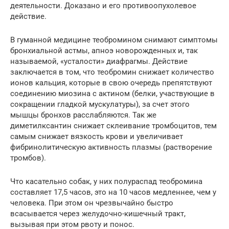
деятельности. Доказано и его противоопухолевое
действие.
В гуманной медицине теобромином снимают симптомы
бронхиальной астмы, апноэ новорожденных и, так
называемой, «усталости» диафрагмы. Действие
заключается в том, что теобромин снижает количество
ионов кальция, которые в свою очередь препятствуют
соединению миозина с актином (белки, участвующие в
сокращении гладкой мускулатуры), за счет этого
мышцы бронхов расслабляются. Так же
диметилксантин снижает склеивание тромбоцитов, тем
самым снижает вязкость крови и увеличивает
фибринолитическую активность плазмы (растворение
тромбов).
Что касательно собак, у них полураспад теобромина
составляет 17,5 часов, это на 10 часов медленнее, чем у
человека. При этом он чрезвычайно быстро
всасывается через желудочно-кишечный тракт,
вызывая при этом рвоту и понос.