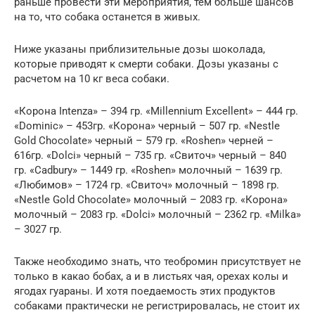
раньше провести эти мероприятия, тем больше шансов
на то, что собака останется в живых.
Ниже указаны приблизительные дозы шоколада,
которые приводят к смерти собаки. Дозы указаны с
расчетом на 10 кг веса собаки.
«Корона Intenza» – 394 гр. «Millennium Excellent» – 444 гр.
«Dominic» – 453гр. «Корона» черный – 507 гр. «Nestle
Gold Chocolate» черный – 579 гр. «Roshen» черней –
616гр. «Dolci» черный – 735 гр. «Свиточ» черный – 840
гр. «Cadbury» – 1449 гр. «Roshen» молочный – 1639 гр.
«Любимов» – 1724 гр. «Свиточ» молочный – 1898 гр.
«Nestle Gold Chocolate» молочный – 2083 гр. «Корона»
молочный – 2083 гр. «Dolci» молочный – 2362 гр. «Milka»
– 3027 гр.
Также необходимо знать, что теобромин присутствует не
только в какао бобах, а и в листьях чая, орехах колы и
ягодах гуараны. И хотя поедаемость этих продуктов
собаками практически не регистрировалась, не стоит их