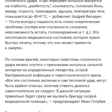
солнечного удара. «При перегреве больные жалуются
на слабость, „разбитость“, сонливость, головную боль,
жажду, тошноту, тахикардию, одышку, температура тела
повышается до 40-41˚С, — добавляет Андрей Беседин.
— Почти всегда у пациента есть психо-соматические
проблемы (потеря или спутанность сознания,
невозможность встать, головокружение и т. д.). Это
неотложное медицинское состояние, которое нужно
быстро лечить, потому что оно может привести
к смерти».
По словам врачей, некоторые симптомы солнечного
удара можно спутать с признаками инсульта, сильной
аллергии на определенные лекарства, острой
бактериальной инфекции и тиреотоксического криза.
«Все эти состояния, включая и сам тепловой удар, могут
быть крайне опасны, поэтому ставить диазноз
самостоятельно не следует. В данной ситуации
правильно будет сразу же вызвать бригаду скорой
медицинской помощи», — предупреждает Иван Голубев.