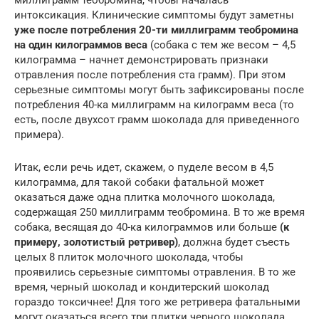
миллиграмм теобромина, чтобы началась
интоксикация. Клинические симптомы будут заметны
уже после потребления 20-ти миллиграмм теобромина
на один килограммов веса
(собака с тем же весом – 4,5
килограмма – начнет демонстрировать признаки
отравления после потребления ста грамм). При этом
серьезные симптомы могут быть зафиксированы после
потребления 40-ка миллиграмм на килограмм веса (то
есть, после двухсот грамм шоколада для приведенного
примера).
Итак, если речь идет, скажем, о пуделе весом в 4,5
килограмма, для такой собаки фатальной может
оказаться даже одна плитка молочного шоколада,
содержащая 250 миллиграмм теобромина. В то же время
собака, весящая до 40-ка килограммов или больше
(к
примеру, золотистый ретривер)
, должна будет съесть
целых 8 плиток молочного шоколада, чтобы
проявились серьезные симптомы отравления. В то же
время, черный шоколад и кондитерский шоколад
гораздо токсичнее! Для того же ретривера фатальными
могут оказаться всего три плитки черного шоколада.