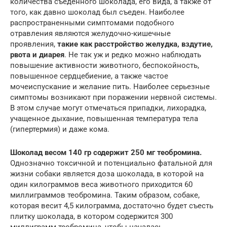
количества съеденного шоколада, его вида, а также от
того, как давно шоколад был съеден. Наиболее
распространенными симптомами подобного
отравления являются желудочно-кишечные
проявления,
такие как расстройство желудка, вздутие,
рвота и диарея
. Не так уж и редко можно наблюдать
повышение активности животного, беспокойность,
повышенное сердцебиение, а также частое
мочеиспускание и желание пить. Наиболее серьезные
симптомы возникают при поражении нервной системы.
В этом случае могут отмечаться припадки, лихорадка,
учащенное дыхание, повышенная температура тела
(гипертермия) и даже кома.
Шоколад весом 140 гр содержит 250 мг теобромина.
Однозначно токсичной и потенциально фатальной для
жизни собаки является доза шоколада, в которой на
один килограммов веса животного приходится 60
миллиграммов теобромина. Таким образом, собаке,
которая весит 4,5 килограмма, достаточно будет съесть
плитку шоколада, в котором содержится 300