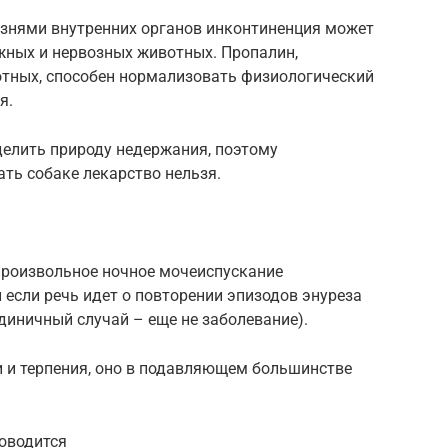
езнями внутренних органов инконтиненция может
жных и нервозных животных. Пропалин,
отных, способен нормализовать физиологический
я.
делить природу недержания, поэтому
ть собаке лекарство нельзя.
епроизвольное ночное мочеиспускание
и если речь идет о повторении эпизодов энуреза
диничный случай – еще не заболевание).
и и терпения, оно в подавляющем большинстве
оводится