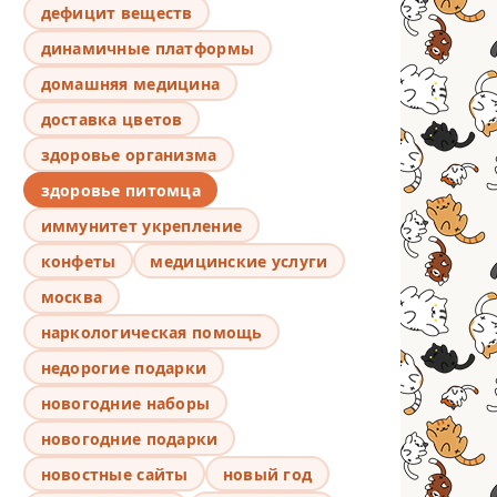
дефицит веществ
динамичные платформы
домашняя медицина
доставка цветов
здоровье организма
здоровье питомца
иммунитет укрепление
конфеты
медицинские услуги
москва
наркологическая помощь
недорогие подарки
новогодние наборы
новогодние подарки
новостные сайты
новый год