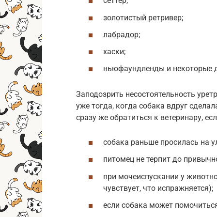
сеттер;
золотистый ретривер;
лабрадор;
хаски;
ньюфаундленды и некоторые д
Заподозрить несостоятельность урет
уже тогда, когда собака вдруг сделал
сразу же обратиться к ветеринару, есл
собака раньше просилась на ул
питомец не терпит до привычн
при мочеиспускании у животно
чувствует, что испражняется);
если собака может помочиться