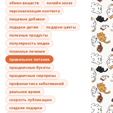
обмен веществ
онлайн заказ
персонализация контента
пищевые добавки
подарки детям
подарки цветы
полезные продукты
популярность медиа
похмелье лечение
правильное питание
праздничные букеты
праздничные сюрпризы
профилактика заболеваний
реальное время
скорость публикации
сладкие подарки