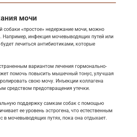
жания мочи
ей собаки «простое» недержание мочи, можно
в. Например, инфекция мочевыводящих путей или
 будет лечиться антибиотиками, которые
страненным вариантом лечения гормонально-
ожет помочь повысить мышечный тонус, улучшая
тролировать свою мочу. Инъекции коллагена
ным средством предотвращения утечки.
нальную поддержку самкам собак с помощью
личивает ее уровень эстрогена, что естественным
 в мочевыводящих путях, пока она отдыхает.