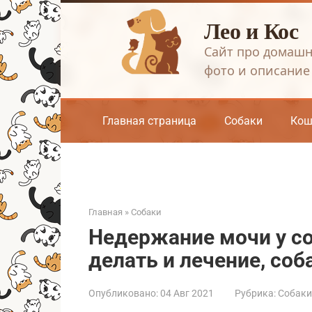
Перейти
Лео и Кос
к
контенту
Сайт про домашн
фото и описание
Главная страница
Собаки
Кош
Главная
»
Собаки
Недержание мочи у со
делать и лечение, соб
Опубликовано:
04 Авг 2021
Рубрика:
Собаки