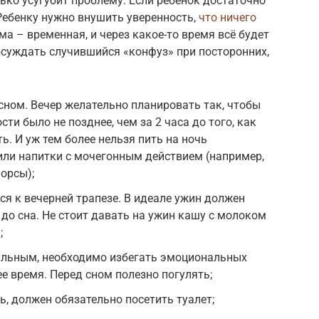
ько усугубит проблему. Если ребенок достаточно
 Ребенку нужно внушить уверенность,
что ничего
а – временная, и через какое-то время всё будет
суждать случившийся «конфуз» при посторонних,
 сном. Вечер желательно планировать так, чтобы
ти было не позднее, чем за 2 часа до того, как
ь. И уж тем более нельзя пить на ночь
или напитки с мочегонным действием (например,
орсы);
ся к вечерней трапезе. В идеале ужин должен
а до сна. Не стоит давать на ужин кашу с молоком
;
альным, необходимо избегать эмоциональных
ее время. Перед сном полезно погулять;
ь, должен обязательно посетить туалет;