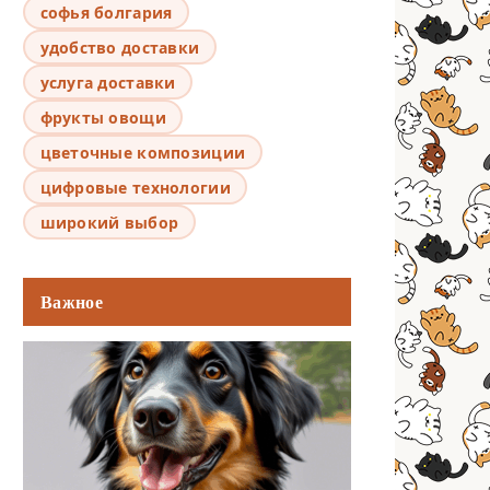
софья болгария
удобство доставки
услуга доставки
фрукты овощи
цветочные композиции
цифровые технологии
широкий выбор
Важное