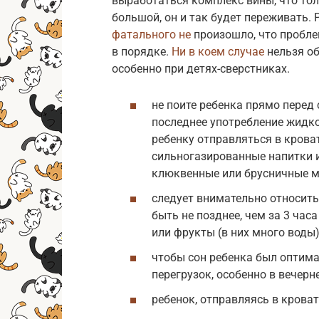
выработаться комплекс вины, что тол
большой, он и так будет переживать.
фатального не
произошло, что проблем
в порядке.
Ни в коем случае
нельзя об
особенно при детях-сверстниках.
не поите ребенка прямо перед
последнее употребление жидкос
ребенку отправляться в кроват
сильногазированные напитки 
клюквенные или брусничные м
следует внимательно относить
быть не позднее, чем за 3 час
или фрукты (в них много воды)
чтобы сон ребенка был оптим
перегрузок, особенно в вечерн
ребенок, отправляясь в кроват