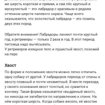
же шерсть короткая и прямая, а сам пёс крупный и
мускулистый — это лабрадор с красивым и редким
оттенком шерсти палевого окраса. Чаще всего
оказывается, что золотистый лабрадор — это помесь
двух этих пород.
Обратите внимание! Лабрадоры линяют почти круглый
год, а ретриверы — только 2 раза в год. В этот период
питомца надо вычёсывать.
У ретриверов изящное тело и пушистый хвост, похожий
на перо
Хвост
По форме и положению хвоста можно легко отличить
одну собаку от другой. У лабрадоров переход от спины к
хвосту плавный и почти незаметный. В месте перехода,
у своего основания хвост толстый, но сужается к
кончику. Такая форма называется «выдриный хвост»,
он никогда не загибается по направлению к спине. На
нём короткая шерсть. Когда собаке весело, её хвостик