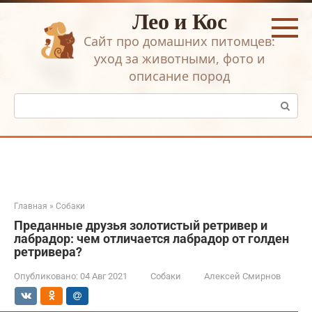
Перейти
Лео и Кос
к
контенту
Сайт про домашних питомцев:
уход за животными, фото и
описание пород
Поиск:
Главная
»
Собаки
Преданные друзья золотистый ретривер и
лабрадор: чем отличается лабрадор от голден
ретривера?
Опубликовано:
04 Авг 2021
Собаки
Алексей Смирнов