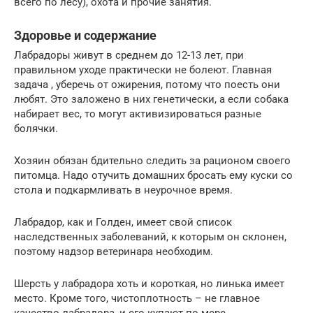
всего по лесу), охота и прочие занятия.
Здоровье и содержание
Лабрадоры живут в среднем до 12-13 лет, при
правильном уходе практически не болеют. Главная
задача , уберечь от ожирения, потому что поесть они
любят. Это заложено в них генетически, а если собака
набирает вес, то могут активизироваться разные
болячки.
Хозяин обязан бдительно следить за рационом своего
питомца. Надо отучить домашних бросать ему куски со
стола и подкармливать в неурочное время.
Лабрадор, как и Голден, имеет свой список
наследственных заболеваний, к которым он склонен,
поэтому надзор ветеринара необходим.
Шерсть у лабрадора хоть и короткая, но линька имеет
место. Кроме того, чистоплотность – не главное
качество лабрадора, и его купают по мере