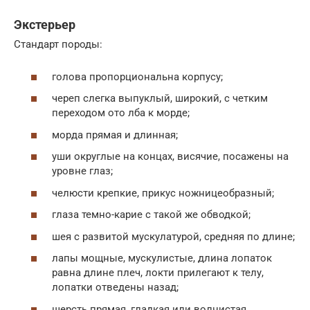
Экстерьер
Стандарт породы:
голова пропорциональна корпусу;
череп слегка выпуклый, широкий, с четким
переходом ото лба к морде;
морда прямая и длинная;
уши округлые на концах, висячие, посажены на
уровне глаз;
челюсти крепкие, прикус ножницеобразный;
глаза темно-карие с такой же обводкой;
шея с развитой мускулатурой, средняя по длине;
лапы мощные, мускулистые, длина лопаток
равна длине плеч, локти прилегают к телу,
лопатки отведены назад;
шерсть прямая, гладкая или волнистая,