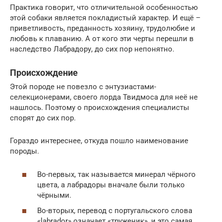
Практика говорит, что отличительной особенностью
этой собаки является покладистый характер. И ещё –
приветливость, преданность хозяину, трудолюбие и
любовь к плаванию. А от кого эти черты перешли в
наследство Лабрадору, до сих пор непонятно.
Происхождение
Этой породе не повезло с энтузиастами-
селекционерами, своего лорда Твидмоса для неё не
нашлось. Поэтому о происхождения специалисты
спорят до сих пор.
Гораздо интереснее, откуда пошло наименование
породы.
Во-первых, так называется минерал чёрного
цвета, а лабрадоры вначале были только
чёрными.
Во-вторых, перевод с португальского слова
«labrador» означает «труженик», и это самая