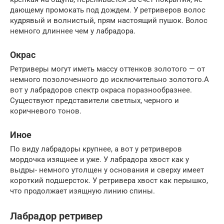
дающему промокать под дождем. У ретриверов волос
кудрявый и волнистый, прям настоящий пушок. Волос
немного длиннее чем у лабрадора.
Окрас
Ретриверы могут иметь массу оттенков золотого — от
немного позолоченного до исключительно золотого.А
вот у лабрадоров спектр окраса поразнообразнее.
Существуют представители светлых, черного и
коричневого тонов.
Иное
По виду лабрадоры крупнее, а вот у ретриверов
мордочка изящнее и уже. У лабрадора хвост как у
выдры- немного утолщен у основания и сверху имеет
короткий подшерсток. У ретривера хвост как перышко,
что продолжает изящную линию спины.
Лабрадор ретривер