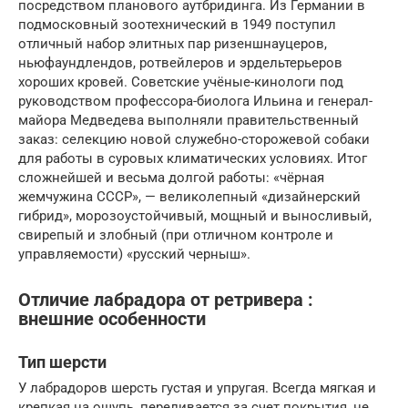
посредством планового аутбридинга. Из Германии в
подмосковный зоотехнический в 1949 поступил
отличный набор элитных пар ризеншнауцеров,
ньюфаундлендов, ротвейлеров и эрдельтерьеров
хороших кровей. Советские учёные-кинологи под
руководством профессора-биолога Ильина и генерал-
майора Медведева выполняли правительственный
заказ: селекцию новой служебно-сторожевой собаки
для работы в суровых климатических условиях. Итог
сложнейшей и весьма долгой работы: «чёрная
жемчужина СССР», — великолепный «дизайнерский
гибрид», морозоустойчивый, мощный и выносливый,
свирепый и злобный (при отличном контроле и
управляемости) «русский черныш».
Отличие лабрадора от ретривера :
внешние особенности
Тип шерсти
У лабрадоров шерсть густая и упругая. Всегда мягкая и
крепкая на ощупь, переливается за счет покрытия, не