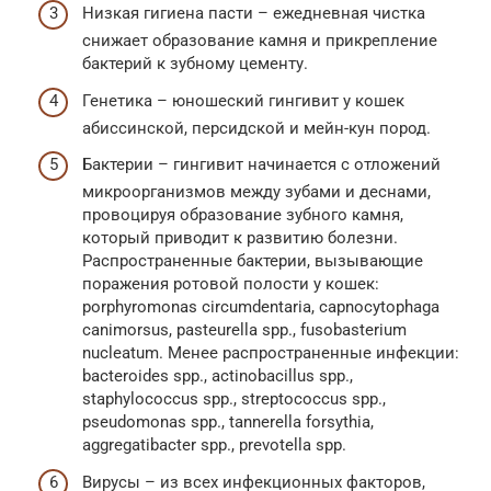
Низкая гигиена пасти – ежедневная чистка
снижает образование камня и прикрепление
бактерий к зубному цементу.
Генетика – юношеский гингивит у кошек
абиссинской, персидской и мейн-кун пород.
Бактерии – гингивит начинается с отложений
микроорганизмов между зубами и деснами,
провоцируя образование зубного камня,
который приводит к развитию болезни.
Распространенные бактерии, вызывающие
поражения ротовой полости у кошек:
porphyromonas circumdentaria, capnocytophaga
canimorsus, pasteurella spp., fusobasterium
nucleatum. Менее распространенные инфекции:
bacteroides spp., actinobacillus spp.,
staphylococcus spp., streptococcus spp.,
pseudomonas spp., tannerella forsythia,
aggregatibacter spp., prevotella spp.
Вирусы – из всех инфекционных факторов,