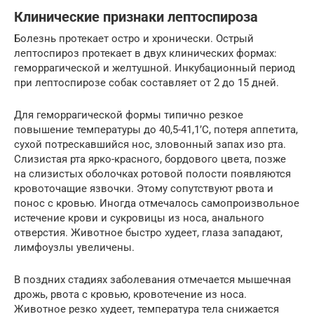
Клинические признаки лептоспироза
Болезнь протекает остро и хронически. Острый
лептоспироз протекает в двух клинических формах:
геморрагической и желтушной. Инкубационный период
при лептоспирозе собак составляет от 2 до 15 дней.
Для геморрагической формы типично резкое
повышение температуры до 40,5-41,1’С, потеря аппетита,
сухой потрескавшийся нос, зловонный запах изо рта.
Слизистая рта ярко-красного, бордового цвета, позже
на слизистых оболочках ротовой полости появляются
кровоточащие язвочки. Этому сопутствуют рвота и
понос с кровью. Иногда отмечалось самопроизвольное
истечение крови и сукровицы из носа, анального
отверстия. Животное быстро худеет, глаза западают,
лимфоузлы увеличены.
В поздних стадиях заболевания отмечается мышечная
дрожь, рвота с кровью, кровотечение из носа.
Животное резко худеет, температура тела снижается