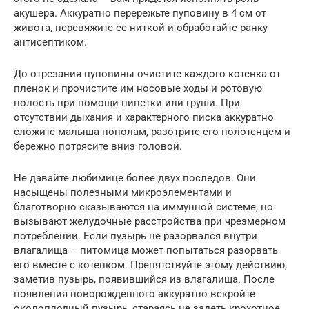
акушера. Аккуратно перережьте пуповину в 4 см от
живота, перевяжите ее ниткой и обработайте ранку
антисептиком.
До отрезания пуповины очистите каждого котенка от
пленок и прочистите им носовые ходы и ротовую
полость при помощи пипетки или груши. При
отсутствии дыхания и характерного писка аккуратно
сложите малыша пополам, разотрите его полотенцем и
бережно потрясите вниз головой.
Не давайте любимице более двух последов. Они
насыщены полезными микроэлементами и
благотворно сказываются на иммунной системе, но
вызывают желудочные расстройства при чрезмерном
потреблении. Если пузырь не разорвался внутри
влагалища – питомица может попытаться разорвать
его вместе с котенком. Препятствуйте этому действию,
заметив пузырь, появившийся из влагалища. После
появления новорожденного аккуратно вскройте
околоплодный пузырь, стараясь не задеть крохотное