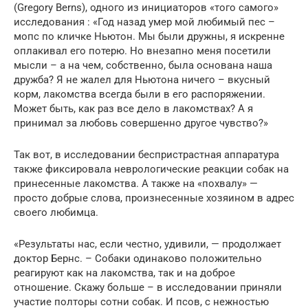
(Gregory Berns), одного из инициаторов «того самого»
исследования : «Год назад умер мой любимый пес –
мопс по кличке Ньютон. Мы были дружны, я искренне
оплакивал его потерю. Но внезапно меня посетили
мысли – а на чем, собственно, была основана наша
дружба? Я не жалел для Ньютона ничего – вкусный
корм, лакомства всегда были в его распоряжении.
Может быть, как раз все дело в лакомствах? А я
принимал за любовь совершенно другое чувство?»
Так вот, в исследовании беспристрастная аппаратура
также фиксировала неврологические реакции собак на
принесенные лакомства. А также на «похвалу» —
просто добрые слова, произнесенные хозяином в адрес
своего любимца.
«Результаты нас, если честно, удивили, — продолжает
доктор Бернс. – Собаки одинаково положительно
реагируют как на лакомства, так и на доброе
отношение. Скажу больше – в исследовании приняли
участие полторы сотни собак. И псов, с нежностью