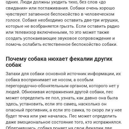
одних. Люди должны уходить тихо, без слов «до
свидания» или поглаживания. Собаки очень хорошо
чувствуют затаенное беспокойство в человеческом
голосе. Собаке необходимо оставить две-три игрушки,
которые не возбраняется грызть. Если оставить радио
или телевизор включенными, то это может также
создать успокаивающее звуковое сопровождение и
помочь ослабить естественное беспокойство собаки.
Почему собака нюхает фекалии других
собак
Запахи для собаки основной источник информации, их
собака воспринимает не носом, а особым
перегородочно-обонятельным органом, которого нет у
людей. Обнюхивая испражнения другой собаки, пес
может определить ее пол, узнать, как давно она была
здесь, установить, если это самец, насколько он
опасный противник, а если это самка, то скоро ли у нее
будет течка или уже началась. Пес может определить
даже эмоциональное состояние того, кто испражнялся.
Облегчившись, собака роняет на свои фекалии две