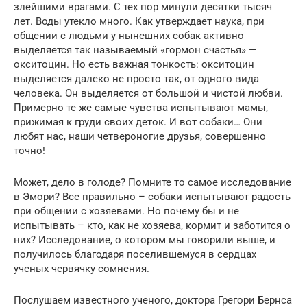
злейшими врагами. С тех пор минули десятки тысяч
лет. Воды утекло много. Как утверждает наука, при
общении с людьми у нынешних собак активно
выделяется так называемый «гормон счастья» —
окситоцин. Но есть важная тонкость: окситоцин
выделяется далеко не просто так, от одного вида
человека. Он выделяется от большой и чистой любви.
Примерно те же самые чувства испытывают мамы,
прижимая к груди своих деток. И вот собаки… Они
любят нас, наши четвероногие друзья, совершенно
точно!
Может, дело в голоде? Помните то самое исследование
в Эмори? Все правильно – собаки испытывают радость
при общении с хозяевами. Но почему бы и не
испытывать – кто, как не хозяева, кормит и заботится о
них? Исследование, о котором мы говорили выше, и
получилось благодаря поселившемуся в сердцах
ученых червячку сомнения.
Послушаем известного ученого, доктора Грегори Бернса