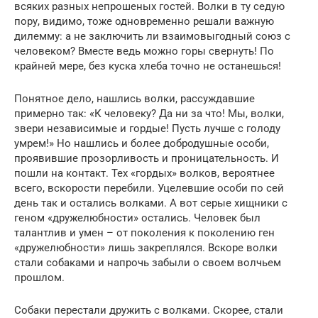
всяких разных непрошеных гостей. Волки в ту седую
пору, видимо, тоже одновременно решали важную
дилемму: а не заключить ли взаимовыгодный союз с
человеком? Вместе ведь можно горы свернуть! По
крайней мере, без куска хлеба точно не останешься!
Понятное дело, нашлись волки, рассуждавшие
примерно так: «К человеку? Да ни за что! Мы, волки,
звери независимые и гордые! Пусть лучше с голоду
умрем!» Но нашлись и более добродушные особи,
проявившие прозорливость и проницательность. И
пошли на контакт. Тех «гордых» волков, вероятнее
всего, вскорости перебили. Уцелевшие особи по сей
день так и остались волками. А вот серые хищники с
геном «дружелюбности» остались. Человек был
талантлив и умен – от поколения к поколению ген
«дружелюбности» лишь закреплялся. Вскоре волки
стали собаками и напрочь забыли о своем волчьем
прошлом.
Собаки перестали дружить с волками. Скорее, стали