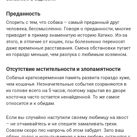
Преданность
Спорить с тем, что собака – самый преданный друг
человека, бессмысленно. Говоря о преданности, многие
приводят в пример знаменитую историю Хатико. Из-за
этого, в отличие от кошек, псы болезненно переносят
даже временные расставания. Смена обстановки пугает
их гораздо меньше, чем разлука с любимым хозяином.
Отсутствие мстительности и злопамятности
Собачья кратковременная память развита гораздо хуже,
чем кошачья. Незначительные события сохраняются в
их голове всего на 5 часов, поэтому зарытая во дворе
косточка часто остается ненайденной. То же самое
относится и к обидам.
Если вы случайно наступили своему любимцу на хвост
– не отчаивайтесь и не спешите замаливать грехи.
Совсем скоро пес напрочь об этом забудет. Зато ваш
облик, голос и испытываемая к вам любовь останутся с