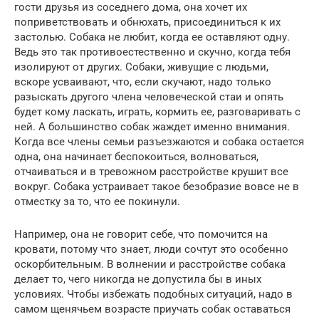
гости друзья из соседнего дома, она хочет их
поприветствовать и обнюхать, присоединиться к их
застолью. Собака не любит, когда ее оставляют одну.
Ведь это так противоестественно и скучно, когда тебя
изолируют от других. Собаки, живущие с людьми,
вскоре усваивают, что, если скучают, надо только
разыскать другого члена человеческой стаи и опять
будет кому ласкать, играть, кормить ее, разговаривать с
ней. А большинство собак жаждет именно внимания.
Когда все члены семьи разъезжаются и собака остается
одна, она начинает беспокоиться, волноваться,
отчаиваться и в тревожном расстройстве крушит все
вокруг. Собака устраивает такое безобразие вовсе не в
отместку за то, что ее покинули.
Например, она не говорит себе, что помочится на
кровати, потому что знает, люди сочтут это особенно
оскорбительным. В волнении и расстройстве собака
делает то, чего никогда не допустила бы в иных
условиях. Чтобы избежать подобных ситуаций, надо в
самом щенячьем возрасте приучать собак оставаться