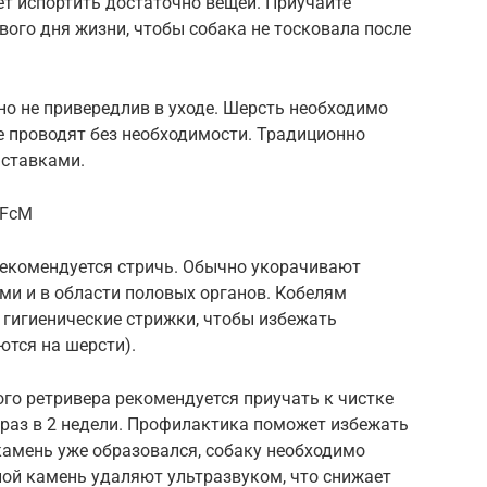
ет испортить достаточно вещей. Приучайте
вого дня жизни, чтобы собака не тосковала после
о не привередлив в уходе. Шерсть необходимо
не проводят без необходимости. Традиционно
ыставками.
cFcM
рекомендуется стричь. Обычно укорачивают
ами и в области половых органов. Кобелям
 гигиенические стрижки, чтобы избежать
ются на шерсти).
го ретривера рекомендуется приучать к чистке
1 раз в 2 недели. Профилактика поможет избежать
камень уже образовался, собаку необходимо
ной камень удаляют ультразвуком, что снижает