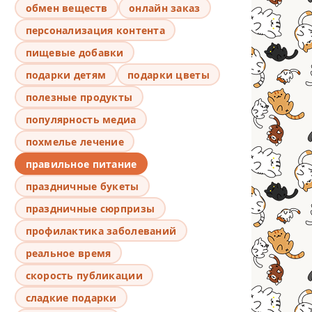
обмен веществ
онлайн заказ
персонализация контента
пищевые добавки
подарки детям
подарки цветы
полезные продукты
популярность медиа
похмелье лечение
правильное питание
праздничные букеты
праздничные сюрпризы
профилактика заболеваний
реальное время
скорость публикации
сладкие подарки