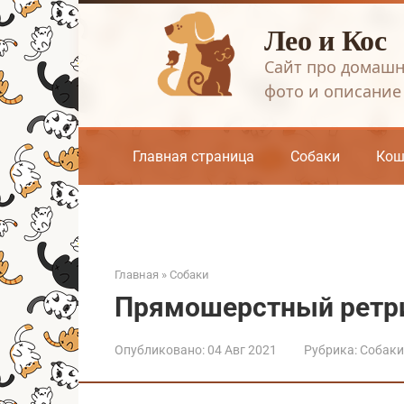
Перейти
Лео и Кос
к
контенту
Сайт про домашн
фото и описание
Главная страница
Собаки
Кош
Главная
»
Собаки
Прямошерстный ретр
Опубликовано:
04 Авг 2021
Рубрика:
Собаки