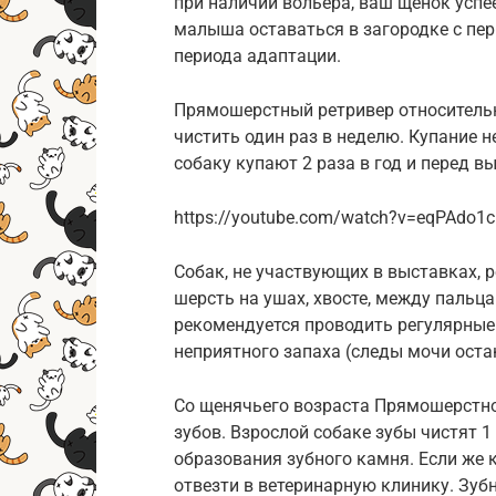
при наличии вольера, ваш щенок успе
малыша оставаться в загородке с пер
периода адаптации.
Прямошерстный ретривер относительн
чистить один раз в неделю. Купание 
собаку купают 2 раза в год и перед в
https://youtube.com/watch?v=eqPAdo1
Собак, не участвующих в выставках, 
шерсть на ушах, хвосте, между пальц
рекомендуется проводить регулярные
неприятного запаха (следы мочи оста
Со щенячьего возраста Прямошерстно
зубов. Взрослой собаке зубы чистят 
образования зубного камня. Если же 
отвезти в ветеринарную клинику. Зуб