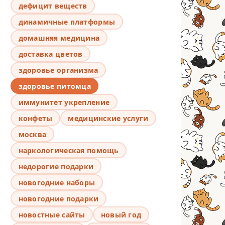
дефицит веществ
динамичные платформы
домашняя медицина
доставка цветов
здоровье организма
здоровье питомца
иммунитет укрепление
конфеты
медицинские услуги
москва
наркологическая помощь
недорогие подарки
новогодние наборы
новогодние подарки
новостные сайты
новый год