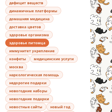
дефицит веществ
динамичные платформы
домашняя медицина
доставка цветов
здоровье организма
здоровье питомца
иммунитет укрепление
конфеты
медицинские услуги
москва
наркологическая помощь
недорогие подарки
новогодние наборы
новогодние подарки
новостные сайты
новый год