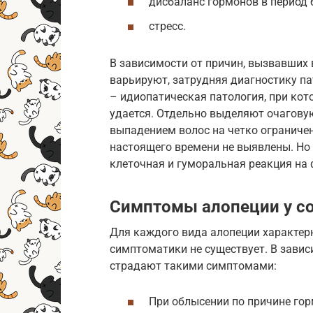
дисбаланс гормонов в период б
стресс.
В зависимости от причин, вызвавших 
варьируют, затрудняя диагностику па
– идиопатическая патология, при ко
удается. Отдельно выделяют очагов
выпадением волос на четко ограниче
настоящего времени не выявлены. Но
клеточная и гуморальная реакция на
Симптомы алопеции у с
Для каждого вида алопеции характерн
симптоматики не существует. В завис
страдают такими симптомами:
При облысении по причине го