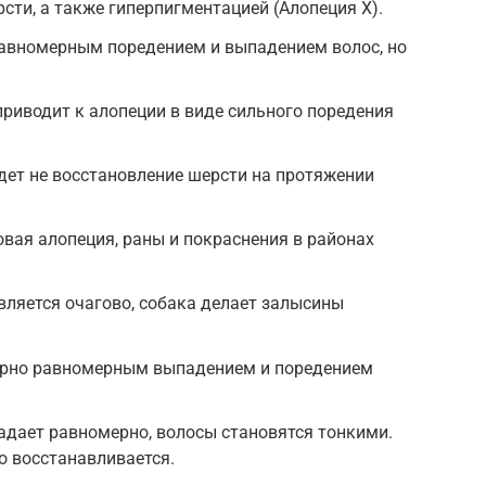
ти, а также гиперпигментацией (Алопеция Х).
равномерным поредением и выпадением волос, но
риводит к алопеции в виде сильного поредения
дет не восстановление шерсти на протяжении
овая алопеция, раны и покраснения в районах
ляется очагово, собака делает залысины
ерно равномерным выпадением и поредением
адает равномерно, волосы становятся тонкими.
о восстанавливается.