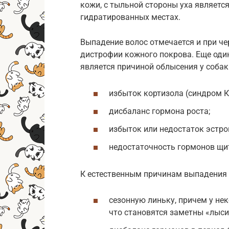
кожи, с тыльной стороны уха являетс
гидратированных местах.
Выпадение волос отмечается и при ч
дистрофии кожного покрова. Еще один
является причиной облысения у соба
избыток кортизола (синдром К
дисбаланс гормона роста;
избыток или недостаток эстро
недостаточность гормонов щит
К естественным причинам выпадения 
сезонную линьку, причем у не
что становятся заметны «лыси