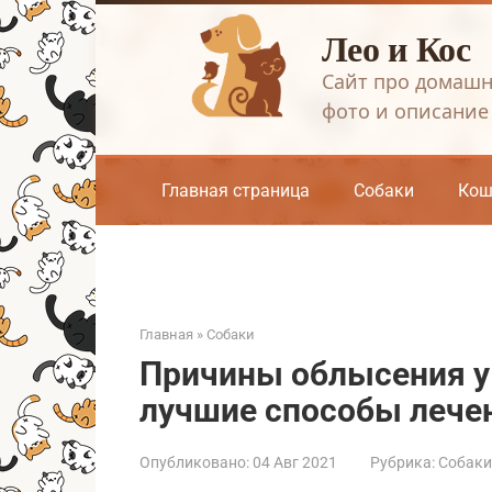
Перейти
Лео и Кос
к
контенту
Сайт про домашн
фото и описание
Главная страница
Собаки
Кош
Главная
»
Собаки
Причины облысения у 
лучшие способы лече
Опубликовано:
04 Авг 2021
Рубрика:
Собаки