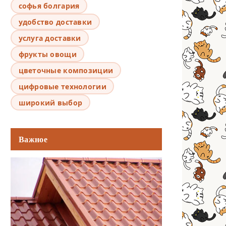
софья болгария
удобство доставки
услуга доставки
фрукты овощи
цветочные композиции
цифровые технологии
широкий выбор
Важное