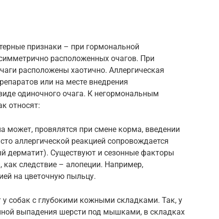
терные признаки – при гормональной
симметрично расположенных очагов. При
чаги расположены хаотично. Аллергическая
репаратов или на месте внедрения
 виде одиночного очага. К негормональным
к относят:
на может, провялятся при смене корма, введении
асто аллергической реакцией сопровождается
й дерматит). Существуют и сезонные факторы
, как следствие – алопеции. Например,
ией на цветочную пыльцу.
у собак с глубокими кожными складками. Так, у
чиной выпадения шерсти под мышками, в складках