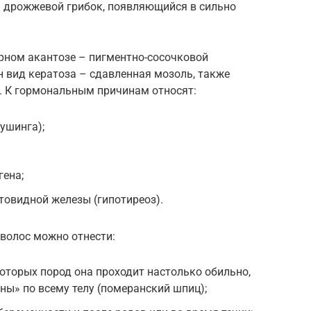
я дрожжевой грибок, появляющийся в сильно
ерном акантозе – пигментно-сосочковой
 вид кератоза – сдавленная мозоль, также
к. К гормональным причинам относят:
ушинга);
гена;
овидной железы (гипотиреоз).
волос можно отнести:
которых пород она проходит настолько обильно,
ны» по всему телу (померанский шпиц);