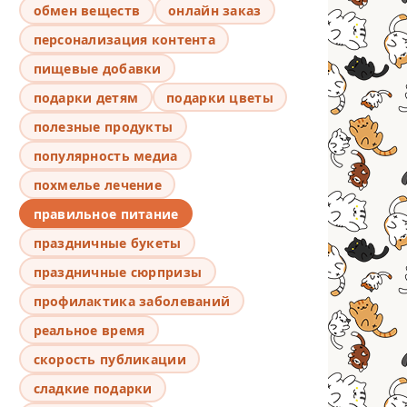
обмен веществ
онлайн заказ
персонализация контента
пищевые добавки
подарки детям
подарки цветы
полезные продукты
популярность медиа
похмелье лечение
правильное питание
праздничные букеты
праздничные сюрпризы
профилактика заболеваний
реальное время
скорость публикации
сладкие подарки