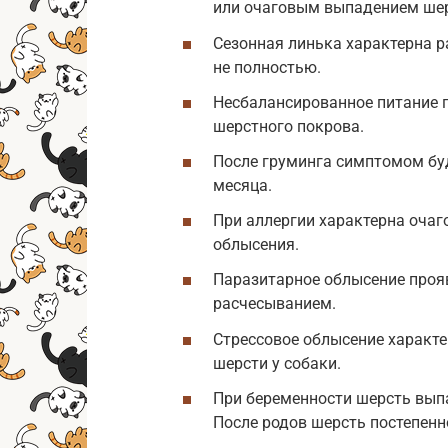
или очаговым выпадением шерс
Сезонная линька характерна 
не полностью.
Несбалансированное питание п
шерстного покрова.
После груминга симптомом бу
месяца.
При аллергии характерна очаг
облысения.
Паразитарное облысение прояв
расчесыванием.
Стрессовое облысение характ
шерсти у собаки.
При беременности шерсть вып
После родов шерсть постепенн