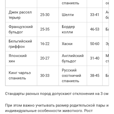
спаниель
овч
Джек рассел
Афг
25-30
Шелти
33-41
терьер
борз
Французский
Бордер
25-35
46-53
Бла
бульдог
колли
Бельгийский
16-22
Хаски
50-60
Эрде
гриффон
Японский
Английский
Мос
20-27
31-40
хин
бульдог
сто
Русский
Кинг чарльз
30-33
охотничий
38-45
Боб
спаниель
спаниель
Стандарты разных пород допускают отклонения на 3 см
При этом важно учитывать размер родительской пары и
индивидуальные особенности животного. Рост