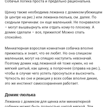
Собачья логика проста и предельно рациональна.
Щенку также необходима лежанка с домиком-убежищем
(в центре на рис.) или лежанка-люлька, см. далее. По
сходным причинам: он еще маленький. Не понравился
– могут вышвырнуть или отдать кому-то плохому. А
домик сделали – все, прижился! Можно спать
спокойно.
Миниатюрная взрослая комнатная собачка вполне
прижилась и знает, что ее любят. Но она слишком
маленькая, могут на спящую наступить невзначай.
Поэтому домик над лежанкой ей тоже нужен, но не
мягкий шитый, как щенку, а попрочнее (справа на рис.),
чтобы в случае чего успеть проснуться и выскочить.
Чуткость во сне и реакция у всех собак вполне дикие,
это же инстинкт самосохранения работает.
Домик-люлька
Лежанка с домиком для щенка или миниатюрной
собачки может быть полностью шитой мягкой. Эти