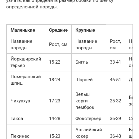
узнать, как определить размер собаки по щенку
определенной породы.
Маленькие
Средние
Крупные
Название
Название
Рост,
Наз
Рост, см
породы
породы
см
пор
Йоркширский
Нем
15-22
Бигль
33-41
терьер
овч
Померанский
18-24
Шарпей
46-51
Доб
шпиц
Вельш
Бер
Чихуахуа
17-23
корги
25-32
зен
пемброк
Такса
14-28
Фокстерьер
36-39
Сен
Английский
Бел
Пекинес
15-23
кокер
36-43
шве