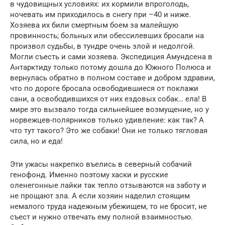
в чудовищных условиях: их кормили впроголодь,
ночевать им приходилось в снегу при –40 и ниже.
Хозяева их били смертным боем за малейшую
провинность; больных или обессилевших бросали на
произвол судьбы, в тундре очень злой и недолгой.
Могли съесть и сами хозяева. Экспедиция Амундсена в
Антарктиду только потому дошла до Южного Полюса и
вернулась обратно в полном составе и добром здравии,
что по дороге бросала освободившиеся от поклажи
сани, а освободившихся от них ездовых собак… ела! В
мире это вызвало тогда сильнейшее возмущение, но у
норвежцев-полярников только удивление: как так? А
что тут такого? Это же собаки! Они не только тягловая
сила, но и еда!
Эти ужасы накрепко въелись в северный собачий
генофонд. Именно поэтому хаски и русские
оленегонные лайки так тепло отзываются на заботу и
не прощают зла. А если хозяин наделил стоящим
немалого труда надежным убежищем, то не бросит, не
съест и нужно отвечать ему полной взаимностью.