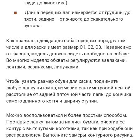
груди до животика).
Длина передних лап измеряется от грудины до
пясти, задних – от живота до скакательного
сустава.
Как правило, одежда для собак средних пород, в том
числе и для хаски имеет размер С1, С2, С3. Независимо
от фасона, модель должна сидеть свободно на собаке.
Во многих моделях обхваты регулируются завязками,
лентами, резинками, липучками.
Чтобы узнать размер обуви для хаски, поднимите
любую лапку питомца, измерив сантиметровой лентой
расстояние от задней пяточной части лапы до кончика
самого длинного когтя и ширину ступни.
Можно воспользоваться и более простым способом.
Поставьте лапку питомца на лист бумаги, очертив ее
контур с вытянутыми коготками, так как при ходьбе они
расправляются. Выполните замеры контурного рисунка.