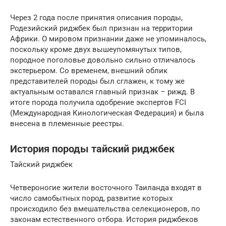
Через 2 года после принятия описания породы,
Родезийский риджбек был признан на территории
Африки. О мировом признании даже не упоминалось,
поскольку кроме двух вышеупомянутых типов,
породное поголовье довольно сильно отличалось
экстерьером. Со временем, внешний облик
представителей породы был сглажен, к тому же
актуальным оставался главный признак – рижд. В
итоге порода получила одобрение экспертов FCI
(Международная Кинологическая Федерация) и была
внесена в племенные реестры.
История породы тайский риджбек
Тайский риджбек
Четвероногие жители восточного Таиланда входят в
число самобытных пород, развитие которых
происходило без вмешательства селекционеров, по
законам естественного отбора. История риджбеков