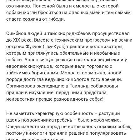
охотников. Полезной была и смелость, с которой
собаки могли броситься на опасных змей и тем самым
спасти хозяина от гибели.
Симбиоз людей и тайских риджбеков просуществовал
до XIX века. Вместе с техническим прогрессом на земли
острова Фукуок (Пху-Куок) пришли и колонизаторы,
которым приглянулись обаятельные и необычные
собаки. Аналогичную реакцию вызвали риджбеки и у
европейских купцов, которые вели торговлю с
тайскими аборигенами. Молва о, возможно, новой
породе достигла ведущих кинологов того времени.
Организовав экспедицию в Таиланд, собаководы
пришли в изумление: перед ними предстала
неизвестная прежде разновидность собак!
Не заметить характерную особенность – растущий
вдоль позвоночника гребень – было невозможно.
Среди известных пород не встречалось похожих собак,
поэтому кинологи приняли решение популяризовать
обнаруженных животных.