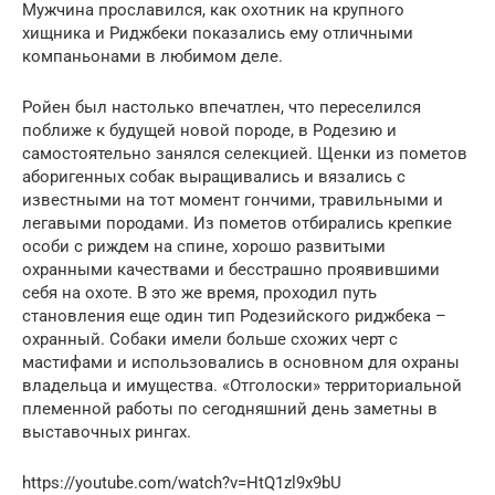
Мужчина прославился, как охотник на крупного
хищника и Риджбеки показались ему отличными
компаньонами в любимом деле.
Ройен был настолько впечатлен, что переселился
поближе к будущей новой породе, в Родезию и
самостоятельно занялся селекцией. Щенки из пометов
аборигенных собак выращивались и вязались с
известными на тот момент гончими, травильными и
легавыми породами. Из пометов отбирались крепкие
особи с риждем на спине, хорошо развитыми
охранными качествами и бесстрашно проявившими
себя на охоте. В это же время, проходил путь
становления еще один тип Родезийского риджбека –
охранный. Собаки имели больше схожих черт с
мастифами и использовались в основном для охраны
владельца и имущества. «Отголоски» территориальной
племенной работы по сегодняшний день заметны в
выставочных рингах.
https://youtube.com/watch?v=HtQ1zl9x9bU