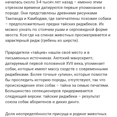
началась около 3-4 тысяч лет назад – именно этим
отрезком времени датируются первые упоминания о
породе. Они представлены древними рисунками
Таиланда и Камбоджи, где запечатлены похожие собаки
– предположительно предки тайских риджбеков. Их
можно узнать по стоячим ушам и серповидной форме
хвоста. Кое-где на спинах животных просматривается и
характерный ридж (гребень из шерсти).
Прародители «тайцев» нашли своё место и в
письменных источниках. Аютский манускрипт,
датируемый первой половиной XVII века, упоминает
собак, которые имеют массу сходств с современными
риджбеками. Более точные «улики», которые помогли
бы проследить историю породы, отсутствуют, так что
происхождение этих собак – тайна за семью печатями.
Большинство селекционеров придерживается
следующей версии: тайские риджбеки – результат
союза собак аборигенов и диких динго.
Доля неопределённости присуща и родине животных.