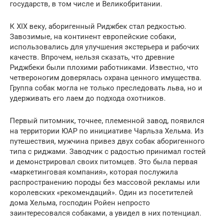
государств, в том числе и Великобритании.
К XIX веку, аборигенный Риджбек стал редкостью.
Завозимые, на континент европейские собаки,
использовались для улучшения экстерьера и рабочих
качеств. Впрочем, нельзя сказать, что древние
Риджбеки были плохими работниками. Известно, что
четвероногим доверялась охрана ценного имущества.
Группа собак могла не только преследовать льва, но и
удерживать его лаем до подхода охотников.
Первый питомник, точнее, племенной завод, появился
на территории ЮАР по инициативе Чарльза Хельма. Из
путешествия, мужчина привез двух собак аборигенного
типа с риджами. Заводчик с радостью принимал гостей
и демонстрировал своих питомцев. Это была первая
«маркетинговая компания», которая послужила
распространению породы без массовой рекламы или
королевских «рекомендаций». Один из посетителей
дома Хельма, господин Ройен непросто
заинтересовался собаками, а увидел в них потенциал.