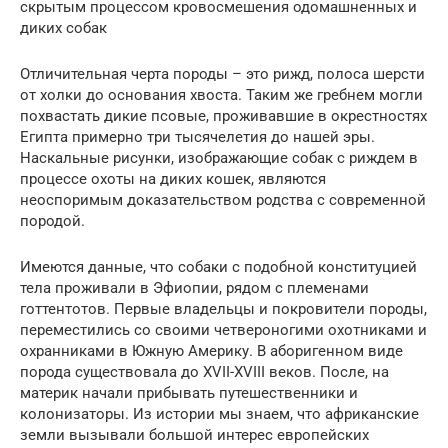
скрытым процессом кровосмешения одомашненных и
диких собак
Отличительная черта породы – это рижд, полоса шерсти
от холки до основания хвоста. Таким же гребнем могли
похвастать дикие псовые, проживавшие в окрестностях
Египта примерно три тысячелетия до нашей эры.
Наскальные рисунки, изображающие собак с риждем в
процессе охоты на диких кошек, являются
неоспоримым доказательством родства с современной
породой.
Имеются данные, что собаки с подобной конституцией
тела проживали в Эфиопии, рядом с племенами
готтентотов. Первые владельцы и покровители породы,
переместились со своими четвероногими охотниками и
охранниками в Южную Америку. В аборигенном виде
порода существовала до XVII-XVIII веков. После, на
материк начали прибывать путешественники и
колонизаторы. Из истории мы знаем, что африканские
земли вызывали большой интерес европейских