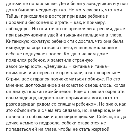
детьми не понаслышке. Дети были у заводчиков и у нас
дома бывали неоднократно. Не могу сказать, что мои
Тайцы приходили в восторг при виде ребенка и
норовили бесконечно играть – как, к примеру,
лабрадоры. Но они точно не проявляли агрессии, даже
при выкручивании ушей и тыкании пальцами в глаза.
Китайскую хохлатую ребенок так достал, что она была
вынуждена спрятаться от него, и теперь малышей к
себе не подпускает вовсе. Когда в нашем доме
появился ребенок, я заметила странную
закономерность. «Девушки» – китайка и тайка–
внимания и интереса не проявляли, а вот «парень» –
Стрим, все старался познакомиться поближе. По его
мнению, долгожданное знакомство свершилось, когда
он лизнул крохин комбинезон. Еще он решил охранять
сон младенца, недовольно порыкивая, когда кто-то
разговаривал рядом со спящим ребенком. Не знаю, как
это объяснить и с чем это связано, но, наверное, мне
повезло с собаками и дрессировщиками. Сейчас, когда
дочка немного подросла, собаки стараются не
попадаться ей на глаза, чтобы не стать жертвой