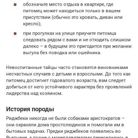
обозначьте место отдыха в квартире, где
питомец может находиться только в вашем
присутствии (обычно это кровать, диван или
кресло);
при прогулках на улице приучите питомца
следовать рядом с вами и не отходить слишком
далеко – в будущем это пригодится при желании
выгула без поводка или ошейника.
Невоспитанные тайцы часто становятся виновниками
несчастных случаев с детьми и взрослыми. До того как
питомец достигнет годовалого возраста, вам следует
добиться от него устойчивого характера без проявлений
лидерства над хозяином.
История породы
Риджбеки никогда не были собаками аристократов –
они охраняли дома простолюдинов и помогали им в
бытовых задачах. Предки риджбеков появились во
Вьетнаме, а позже с мореплавателями переселились в