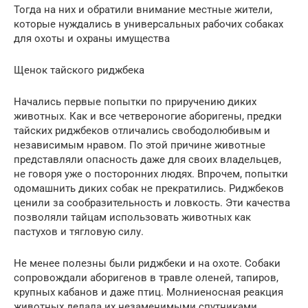
Тогда на них и обратили внимание местные жители,
которые нуждались в универсальных рабочих собаках
для охоты и охраны имущества
Щенок тайского риджбека
Начались первые попытки по приручению диких
животных. Как и все четвероногие аборигены, предки
тайских риджбеков отличались свободолюбивым и
независимым нравом. По этой причине животные
представляли опасность даже для своих владельцев,
не говоря уже о посторонних людях. Впрочем, попытки
одомашнить диких собак не прекратились. Риджбеков
ценили за сообразительность и ловкость. Эти качества
позволяли тайцам использовать животных как
пастухов и тягловую силу.
Не менее полезны были риджбеки и на охоте. Собаки
сопровождали аборигенов в травле оленей, тапиров,
крупных кабанов и даже птиц. Молниеносная реакция
животных делала их незаменимыми спутниками