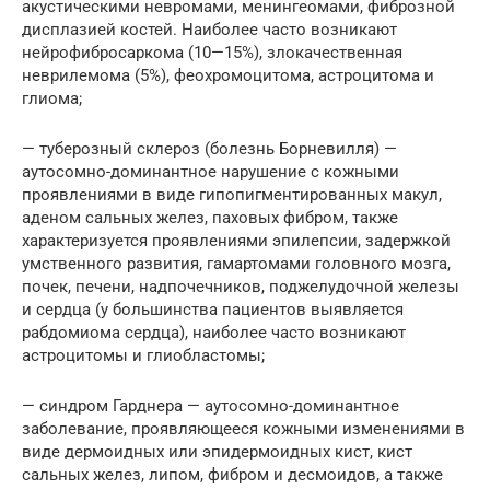
акустическими невромами, менингеомами, фиброзной
дисплазией костей. Наиболее часто возникают
нейрофибросаркома (10—15%), злокачественная
неврилемома (5%), феохромоцитома, астроцитома и
глиома;
— туберозный склероз (болезнь Борневилля) —
аутосомно-доминантное нарушение с кожными
проявлениями в виде гипопигментированных макул,
аденом сальных желез, паховых фибром, также
характеризуется проявлениями эпилепсии, задержкой
умственного развития, гамартомами головного мозга,
почек, печени, надпочечников, поджелудочной железы
и сердца (у большинства пациентов выявляется
рабдомиома сердца), наиболее часто возникают
астроцитомы и глиобластомы;
— синдром Гарднера — аутосомно-доминантное
заболевание, проявляющееся кожными изменениями в
виде дермоидных или эпидермоидных кист, кист
сальных желез, липом, фибром и десмоидов, а также