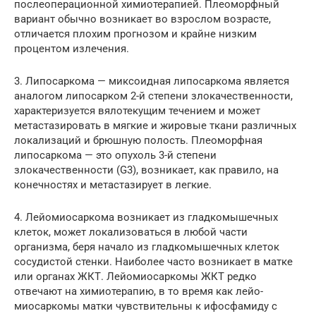
послеоперационной химиотерапией. Плеоморфный
вариант обычно возникает во взрослом возрасте,
отличается плохим прогнозом и крайне низким
процентом излечения.
3. Липосаркома — миксоидная липосаркома является
аналогом липосарком 2-й степени злокачественности,
характеризуется вялотекущим течением и может
метастазировать в мягкие и жировые ткани различных
локализаций и брюшную полость. Плеоморфная
липосаркома — это опухоль 3-й степени
злокачественности (G3), возникает, как правило, на
конечностях и метастазирует в легкие.
4. Лейомиосаркома возникает из гладкомышечных
клеток, может локализоваться в любой части
организма, беря начало из гладкомышечных клеток
сосудистой стенки. Наиболее часто возникает в матке
или органах ЖКТ. Лейомиосаркомы ЖКТ редко
отвечают на химиотерапию, в то время как лейо-
миосаркомы матки чувствительны к ифосфамиду с