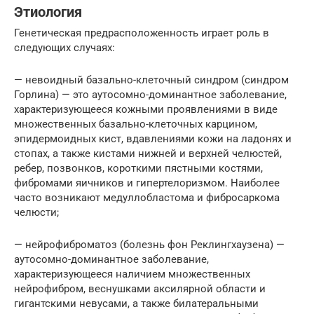
Этиология
Генетическая предрасположенность играет роль в
следующих случаях:
— невоидный базально-клеточный синдром (синдром
Горлина) — это аутосомно-доминантное заболевание,
характеризующееся кожными проявлениями в виде
множественных базально-клеточных карцином,
эпидермоидных кист, вдавлениями кожи на ладонях и
стопах, а также кистами нижней и верхней челюстей,
ребер, позвонков, короткими пястными костями,
фибромами яичников и гипертелоризмом. Наиболее
часто возникают медуллобластома и фибросаркома
челюсти;
— нейрофиброматоз (болезнь фон Реклингхаузена) —
аутосомно-доминантное заболевание,
характеризующееся наличием множественных
нейрофибром, веснушками аксилярной области и
гигантскими невусами, а также билатеральными