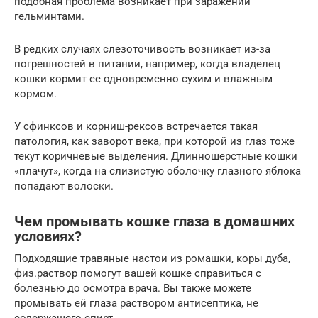
подобная проблема возникает при заражении
гельминтами.
В редких случаях слезоточивость возникает из-за
погрешностей в питании, например, когда владелец
кошки кормит ее одновременно сухим и влажным
кормом.
У сфинксов и корниш-рексов встречается такая
патология, как заворот века, при которой из глаз тоже
текут коричневые выделения. Длинношерстные кошки
«плачут», когда на слизистую оболочку глазного яблока
попадают волоски.
Чем промывать кошке глаза в домашних
условиях?
Подходящие травяные настои из ромашки, коры дуба,
физ.раствор помогут вашей кошке справиться с
болезнью до осмотра врача. Вы также можете
промывать ей глаза раствором антисептика, не
содержащего спирт.