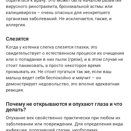
обратиться к врачу. Это может быть началом развития
вирусного ринотрахеита, бронхиальной астмы или
калицивироза – очень опасных для неокрепшего
организма заболеваний. Не исключается, также, и
аллергия.
Слезятся
Когда у котенка слегка слезятся глазки, это
свидетельствует о естественном процессе их очищения
или о попадании в них пыли (грязи), и в этом случае не
стоит паниковать, а просто некоторое время
промывать их. Не стоит пугаться так же, если ваш
малыш ведет себя беспокойно и мяучит – он
демонстрирует недовольство, это вполне адекватная
реакция.
Почему не открываются и опухают глаза и что
делать?
Опухание век свойственно практически при любом их
заболевании или повреждении. Для определения вида
инфекции, поразившей глазик, необходима