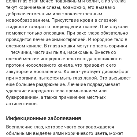
Если глаз стал менее подвижным и болит, а из уголка
текут коричневые слезы, возможно, это вызвано
доброкачественным или злокачественным
новообразованием. Присутствие крови в слезной
жидкости говорит о повреждении тканей. При опухоли
поможет только операция. При раке глаза обязательно
проводится лечение химиотерапией. Инородное тело в
слезном канале. В глаза кошки могут попасть соринки
– песчинки, частицы пыли, насекомые. Вместе со
слезой мелкие инородные тела иногда проникают в
протоки носослезного канала, что приводит к его
закупорке и воспалению. Кошка чувствует дискомфорт
при моргании, пытается мыть глаз лапой. Это вызывает
еще большее раздражение. Лечение подразумевает
удаление инородного тела промыванием или
бужированием, а также применение местных
антисептиков.
Инфекционные заболевания
Воспаление глаз, которое часто сопровождается
обильными выделениями коричневого цвета, может