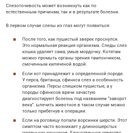
Слезоточивость может возникнуть как по
естественным причинам, так и в результате болезни.
В первом случае слезы из глаз могут появиться:
После того, как пушистый зверек проснулся.
Это нормальная реакция организма. Следы слез
кошка удаляет сама, умыв мордочку. Котятам
можно промыть органы зрения тампончиком,
смоченным кипяченой водой.
Если кот принадлежит к определенной породе.
У перса, британца, сфинкса слез а особенность
организма. Персы слишком пушистые, а у
породы сфинксов врачи зачастую
диагностируют болезнь под названием “заворот
века”. ылечить животное в таком случае можно
только прибегнув к операции.
Если на роговицу попали ворсинки шерсти. Этот
симптом часто возникает у длинношерстых
маленьких хищников. Единственное средство,