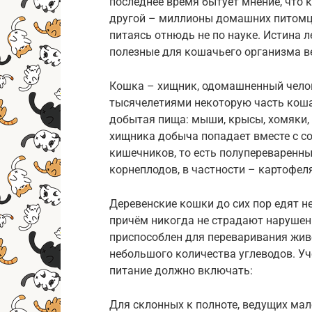
последнее время бытует мнение, что 
другой – миллионы домашних питомце
питаясь отнюдь не по науке. Истина 
полезные для кошачьего организма ве
Кошка – хищник, одомашненный челов
тысячелетиями некоторую часть коша
добытая пища: мыши, крысы, хомяки,
хищника добыча попадает вместе с с
кишечников, то есть полупереваренны
корнеплодов, в частности – картофеля
Деревенские кошки до сих пор едят не 
причём никогда не страдают нарушен
приспособлен для переваривания живо
небольшого количества углеводов. У
питание должно включать:
Для склонных к полноте, ведущих ма