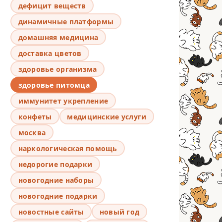
дефицит веществ
динамичные платформы
домашняя медицина
доставка цветов
здоровье организма
здоровье питомца
иммунитет укрепление
конфеты
медицинские услуги
москва
наркологическая помощь
недорогие подарки
новогодние наборы
новогодние подарки
новостные сайты
новый год