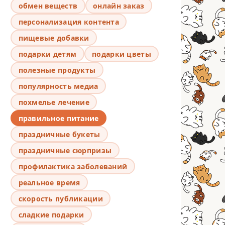
обмен веществ
онлайн заказ
персонализация контента
пищевые добавки
подарки детям
подарки цветы
полезные продукты
популярность медиа
похмелье лечение
правильное питание
праздничные букеты
праздничные сюрпризы
профилактика заболеваний
реальное время
скорость публикации
сладкие подарки