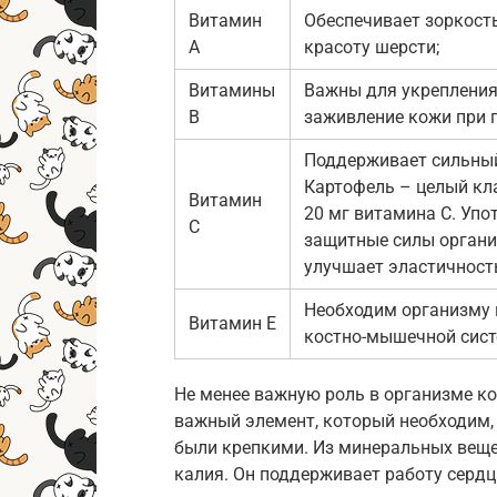
Витамин
Обеспечивает зоркост
A
красоту шерсти;
Витамины
Важны для укрепления
B
заживление кожи при 
Поддерживает сильный
Картофель – целый кла
Витамин
20 мг витамина C. Упо
C
защитные силы органи
улучшает эластичность
Необходим организму 
Витамин E
костно-мышечной сист
Не менее важную роль в организме к
важный элемент, который необходим, 
были крепкими. Из минеральных веще
калия. Он поддерживает работу сердц