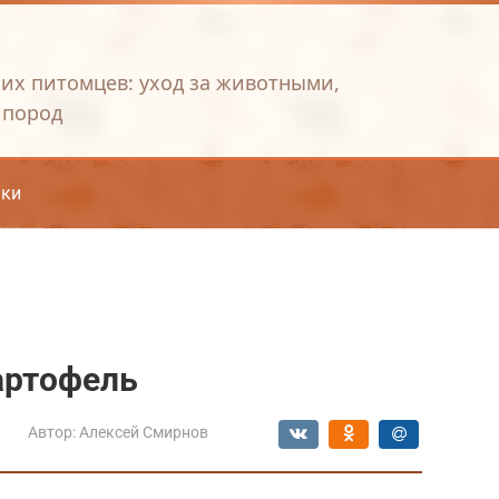
их питомцев: уход за животными,
 пород
ки
артофель
Автор:
Алексей Смирнов