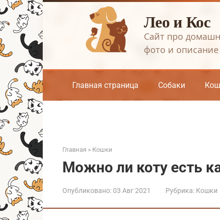
Перейти
Лео и Кос
к
контенту
Сайт про домашн
фото и описание
Главная страница
Собаки
Кош
Главная
»
Кошки
Можно ли коту есть к
Опубликовано:
03 Авг 2021
Рубрика:
Кошки