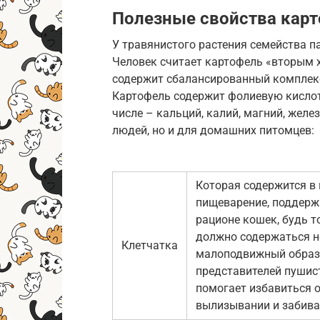
Полезные свойства кар
У травянистого растения семейства п
Человек считает картофель «вторым х
содержит сбалансированный комплекс а
Картофель содержит фолиевую кислот
числе – кальций, калий, магний, желез
людей, но и для домашних питомцев:
Которая содержится в
пищеварение, поддерж
рационе кошек, будь 
должно содержаться н
Клетчатка
малоподвижный образ 
представителей пушис
помогает избавиться 
вылизывании и забив