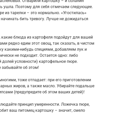
пасленовых. Отварили картошку – и соланин
ть ушла. Поэтому для себя отмечаем следующее.
 из тарелки – это нормально. «Угостилась»
начинать бить тревогу. Лучше не дожидаться
А какие блюда из картофеля подойдут для вашей
ами редко едим этот овощ, так сказать, в чистом
у какими-нибудь специями, добавляем лук и
рически не подходит. Остается одно: либо
й долей условности) картофельное пюре.
е забывайте об этом!
ногими, тоже отпадает: при его приготовлении
арных жиров, а также масло. Убирайте подальше
ипсами (предупредите об этом ваших детей)!
блюдайте принцип умеренности. Ложечка пюре,
юбит ваш питомец картошку – значит, смело