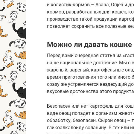
и холистик-кормов – Acana, Orijen и 
кормов, разработанных для кошек, ко
производстве такой продукции карто
позволяет сохранить все полезные ве
Можно ли давать кошке
Перед вами очередная статья из «гас
наше национальное достояние. Мы с 
жареный, вареный, картофельные олад
время приготовления того или иного б
сразу же устремляется вездесущий д
вкусовые достоинства этого продукта!
Безопасен или нет картофель для кошк
виде овощ попадет в организм живот
обработку, безопасен. Сырой овощ – 
гликоалкалоиду соланину. В тех или 