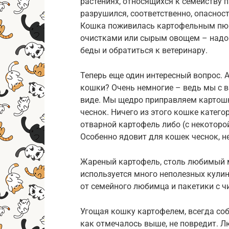
растениях, относящихся к семейству 
разрушился, соответственно, опаснос
Кошка поживилась картофельным пюре
очистками или сырым овощем – надо 
беды и обратиться к ветеринару.
Теперь еще один интересный вопрос. 
кошки? Очень немногие – ведь мы с в
виде. Мы щедро приправляем картошк
чеснок. Ничего из этого кошке катего
отварной картофель либо (с некоторо
Особенно ядовит для кошек чеснок, н
Жареный картофель, столь любимый м
используется много неполезных кулин
от семейного любимца и пакетики с ч
Угощая кошку картофелем, всегда со
как отмечалось выше, не повредит. Л