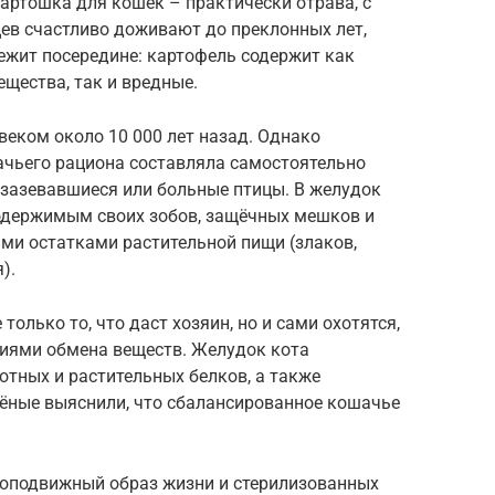
картошка для кошек – практически отрава, с
в счастливо доживают до преклонных лет,
лежит посередине: картофель содержит как
щества, так и вредные.
еком около 10 000 лет назад. Однако
чьего рациона составляла самостоятельно
 зазевавшиеся или больные птицы. В желудок
одержимым своих зобов, защёчных мешков и
ми остатками растительной пищи (злаков,
).
только то, что даст хозяин, но и сами охотятся,
иями обмена веществ. Желудок кота
тных и растительных белков, а также
чёные выяснили, что сбалансированное кошачье
лоподвижный образ жизни и стерилизованных