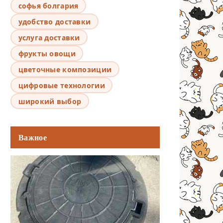
софья болгария
удобство доставки
услуга доставки
фрукты овощи
цветочные композиции
цифровые технологии
широкий выбор
Важное