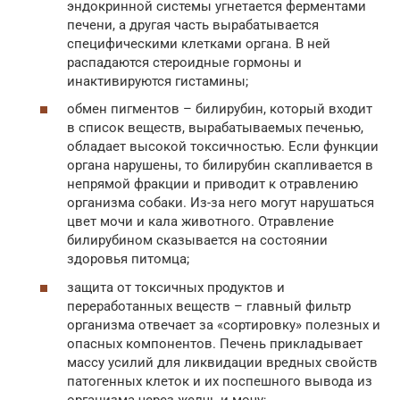
эндокринной системы угнетается ферментами
печени, а другая часть вырабатывается
специфическими клетками органа. В ней
распадаются стероидные гормоны и
инактивируются гистамины;
обмен пигментов – билирубин, который входит
в список веществ, вырабатываемых печенью,
обладает высокой токсичностью. Если функции
органа нарушены, то билирубин скапливается в
непрямой фракции и приводит к отравлению
организма собаки. Из-за него могут нарушаться
цвет мочи и кала животного. Отравление
билирубином сказывается на состоянии
здоровья питомца;
защита от токсичных продуктов и
переработанных веществ – главный фильтр
организма отвечает за «сортировку» полезных и
опасных компонентов. Печень прикладывает
массу усилий для ликвидации вредных свойств
патогенных клеток и их поспешного вывода из
организма через желчь и мочу;