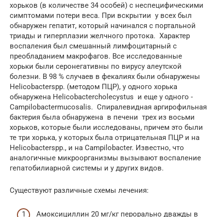
хорьков (в количестве 34 особей) с неспецифическими
симптомами потери веса. При вскрытии у всех был
обнаружен гепатит, который начинался с портальной
триады и гиперплазии желчного протока. Характер
воспаления был смешанный лимфоцитарный с
преобладанием макрофагов. Все исследованные
хорьки были серонегативны по вирусу алеутской
болезни. В 98 % случаев в фекалиях были обнаружены
Helicobacterspp. (методом ПЦР), у одного хорька
обнаружена Helicobactercholecystus и еще у одного -
Campilobactermucosalis. Спиралевидная аргирофильная
бактерия была обнаружена в печени трех из восьми
хорьков, которые были исследованы, причем это были
те три хорька, у которых была отрицательная ПЦР и на
Helicobacterspp., и на Campilobacter. Известно, что
аналогичные микроорганизмы вызывают воспаление
гепатобилиарной системы и у других видов.
Существуют различные схемы лечения:
Амоксициллин 20 мг/кг перорально дважды в