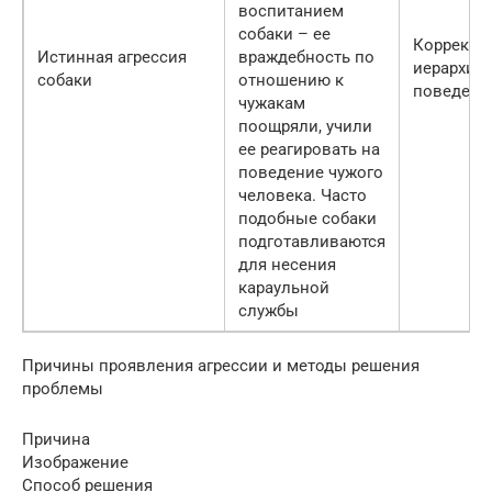
воспитанием
собаки – ее
Корректи
Истинная агрессия
враждебность по
иерархич
собаки
отношению к
поведени
чужакам
поощряли, учили
ее реагировать на
поведение чужого
человека. Часто
подобные собаки
подготавливаются
для несения
караульной
службы
Причины проявления агрессии и методы решения
проблемы
Причина
Изображение
Способ решения