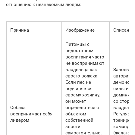
отношению к незнакомым людям:
Причина
Изображение
Описание
Питомцы с
недостатком
воспитания часто
не воспринимают
владельца как
Завоеван
своего вожака.
авторитет
Если пес не
демонстр
подчиняется
силы и
своему хозяину,
доминиро
он может
со сторо
Собака
определяться с
владельц
воспринимает себя
объектом
Регулярн
лидером
собственной
трениров
злости
команд
самостоятельно.
(желатель