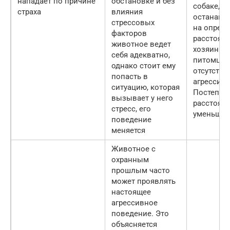
нападает по причине
обстановке и без
собаке, ч
страха
влияния
останавл
стрессовых
на опред
факторов
расстояни
животное ведет
хозяин п
себя адекватно,
питомца 
однако стоит ему
отсутстви
попасть в
агрессии.
ситуацию, которая
Постепен
вызывает у него
расстоян
стресс, его
уменьшае
поведение
меняется
Животное с
охранным
прошлым часто
может проявлять
настоящее
агрессивное
поведение. Это
объясняется