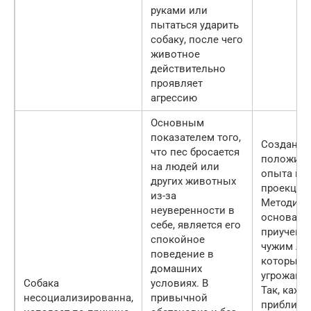
руками или
пытаться ударить
собаку, после чего
животное
действительно
проявляет
агрессию
Основным
показателем того,
Создание
что пес бросается
положите
на людей или
опыта и
других животных
проекции
из-за
Методика
неуверенности в
основана
себе, является его
приучении
спокойное
чужим лю
поведение в
которые 
домашних
угрожают 
Собака
условиях. В
Так, кажд
несоциализированна,
привычной
приближа