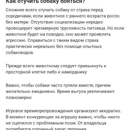
Как отучить собаку бояться?
Сложнее всего отучить собаку от страха перед
сородичами, если животное с раннего возраста росло
без матери. Отсутствие социализации нередко
провоцирует чрезмерную трусливость питомца. Но если
животное будет на поводке, оно может проявлять
агрессию. Справиться с таким видом страха
практически нереально без помощи опытных
собаководов.
Прежде всего животному следует привыкнуть к
просторной клетке либо к наморднику
Важно, чтобы собаки часто гуляли вместе, причем
желательно ежедневно. Время выгула увеличивают
планомерно
Игровое времяпрепровождения организуют аккуратно.
В момент конкуренции за игрушку важно, чтобы никто
не сцепился с проблемным псом. От владельца
потребуется огромный запас терпения.