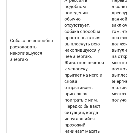
Агрессия в
Перевозб
подобном
в сочетан
поведении
дрессурой
обычно
данной м
отсутствует,
заключает
собака способна
том, что 
просто пытаться
пса ежед
Собака не способна
выплеснуть всю
должен
расходовать
накопившуюся у
выгуливат
накопившуюся
нее энергию.
на откры
энергию
Животное несется
местности
к человеку,
возможно
прыгает на него и
выплесну
снова
энергию, 
отпрыгивает,
в оживле
приглашая
местах до
поиграть с ним.
получаса
Нередко бывают
ситуации, когда
испугавшийся
прохожий
начинает махать