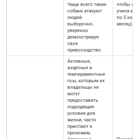
Чаще всего такие
чтобы со
собаки атакуют
учила ми
людей
по 5 кома
выборочно,
месяц)
уверенно
демонстрируя
свое
превосходство
Активные,
азартные и
темпераментные
псы, которым их
владельцы не
могут
предоставить
подходящие
условия для
жизни, часто
пристают к
прохожим.