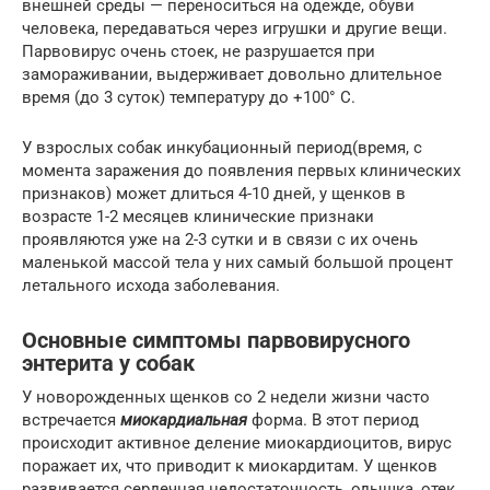
внешней среды — переноситься на одежде, обуви
человека, передаваться через игрушки и другие вещи.
Парвовирус очень стоек, не разрушается при
замораживании, выдерживает довольно длительное
время (до 3 суток) температуру до +100° С.
У взрослых собак инкубационный период(время, с
момента заражения до появления первых клинических
признаков) может длиться 4-10 дней, у щенков в
возрасте 1-2 месяцев клинические признаки
проявляются уже на 2-3 сутки и в связи с их очень
маленькой массой тела у них самый большой процент
летального исхода заболевания.
Основные симптомы парвовирусного
энтерита у собак
У новорожденных щенков со 2 недели жизни часто
встречается
миокардиальная
форма. В этот период
происходит активное деление миокардиоцитов, вирус
поражает их, что приводит к миокардитам. У щенков
развивается сердечная недостаточность, одышка, отек