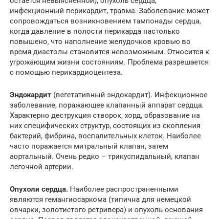
остается невыясненной), опухоль сердца,
инфекционный перикардит, травма. Заболевание может
сопровождаться возникновением тампонады сердца,
когда давление в полости перикарда настолько
повышено, что наполнение желудочков кровью во
время диастолы становится невозможным. Относится к
угрожающим жизни состояниям. Проблема разрешается
с помощью перикардиоцентеза.
Эндокардит
(вегетативный эндокардит). Инфекционное
заболевание, поражающее клапанный аппарат сердца.
Характерно деструкция створок, хорд, образование на
них специфических структур, состоящих из скопления
бактерий, фибрина, воспалительных клеток. Наиболее
часто поражается митральный клапан, затем
аортальный. Очень редко – трикуспидальный, клапан
легочной артерии.
Опухоли сердца.
Наиболее распространенными
являются гемангиосаркома (типична для немецкой
овчарки, золотистого ретривера) и опухоль основания