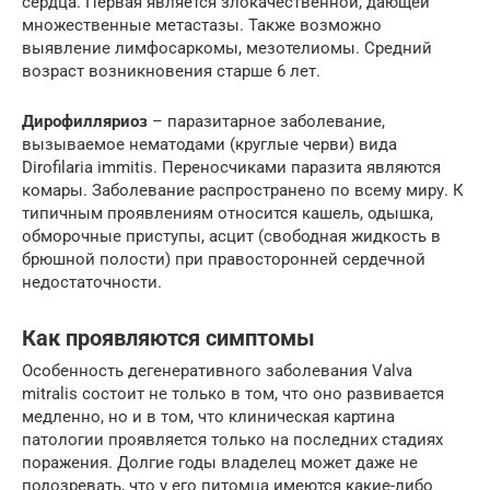
сердца. Первая является злокачественной, дающей
множественные метастазы. Также возможно
выявление лимфосаркомы, мезотелиомы. Средний
возраст возникновения старше 6 лет.
Дирофилляриоз
– паразитарное заболевание,
вызываемое нематодами (круглые черви) вида
Dirofilaria immitis. Переносчиками паразита являются
комары. Заболевание распространено по всему миру. К
типичным проявлениям относится кашель, одышка,
обморочные приступы, асцит (свободная жидкость в
брюшной полости) при правосторонней сердечной
недостаточности.
Как проявляются симптомы
Особенность дегенеративного заболевания Valva
mitralis состоит не только в том, что оно развивается
медленно, но и в том, что клиническая картина
патологии проявляется только на последних стадиях
поражения. Долгие годы владелец может даже не
подозревать, что у его питомца имеются какие-либо