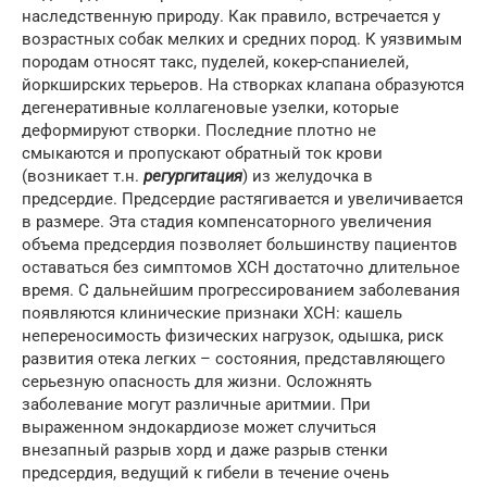
наследственную природу. Как правило, встречается у
возрастных собак мелких и средних пород. К уязвимым
породам относят такс, пуделей, кокер-спаниелей,
йоркширских терьеров. На створках клапана образуются
дегенеративные коллагеновые узелки, которые
деформируют створки. Последние плотно не
смыкаются и пропускают обратный ток крови
(возникает т.н.
регургитация
) из желудочка в
предсердие. Предсердие растягивается и увеличивается
в размере. Эта стадия компенсаторного увеличения
объема предсердия позволяет большинству пациентов
оставаться без симптомов ХСН достаточно длительное
время. С дальнейшим прогрессированием заболевания
появляются клинические признаки ХСН: кашель
непереносимость физических нагрузок, одышка, риск
развития отека легких – состояния, представляющего
серьезную опасность для жизни. Осложнять
заболевание могут различные аритмии. При
выраженном эндокардиозе может случиться
внезапный разрыв хорд и даже разрыв стенки
предсердия, ведущий к гибели в течение очень