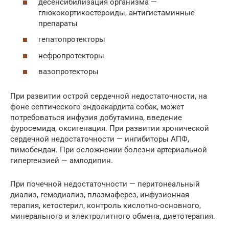
десенсибилизация организма —
глюкокортикостероиды, антигистаминные
препараты
гепатопротекторы
нефропротекторы
вазопротекторы
При развитии острой сердечной недостаточности, на
фоне септического эндоакардита собак, может
потребоваться инфузия добутамина, введение
фуросемида, оксигенация. При развитии хронической
сердечной недостаточности — ингибиторы АПФ,
пимобендан. При осложнении болезни артериальной
гипертензией — амлодипин.
При почечной недостаточности — перитонеальный
диализ, гемодиализ, плазмаферез, инфузионная
терапия, кетостерил, контроль кислотно-основного,
минерального и электролитного обмена, диетотерапия.