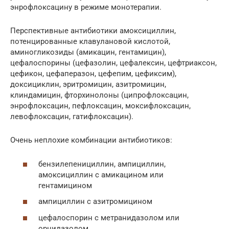
энрофлоксацину в режиме монотерапии.
Перспективные антибиотики амоксициллин,
потенцированные клавулановой кислотой,
аминогликозиды (амикацин, гентамицин),
цефалоспорины (цефазолин, цефалексин, цефтриаксон,
цефикон, цефаперазон, цефепим, цефиксим),
доксициклин, эритромицин, азитромицин,
клиндамицин, фторхинолоны (ципрофлоксацин,
энрофлоксацин, пефлоксацин, моксифлоксацин,
левофлоксацин, гатифлоксацин).
Очень неплохие комбинации антибиотиков:
бензилепенициллин, ампициллин,
амоксициллин с амикацином или
гентамицином
ампициллин с азитромицином
цефалоспорин с метранидазолом или
орнидазолом