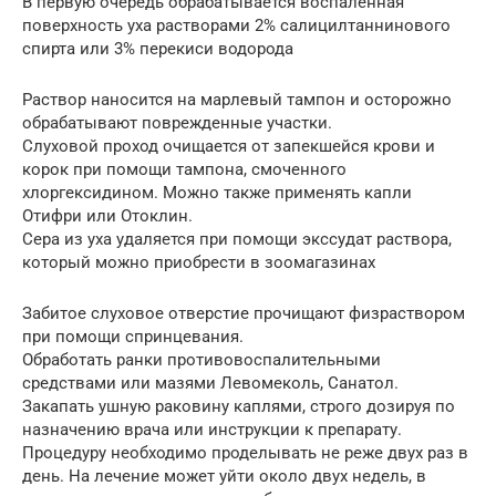
В первую очередь обрабатывается воспаленная
поверхность уха растворами 2% салицилтаннинового
спирта или 3% перекиси водорода
Раствор наносится на марлевый тампон и осторожно
обрабатывают поврежденные участки.
Слуховой проход очищается от запекшейся крови и
корок при помощи тампона, смоченного
хлоргексидином. Можно также применять капли
Отифри или Отоклин.
Сера из уха удаляется при помощи экссудат раствора,
который можно приобрести в зоомагазинах
Забитое слуховое отверстие прочищают физраствором
при помощи спринцевания.
Обработать ранки противовоспалительными
средствами или мазями Левомеколь, Санатол.
Закапать ушную раковину каплями, строго дозируя по
назначению врача или инструкции к препарату.
Процедуру необходимо проделывать не реже двух раз в
день. На лечение может уйти около двух недель, в