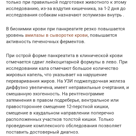
только при правильной подготовке животного к этому
исследованию, из-за вздутия кишечника, за 1-2 дня до
исследования собакам назначают эспумизан внутрь .
В биохимии крови при панкреатите резко повышается
уровень
амилазы в сыворотке крови
, повышается
активность печеночных ферментов.
При острой форме панкреатита в клинической крови
отмечается сдвиг лейкоцитарной формулы в лево. При
исследовании кала отмечают большое количество
жировых капель, что указывает на нарушение
переваривания жиров. На УЗИ поджелудочная железа
диффузно увеличена, имеет неправильные очертания, и
смешанную эхогенность. На рентгенограмме
затемнения в правом подреберье, вентральное или
правостороннее смещение 12-перстной кишки,
смещение в каудальном направлении поперечно
расположенных участков толстой кишки. Только
проведение комплексного обследования позволяет
поставить достоверный диагноз.