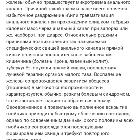
железы обычно предшествует микротравма анального
канала. Причиной такой травмы чаще всего является
избыточное раздражение и\или травматизация
анального канала при прохождении слишком твёрдых
каловых масс через анальный канал при запорах или
же, наоборот, при диарее. Относительно редкими
причинами возникновения так называемых
специфических свищей анального канала и прямой
кишки являются воспалительные заболевания
кишечника (болезнь Крона, язвенный колит),
туберкулёз, опухоли прямой кишки, последствия
лучевой терапии органов малого таза. Воспаление
железы сопровождается развитием абсцесса
(гнойника) в мягких тканях промежности и
характеризуется, обычно, резким болевым синдромом,
что и заставляет пациента обратиться к врачу.
Своевременное и правильно выполненное вскрытие
гнойника приводит к быстрому облегчению состояния,
однако по современным данным, около половины всех
гнойников сопровождаются последующим
формированием свища и требуют повторного
вмешательства.