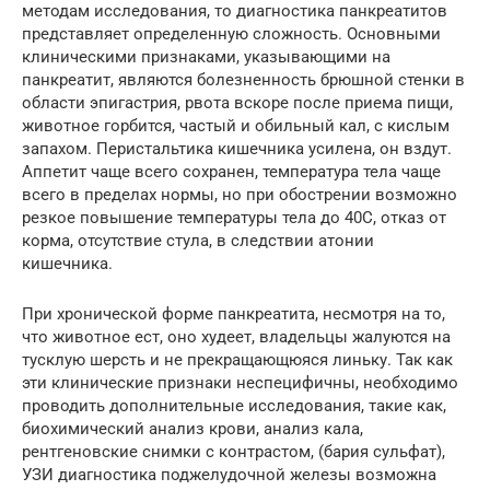
методам исследования, то диагностика панкреатитов
представляет определенную сложность. Основными
клиническими признаками, указывающими на
панкреатит, являются болезненность брюшной стенки в
области эпигастрия, рвота вскоре после приема пищи,
животное горбится, частый и обильный кал, с кислым
запахом. Перистальтика кишечника усилена, он вздут.
Аппетит чаще всего сохранен, температура тела чаще
всего в пределах нормы, но при обострении возможно
резкое повышение температуры тела до 40С, отказ от
корма, отсутствие стула, в следствии атонии
кишечника.
При хронической форме панкреатита, несмотря на то,
что животное ест, оно худеет, владельцы жалуются на
тусклую шерсть и не прекращающюяся линьку. Так как
эти клинические признаки неспецифичны, необходимо
проводить дополнительные исследования, такие как,
биохимический анализ крови, анализ кала,
рентгеновские снимки с контрастом, (бария сульфат),
УЗИ диагностика поджелудочной железы возможна