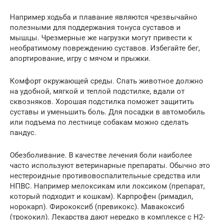
Например ходьба и плавание являются чрезвычайно
полезными для поддержания тонуса суставов и
мышцы. Чрезмерные же нагрузки могут привести к
необратимому повреждению суставов. Избегайте бег,
апортирование, игру с мячом и прыжки.
Комфорт окружающей среды. Спать животное должно
на удобной, мягкой и теплой подстилке, вдали от
сквозняков. Хорошая подстилка поможет защитить
суставы и уменьшить боль. Для посадки в автомобиль
или подъема по лестнице собакам можно сделать
пандус.
Обезболивание. В качестве лечения боли наиболее
часто используют ветеринарные препараты. Обычно это
нестероидные противовоспалительные средства или
НПВС. Например мелоксикам или локсиком (препарат,
который подходит и кошкам). Карпрофен (римадил,
норокарп). Фирококсиб (превикокс). Мавакоксиб
(трококил). Лекарства дают нередко в комплексе с Н2-