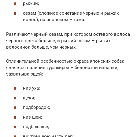
рыжий;
сезам (сложное сочетание черных и рыжих
волос), на японском – гома.
Различают черный сезам, при котором остевого волоса
черного цвета больше, и рыжий сезам – рыжих
волосинок больше, чем черных.
Отличительной особенностью окраса японских собак
является наличие «уражиро» – беловатой изнанки,
захватывающей:
низ уха;
щеки;
подбородок;
низ шеи;
подбрюшье;
внутреннюю часть лап;