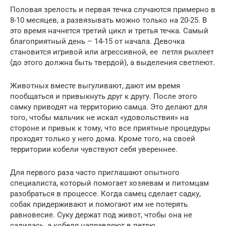
Половая зрелость и первая течка случаются примерно в
8-10 месяцев, а развязывать можно только на 20-25. В
это время начнется третий цикл и третья течка. Самый
благоприятный день – 14-15 от начала. Девочка
становится игривой или агрессивной, ее петля рыхлеет
(до этого должна быть твердой), а выделения светлеют.
Животных вместе выгуливают, дают им время
пообщаться и привыкнуть друг к другу. После этого
самку приводят на территорию самца. Это делают для
того, чтобы мальчик не искал «удовольствия» на
стороне и привык к тому, что все приятные процедуры
проходят только у него дома. Кроме того, на своей
территории кобели чувствуют себя увереннее.
Для первого раза часто приглашают опытного
специалиста, который помогает хозяевам и питомцам
разобраться в процессе. Когда самец сделает садку,
собак придерживают и помогают им не потерять
равновесие. Суку держат под живот, чтобы она не
садилась, а кобеля направляют в петлю.