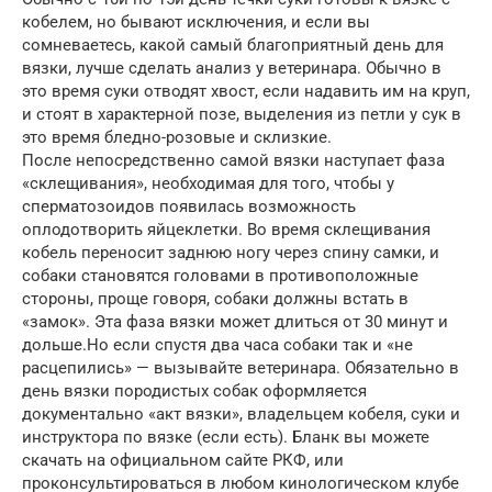
кобелем, но бывают исключения, и если вы
сомневаетесь, какой самый благоприятный день для
вязки, лучше сделать анализ у ветеринара. Обычно в
это время суки отводят хвост, если надавить им на круп,
и стоят в характерной позе, выделения из петли у сук в
это время бледно-розовые и склизкие.
После непосредственно самой вязки наступает фаза
«склещивания», необходимая для того, чтобы у
сперматозоидов появилась возможность
оплодотворить яйцеклетки. Во время склещивания
кобель переносит заднюю ногу через спину самки, и
собаки становятся головами в противоположные
стороны, проще говоря, собаки должны встать в
«замок». Эта фаза вязки может длиться от 30 минут и
дольше.Но если спустя два часа собаки так и «не
расцепились» — вызывайте ветеринара. Обязательно в
день вязки породистых собак оформляется
документально «акт вязки», владельцем кобеля, суки и
инструктора по вязке (если есть). Бланк вы можете
скачать на официальном сайте РКФ, или
проконсультироваться в любом кинологическом клубе