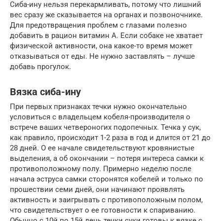
Сиба-ину нельзя перекармливать, потому что лишний
вес сразу же сказывается на органах и позвоночнике.
Для предотвращения проблем с глазами полезно
добавить в рацион витамин А. Если собаке не хватает
физической активности, она какое-то время может
отказываться от еды. Не нужно заставлять – лучше
добавь прогулок.
Вязка сиба-ину
При первых признаках течки нужно окончательно
условиться с владельцем кобеля-производителя о
встрече ваших четвероногих подопечных. Течка у сук,
как правило, происходит 1-2 раза в год и длится от 21 до
28 дней. О ее начале свидетельствуют кровянистые
выделения, а об окончании – потеря интереса самки к
противоположному полу. Примерно неделю после
начала эструса самки сторонятся кобелей и только по
прошествии семи дней, они начинают проявлять
активность и заигрывать с противоположным полом,
что свидетельствует о ее готовности к спариванию.
Обычно с 10й по 15й день течки суки готовы к вязке с