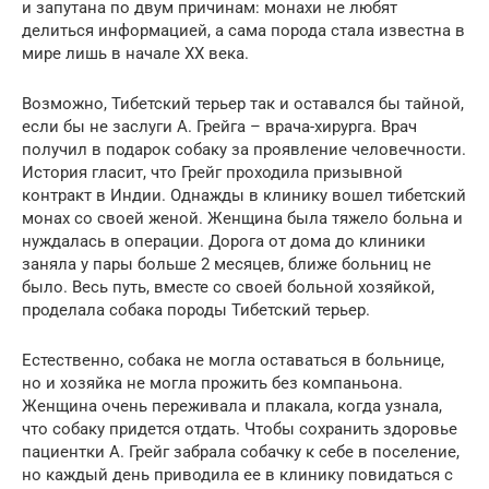
и запутана по двум причинам: монахи не любят
делиться информацией, а сама порода стала известна в
мире лишь в начале XX века.
Возможно, Тибетский терьер так и оставался бы тайной,
если бы не заслуги А. Грейга – врача-хирурга. Врач
получил в подарок собаку за проявление человечности.
История гласит, что Грейг проходила призывной
контракт в Индии. Однажды в клинику вошел тибетский
монах со своей женой. Женщина была тяжело больна и
нуждалась в операции. Дорога от дома до клиники
заняла у пары больше 2 месяцев, ближе больниц не
было. Весь путь, вместе со своей больной хозяйкой,
проделала собака породы Тибетский терьер.
Естественно, собака не могла оставаться в больнице,
но и хозяйка не могла прожить без компаньона.
Женщина очень переживала и плакала, когда узнала,
что собаку придется отдать. Чтобы сохранить здоровье
пациентки А. Грейг забрала собачку к себе в поселение,
но каждый день приводила ее в клинику повидаться с