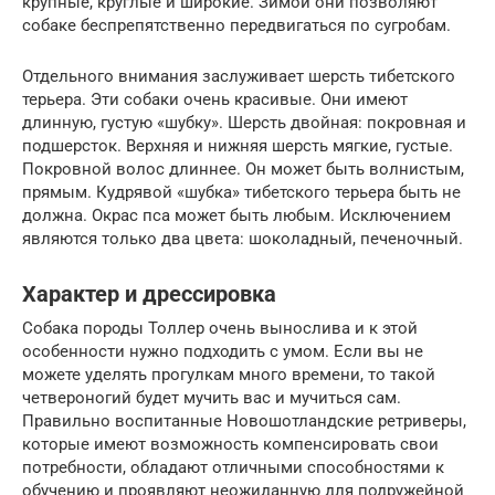
крупные, круглые и широкие. Зимой они позволяют
собаке беспрепятственно передвигаться по сугробам.
Отдельного внимания заслуживает шерсть тибетского
терьера. Эти собаки очень красивые. Они имеют
длинную, густую «шубку». Шерсть двойная: покровная и
подшерсток. Верхняя и нижняя шерсть мягкие, густые.
Покровной волос длиннее. Он может быть волнистым,
прямым. Кудрявой «шубка» тибетского терьера быть не
должна. Окрас пса может быть любым. Исключением
являются только два цвета: шоколадный, печеночный.
Характер и дрессировка
Собака породы Толлер очень вынослива и к этой
особенности нужно подходить с умом. Если вы не
можете уделять прогулкам много времени, то такой
четвероногий будет мучить вас и мучиться сам.
Правильно воспитанные Новошотландские ретриверы,
которые имеют возможность компенсировать свои
потребности, обладают отличными способностями к
обучению и проявляют неожиданную для подружейной