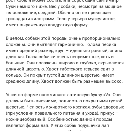
рост кобеля может составлять сорок один сантиметр.
Суки немного ниже. Вес у собаки, несмотря на мощное
телосложение, средний. Обычно он не превышает
тринадцати килограмм. Тело у терьера мускулистое,
имеет выраженную квадратную форму.
В целом, собаки этой породы очень пропорционально
сложены. Они выглядят гармонично. Голова песика
имеет средний размер, круп – идеально ровный, спина
длинная. Глаза собачки очень неприметные, хоть и
большие. Они посажены широко и глубоко, скрываются
длинной шерстью. Хвост тибетского терьера свит в
кольцо. Он покрыт густой длинной шерстью, имеет
среднюю длину. Хвост должен быть размещен высоко.
Ушки по форме напоминают латинскую букву «V». Они
должны быть висячими, полностью покрытыми густой
шерстью. Челюсть у животного крепкая, зубы здоровые
(при условии правильного питания и ухода), прикус –
ножницеобразный. Особенностью данной породы
является форма лап. У этих собак подушечки лап