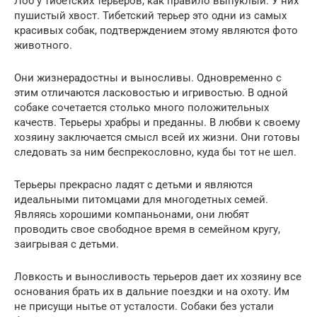
Лоб у тибетских терьеров, как правило выпуклый. У них
пушистый хвост. Тибетский терьер это одни из самых
красивых собак, подтверждением этому являются фото
животного.
Они жизнерадостны и выносливы. Одновременно с
этим отличаются ласковостью и игривостью. В одной
собаке сочетается столько много положительных
качеств. Терьеры храбры и преданны. В любви к своему
хозяину заключается смысл всей их жизни. Они готовы
следовать за ним беспрекословно, куда бы тот не шел.
Терьеры прекрасно ладят с детьми и являются
идеальными питомцами для многодетных семей.
Являясь хорошими компаньонами, они любят
проводить свое свободное время в семейном кругу,
заигрывая с детьми.
Ловкость и выносливость терьеров дает их хозяину все
основания брать их в дальние поездки и на охоту. Им
не присущи нытье от усталости. Собаки без устали