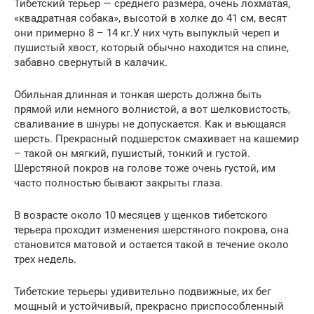
Тибетский терьер — среднего размера, очень лохматая,
«квадратная собака», высотой в холке до 41 см, весят
они примерно 8 – 14 кг.У них чуть выпуклый череп и
пушистый хвост, который обычно находится на спине,
забавно свернутый в калачик.
Обильная длинная и тонкая шерсть должна быть
прямой или немного волнистой, а вот шелковистость,
сваливание в шнуры не допускается. Как и вьющаяся
шерсть. Прекрасный подшерсток смахивает на кашемир
– такой он мягкий, пушистый, тонкий и густой.
Шерстяной покров на голове тоже очень густой, им
часто полностью бывают закрыты глаза.
В возрасте около 10 месяцев у щенков тибетского
терьера проходит изменения шерстяного покрова, она
становится матовой и остается такой в течение около
трех недель.
Тибетские терьеры удивительно подвижные, их бег
мощный и устойчивый, прекрасно приспособленный