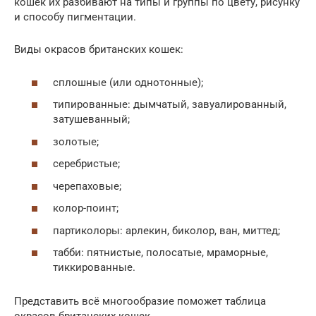
кошек их разбивают на типы и группы по цвету, рисунку
и способу пигментации.
Виды окрасов британских кошек:
сплошные (или однотонные);
типированные: дымчатый, завуалированный,
затушеванный;
золотые;
серебристые;
черепаховые;
колор-поинт;
партиколоры: арлекин, биколор, ван, миттед;
табби: пятнистые, полосатые, мраморные,
тиккированные.
Представить всё многообразие поможет таблица