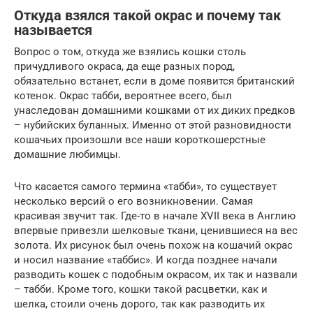
Откуда взялся такой окрас и почему так
называется
Вопрос о том, откуда же взялись кошки столь
причудливого окраса, да еще разных пород,
обязательно встанет, если в доме появится британский
котенок. Окрас табби, вероятнее всего, был
унаследован домашними кошками от их диких предков
– нубийских буланных. Именно от этой разновидности
кошачьих произошли все наши короткошерстные
домашние любимцы.
Что касается самого термина «табби», то существует
несколько версий о его возникновении. Самая
красивая звучит так. Где-то в начале XVII века в Англию
впервые привезли шелковые ткани, ценившиеся на вес
золота. Их рисунок был очень похож на кошачий окрас
и носил название «таббис». И когда позднее начали
разводить кошек с подобным окрасом, их так и назвали
– табби. Кроме того, кошки такой расцветки, как и
шелка, стоили очень дорого, так как разводить их