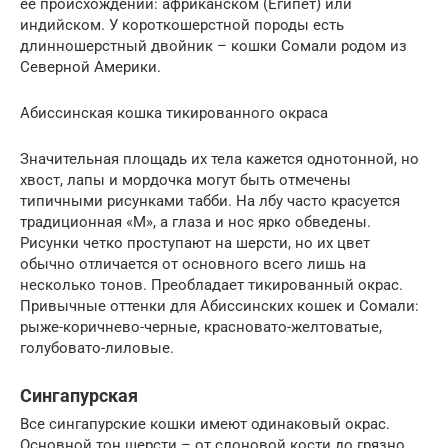
ее происхождении: африканском (Египет) или
индийском. У короткошерстной породы есть
длинношерстный двойник – кошки Сомали родом из
Северной Америки.
Абиссинская кошка тикированного окраса
Значительная площадь их тела кажется однотонной, но
хвост, лапы и мордочка могут быть отмечены
типичными рисунками табби. На лбу часто красуется
традиционная «М», а глаза и нос ярко обведены.
Рисунки четко проступают на шерсти, но их цвет
обычно отличается от основного всего лишь на
несколько тонов. Преобладает тикированный окрас.
Привычные оттенки для Абиссинских кошек и Сомали:
рыже-коричнево-черные, красновато-желтоватые,
голубовато-лиловые.
Сингапурская
Все сингапурские кошки имеют одинаковый окрас.
Основной тон шерсти – от слоновой кости до грязно