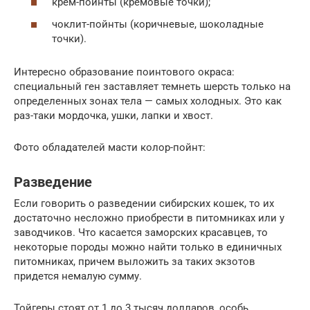
крем-пойнты (кремовые точки);
чоклит-пойнты (коричневые, шоколадные
точки).
Интересно образование поинтового окраса:
специальный ген заставляет темнеть шерсть только на
определенных зонах тела — самых холодных. Это как
раз-таки мордочка, ушки, лапки и хвост.
Фото обладателей масти колор-пойнт:
Разведение
Если говорить о разведении сибирских кошек, то их
достаточно несложно приобрести в питомниках или у
заводчиков. Что касается заморских красавцев, то
некоторые породы можно найти только в единичных
питомниках, причем выложить за таких экзотов
придется немалую сумму.
Тойгеры стоят от 1 до 3 тысяч долларов, особь,