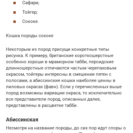
Сафари;
Тойгер;
Сококе.
Кошка породы сококе
Некоторым из пород присущи конкретные типы
рисунка. К примеру, британские короткошерстные
особенно хороши в мраморном табби, персидские
длинношерстные отличаются частым черепаховым
окрасом, тойгеры интересны в смешении пятен с
полосами, а абиссинские кошки наиболее ценны в
лиловых окрасах (фавн). Если у перечисленных выше
пород возможны вариации окраса, то исключительно
все представители пород, описанных далее,
представлены в расцветке табби.
Абиссинская
Несмотря на название породы, до сих пор идут споры о