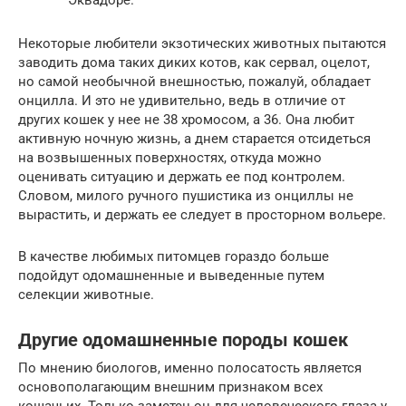
Некоторые любители экзотических животных пытаются
заводить дома таких диких котов, как сервал, оцелот,
но самой необычной внешностью, пожалуй, обладает
онцилла. И это не удивительно, ведь в отличие от
других кошек у нее не 38 хромосом, а 36. Она любит
активную ночную жизнь, а днем старается отсидеться
на возвышенных поверхностях, откуда можно
оценивать ситуацию и держать ее под контролем.
Словом, милого ручного пушистика из онциллы не
вырастить, и держать ее следует в просторном вольере.
В качестве любимых питомцев гораздо больше
подойдут одомашненные и выведенные путем
селекции животные.
Другие одомашненные породы кошек
По мнению биологов, именно полосатость является
основополагающим внешним признаком всех
кошачьих. Только заметен он для человеческого глаза у