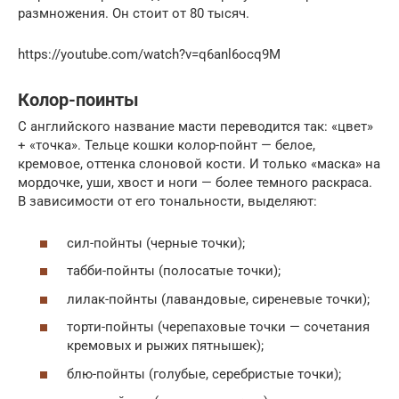
размножения. Он стоит от 80 тысяч.
https://youtube.com/watch?v=q6anl6ocq9M
Колор-поинты
С английского название масти переводится так: «цвет»
+ «точка». Тельце кошки колор-пойнт — белое,
кремовое, оттенка слоновой кости. И только «маска» на
мордочке, уши, хвост и ноги — более темного раскраса.
В зависимости от его тональности, выделяют:
сил-пойнты (черные точки);
табби-пойнты (полосатые точки);
лилак-пойнты (лавандовые, сиреневые точки);
торти-пойнты (черепаховые точки — сочетания
кремовых и рыжих пятнышек);
блю-пойнты (голубые, серебристые точки);