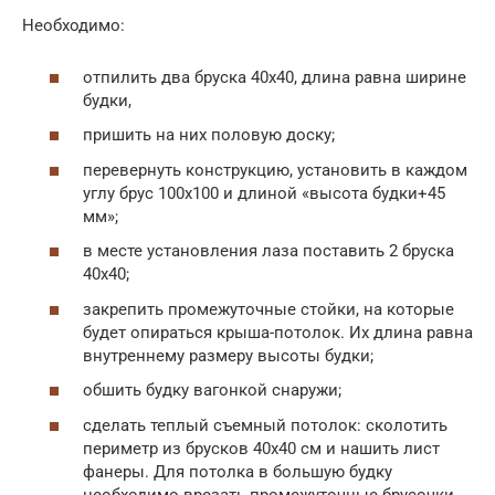
Необходимо:
отпилить два бруска 40х40, длина равна ширине
будки,
пришить на них половую доску;
перевернуть конструкцию, установить в каждом
углу брус 100х100 и длиной «высота будки+45
мм»;
в месте установления лаза поставить 2 бруска
40х40;
закрепить промежуточные стойки, на которые
будет опираться крыша-потолок. Их длина равна
внутреннему размеру высоты будки;
обшить будку вагонкой снаружи;
сделать теплый съемный потолок: сколотить
периметр из брусков 40х40 см и нашить лист
фанеры. Для потолка в большую будку
необходимо врезать промежуточные брусочки,