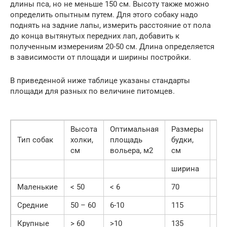
длины пса, но не меньше 150 см. Высоту также можно
определить опытным путем. Для этого собаку надо
поднять на задние лапы, измерить расстояние от пола
до конца вытянутых передних лап, добавить к
полученным измерениям 20-50 см. Длина определяется
в зависимости от площади и ширины постройки.
В приведенной ниже таблице указаны стандарты
площади для разных по величине питомцев.
Высота
Оптимальная
Размеры
Ра
Тип собак
холки,
площадь
будки,
ла
см
вольера, м2
см
ширина
гл
Маленькие
< 50
< 6
70
55
Средние
50 – 60
6-10
115
75
Крупные
> 60
>10
135
10