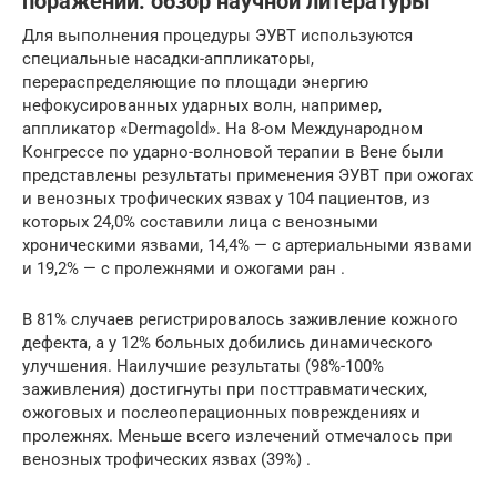
поражений: обзор научной литературы
Для выполнения процедуры ЭУВТ используются
специальные насадки-аппликаторы,
перераспределяющие по площади энергию
нефокусированных ударных волн, например,
аппликатор «Dermagold». На 8-ом Международном
Конгрессе по ударно-волновой терапии в Вене были
представлены результаты применения ЭУВТ при ожогах
и венозных трофических язвах у 104 пациентов, из
которых 24,0% составили лица с венозными
хроническими язвами, 14,4% — с артериальными язвами
и 19,2% — с пролежнями и ожогами ран .
В 81% случаев регистрировалось заживление кожного
дефекта, а у 12% больных добились динамического
улучшения. Наилучшие результаты (98%-100%
заживления) достигнуты при посттравматических,
ожоговых и послеоперационных повреждениях и
пролежнях. Меньше всего излечений отмечалось при
венозных трофических язвах (39%) .