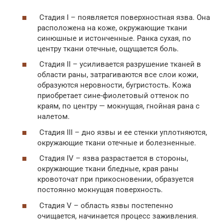
Стадия I – появляется поверхностная язва. Она
расположена на коже, окружающие ткани
синюшные и истонченные. Ранка сухая, по
центру ткани отечные, ощущается боль.
Стадия II – усиливается разрушение тканей в
области раны, затрагиваются все слои кожи,
образуются неровности, бугристость. Кожа
приобретает сине-фиолетовый оттенок по
краям, по центру — мокнущая, гнойная рана с
налетом.
Стадия III – дно язвы и ее стенки уплотняются,
окружающие ткани отечные и болезненные.
Стадия IV – язва разрастается в стороны,
окружающие ткани бледные, края раны
кровоточат при прикосновении, образуется
постоянно мокнущая поверхность.
Стадия V – область язвы постепенно
очищается, начинается процесс заживления.