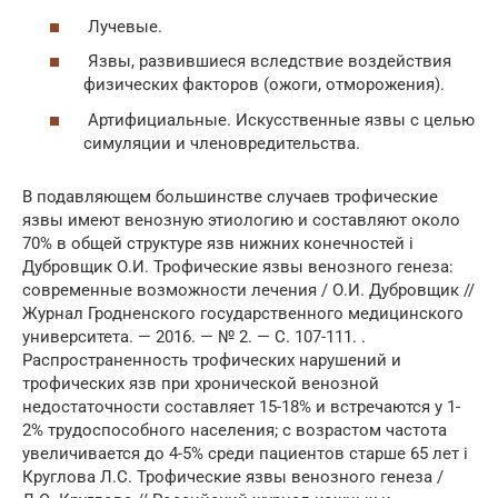
Лучевые.
Язвы, развившиеся вследствие воздействия
физических факторов (ожоги, отморожения).
Артифициальные. Искусственные язвы с целью
симуляции и членовредительства.
В подавляющем большинстве случаев трофические
язвы имеют венозную этиологию и составляют около
70% в общей структуре язв нижних конечностей i
Дубровщик О.И. Трофические язвы венозного генеза:
современные возможности лечения / О.И. Дубровщик //
Журнал Гродненского государственного медицинского
университета. — 2016. — № 2. — С. 107-111. .
Распространенность трофических нарушений и
трофических язв при хронической венозной
недостаточности составляет 15-18% и встречаются у 1-
2% трудоспособного населения; с возрастом частота
увеличивается до 4-5% среди пациентов старше 65 лет i
Круглова Л.С. Трофические язвы венозного генеза /