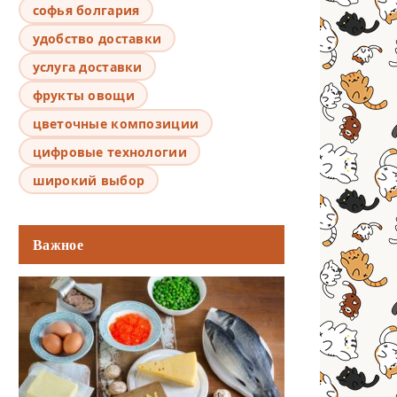
софья болгария
удобство доставки
услуга доставки
фрукты овощи
цветочные композиции
цифровые технологии
широкий выбор
Важное