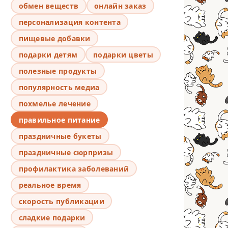
обмен веществ
онлайн заказ
персонализация контента
пищевые добавки
подарки детям
подарки цветы
полезные продукты
популярность медиа
похмелье лечение
правильное питание
праздничные букеты
праздничные сюрпризы
профилактика заболеваний
реальное время
скорость публикации
сладкие подарки