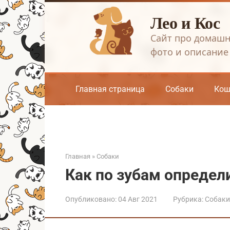
Перейти
Лео и Кос
к
контенту
Сайт про домашн
фото и описание
Главная страница
Собаки
Кош
Главная
»
Собаки
Как по зубам определ
Опубликовано:
04 Авг 2021
Рубрика:
Собаки