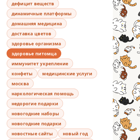
дефицит веществ
динамичные платформы
домашняя медицина
доставка цветов
здоровье организма
здоровье питомца
иммунитет укрепление
конфеты
медицинские услуги
москва
наркологическая помощь
недорогие подарки
новогодние наборы
новогодние подарки
новостные сайты
новый год