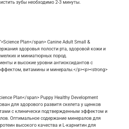
чистить зубы необходимо 2-3 минуты.
’>Science Plan</span> Canine Adult Small &
держания здоровья полости рта, здоровой кожи и
 мелких и миниатюрных пород.
иенты и высокие уровни антиоксидантов с
ффектом, витамины и минералы.</p><p><strong>
Science Plan</span> Puppy Healthy Development
рован для здорового развитя скелета у щенков
нтами с клинически подтвержденным эффектом и
лов. Оптимальное содержание минералов для
Протеин высокого качества и L-карнитин для