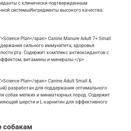
сиданты с клинически подтвержденным
ной системыИнгредиенты высокого качества.
’>Science Plan</span> Canine Manure Adult 7+ Small
оддержания сильного иммунитета, здоровья
лости рта. Содержит комплекс антиоксидантов с
ффектом, витамины и минералы.</p>
’>Science Plan</span> Canine Adult Small &
йный) разработан для поддержания оптимального
для собак мелких и миниатюрных пород. Содержит
сияющей шерсти и L-карнитин для эффективного
е собакам