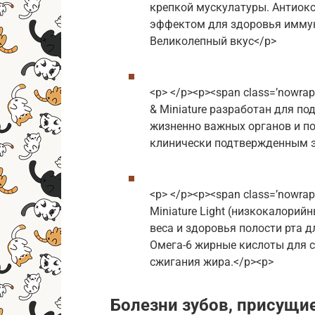
крепкой мускулатуры. Антиок
эффектом для здоровья иммун
Великолепный вкус</p>
<p> </p><p><span class=’nowrap
& Miniature разработан для п
жизненно важных органов и по
клинически подтвержденным э
<p> </p><p><span class=’nowrap
Miniature Light (низкокалори
веса и здоровья полости рта 
Омега-6 жирные кислоты для 
сжигания жира.</p><p>
Болезни зубов, присущи