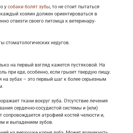
то у
собаки болят зубы
, то не стоит пытаться
 каждый хозяин должен ориентироваться в
но отвезти своего питомца к ветеринару-
ы стоматологических недугов.
лько на первый взгляд кажется пустяковой. На
ль при еде, особенно, если грызет твердую пищу.
я на зубах – это первый шаг к более серьезным
м.
оражает ткани вокруг зуба. Отсутствие лечения
ания сердечно-сосудистой системы и (или)
т сопровождается атрофией костей челюсти и,
ем и выпадением зубов.
ней на верхушке корня зуба. Может возникнуть