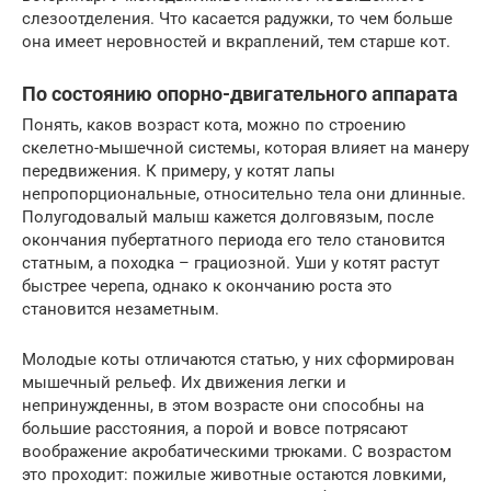
слезоотделения. Что касается радужки, то чем больше
она имеет неровностей и вкраплений, тем старше кот.
По состоянию опорно-двигательного аппарата
Понять, каков возраст кота, можно по строению
скелетно-мышечной системы, которая влияет на манеру
передвижения. К примеру, у котят лапы
непропорциональные, относительно тела они длинные.
Полугодовалый малыш кажется долговязым, после
окончания пубертатного периода его тело становится
статным, а походка – грациозной. Уши у котят растут
быстрее черепа, однако к окончанию роста это
становится незаметным.
Молодые коты отличаются статью, у них сформирован
мышечный рельеф. Их движения легки и
непринужденны, в этом возрасте они способны на
большие расстояния, а порой и вовсе потрясают
воображение акробатическими трюками. С возрастом
это проходит: пожилые животные остаются ловкими,