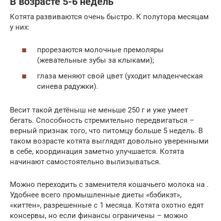
В возрасте 5-6 недель
Котята развиваются очень быстро. К полутора месяцам
у них:
прорезаются молочные премоляры
(жевательные зубы за клыками);
глаза меняют свой цвет (уходит младенческая
синева радужки).
Весит такой детёныш не меньше 250 г и уже умеет
бегать. Способность стремительно передвигаться –
верный признак того, что питомцу больше 5 недель. В
таком возрасте котята выглядят довольно уверенными
в себе, координация заметно улучшается. Котята
начинают самостоятельно вылизываться.
Можно переходить с заменителя кошачьего молока на .
Удобнее всего промышленные диеты «бэбикэт»,
«киттен», разрешенные с 1 месяца. Котята охотно едят
консервы, но если финансы ограничены – можно