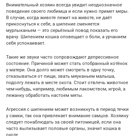
Внимательный хозяин всегда увидит неоднозначное
поведение своего любимца и если нужно примет меры.
В случае, когда животе лежит на животе, не даёт
прикоснуться к себе, а шипение сменяется
мурлыканьем — это серьёзный повод показать его
врачу. Шипением кошка оповещает о боли, а урчанием
себя успокаивает.
Такие же звуки часто сопровождают депрессивное
состояние. Причиной может стать отобранный котёнок
у матери. Она долго может смотреть в одну точку,
отказываться от пищи, звать мяуканьем малыша,
подолгу лежать в месте окота. Стоит отвлечь животное
чем-нибудь, например, любимым лакомством, игрой, а
лежанку обработать настоем мяты.
Агрессия с шипением может возникнуть в период течки
у самки, так она привлекает внимание самцов. Хозяину
следует понаблюдать за своей питомицей, если она
часто вылизывает половые органы, значит кошка в
охоте