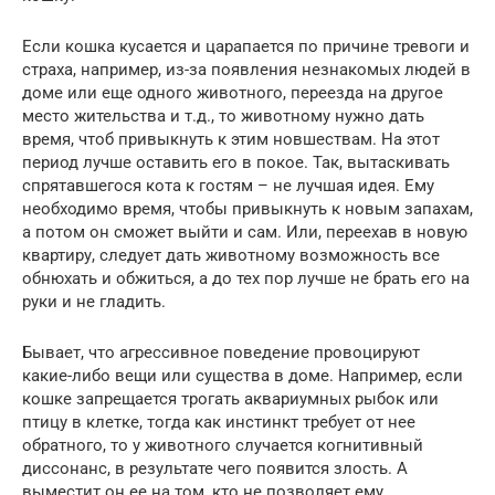
Если кошка кусается и царапается по причине тревоги и
страха, например, из-за появления незнакомых людей в
доме или еще одного животного, переезда на другое
место жительства и т.д., то животному нужно дать
время, чтоб привыкнуть к этим новшествам. На этот
период лучше оставить его в покое. Так, вытаскивать
спрятавшегося кота к гостям – не лучшая идея. Ему
необходимо время, чтобы привыкнуть к новым запахам,
а потом он сможет выйти и сам. Или, переехав в новую
квартиру, следует дать животному возможность все
обнюхать и обжиться, а до тех пор лучше не брать его на
руки и не гладить.
Бывает, что агрессивное поведение провоцируют
какие-либо вещи или существа в доме. Например, если
кошке запрещается трогать аквариумных рыбок или
птицу в клетке, тогда как инстинкт требует от нее
обратного, то у животного случается когнитивный
диссонанс, в результате чего появится злость. А
выместит он ее на том, кто не позволяет ему