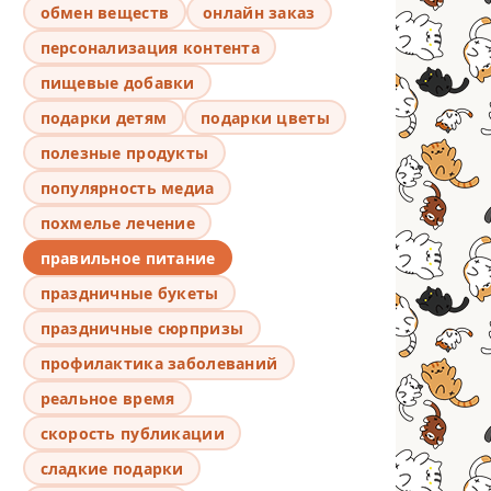
обмен веществ
онлайн заказ
персонализация контента
пищевые добавки
подарки детям
подарки цветы
полезные продукты
популярность медиа
похмелье лечение
правильное питание
праздничные букеты
праздничные сюрпризы
профилактика заболеваний
реальное время
скорость публикации
сладкие подарки