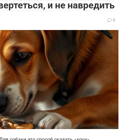
 вертеться, и не навредить
0
Для собаки это способ сказать «хочу»,