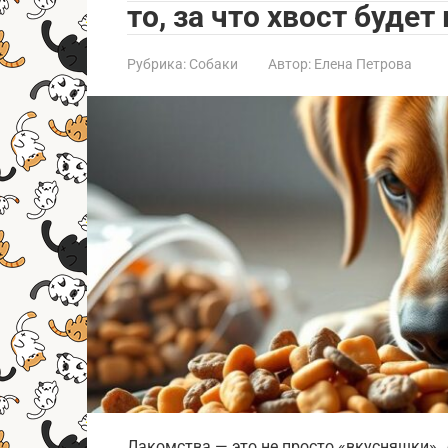
то, за что хвост будет
Рубрика:
Собаки
Автор:
Елена Петрова
Лакомства — это не просто «вкусняшки». 