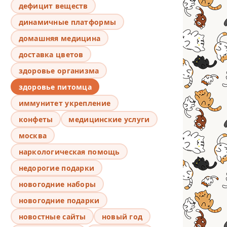
дефицит веществ
динамичные платформы
домашняя медицина
доставка цветов
здоровье организма
здоровье питомца
иммунитет укрепление
конфеты
медицинские услуги
москва
наркологическая помощь
недорогие подарки
новогодние наборы
новогодние подарки
новостные сайты
новый год