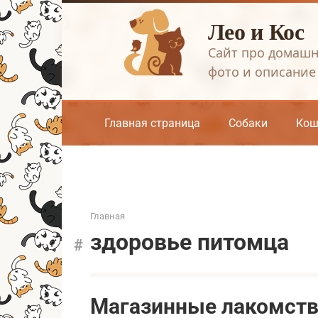
Перейти
Лео и Кос
к
контенту
Сайт про домашн
фото и описание
Главная страница
Собаки
Кош
Главная
здоровье питомца
Магазинные лакомства