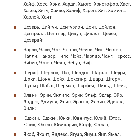
Хайф, Хосе, Хэнк, Харди, Хьюго, Христофор, Хаст,
Хакер, Хитч, Хайко, Халиф, Харон, Хит, Хамиль,
Харлей, Хант;
Цезарь, Цийгун, Центурион, Цент, Цейлон,
Централл, Центнер, Цикун, Циклон, Цесей,
Цезарий;
Чарли, Чаки, Чиз, Чоппи, Чейси, Чип, Честер,
Чалли, Чайзер, Чипс, Чейз, Чарлиз, Чанг, Черкес,
Чибис, Читер, Чейн, Чебур, Чиф;
Шериф, Шерлок, Шах, Шелдон, Шархан, Шерри,
Шоки, Шоня, Шейх, Шекспир, Шварц, Шторм,
Шульц, Шабат, Шерман, Шарфей, Шильд, Шейк;
Элвин, Эрни, Эклипс, Эрик, Эльф, Эдгар, Эйр,
Эндрю, Эдмунд, Элис, Эрагон, Эдвин, Эдвард,
Энди;
Юджин, Юджэн, Юкки, Ювентус, Юлий, Ютос,
Юник, Юстин, Ювинарий, Юсуф, Юлиан;
Якоб, Яхонт, Яндекс, Ягуар, Януш, Янг, Ямал,