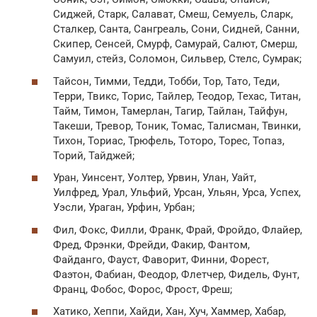
Сиджей, Старк, Салават, Смеш, Семуель, Сларк,
Сталкер, Санта, Сангреаль, Сони, Сидней, Санни,
Скипер, Сенсей, Смурф, Самурай, Салют, Смерш,
Самуил, стейз, Соломон, Сильвер, Стелс, Сумрак;
Тайсон, Тимми, Тедди, Тобби, Тор, Тато, Теди,
Терри, Твикс, Торис, Тайлер, Теодор, Техас, Титан,
Тайм, Тимон, Тамерлан, Тагир, Тайлан, Тайфун,
Такеши, Тревор, Тоник, Томас, Талисман, Твинки,
Тихон, Ториас, Трюфель, Тоторо, Торес, Топаз,
Торий, Тайджей;
Уран, Уинсент, Уолтер, Урвин, Улан, Уайт,
Уилфред, Урал, Ульфий, Урсан, Ульян, Урса, Успех,
Уэсли, Ураган, Урфин, Урбан;
Фил, Фокс, Филли, Франк, Фрай, Фройдо, Флайер,
Фред, Фрэнки, Фрейди, Факир, Фантом,
Файданго, Фауст, Фаворит, Финни, Форест,
Фаэтон, Фабиан, Феодор, Флетчер, Фидель, Фунт,
Франц, Фобос, Форос, Фрост, Фреш;
Хатико, Хеппи, Хайди, Хан, Хуч, Хаммер, Хабар,