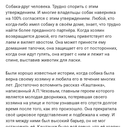
Собака-друг человека. Трудно спорить с этим
утверждением. И многие владельцы собак наверняка
на 100% согласятся с этим утверждением. Любой, кто
когда-либо имел собаку в своём доме, знает, что трудно
найти более преданного партнёра. Когда хозяин
возвращается домой, его питомец приветствует его
лаем и виляет хвостом. Она может принести ему
домашние тапочки, она защищает его от посторонних,
когда они идут гулять, она играет с ним и лежит на
спине, выставив животик для ласки.
Были хорошо известные истории, когда собака была
верна своему хозяину и любила его в течение многих
лет. Достаточно вспомнить рассказ «Каштанка»,
написанный А.П.Чеховым, главным героем которого
является молодая дворняжка, потерявшая своего
хозяина на улице и потом узнавшая его спустя долгое
время после того, как это произошло. Она прекратила
своё цирковое представление и подбежала к нему. И
хотя между ними был высокий барьер, он не мог
остановить её. Каштанке было всё равно, что её хозяин