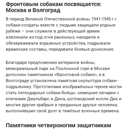
Фронтовым собакам посвящается:
Москва и Волгоград
В период Великой Отечественной войны 1941-1945 г.г.
собаки-солдаты вместе с людьми защищали родные
рубежи – они служили в действующей армии:
извлекали из-под огня раненных, находили и
обезвреживали взрывные устройства, подрывали
вражеские составы, передавали боевые донесения.
Благодаря предложению ветеранов войны,
мемориальный парк на Поклонной горе в Москве
дополнен памятником «Фронтовой собаке», а в
Волгограде установлена памятная скульптура собаке-
подрывнику. Прототипами изображённых героев могли
стать легендарные собаки-бойцы: немецкие овчарки с
кличками Джульбарс и Дина, шотландский колли Дик и
многие другие храбрые и преданные друзья человека,
выполнявшие свой долг в тяжёлые военные времена.
Памятники четвероногим защитникам