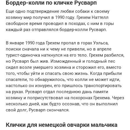
Бордер-колли по кличке Русварп
Еще одно подтверждение любви собаки к своему
хозяину мир получил в 1990 году. Грехем Наттелл
свободное время проводил в походах, с ним в горы
каждый раз отправлялся бордер-колли Русварп.
В январе 1990 года Грехем пропал в горах Уэльса,
поиски сначала ни к чему не привели, но в апреле
турист-одиночка наткнулся на его тело. Грехем разбился,
но Русварп был жив. Изможденный и голодный пес
сидел возле умершего хозяина и сторожил его, вместо
того, чтобы уйти и спасать свою жизнь. Когда прибыли
спасатели, то обнаружилось, что колли не может идти,
настолько он изнурен, его пришлось транспортировать
на руках. Русварп отдал последнюю дань памяти
хозяину и поприсутствовал на похоронах Грехема. Через
несколько дней, как будто осознав, что он выполнил
свой долг, Русварп скончался.
Клички для немецкой овчарки мальчика