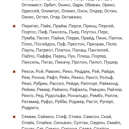
Оптимист, Орбит, Оникс, Одри, Обиван, Орикс,
Одиссей, Олимпус, Олимп, Озон, Олдер, Остин,
Оазис, Остап, Отар, Октавиан;
Пиратас, Пайк, Прайм, Перси, Принц, Персей,
Портос, Пиф, Пиксель, Пьер, Плутон, Перс,
Пумба, Пилат, Пайки, Перри, Прайд, Пинк, Паппи,
Плео, Посейдон, Пуф, Престон, Призрак, Пеле,
Пауль, Патриот, Платон, Палаш, Пантилей,
Пабло, Паффи, Перец, Пух, Плюш, Портер,
Пиксель, Пегас, Пикачу, Протон, Пилот, Пушер;
Рекси, Рой, Рамзес, Рико, Риддик, Рэй, Райди,
Рем, Ронни, Рафл, Рейн, Рикко, Рангл, Рольф,
Реал, Рубрик, Рассел, Рейди, Раппорт, Раймонд,
Рейми, Рамир, Раймон, Рафаэль, Равшан, Райзер,
Ринго, Ред, Рудольфи, Рональдо, Рэмбо, Ралли,
Ратамир, Руфус, Рубби, Роджер, Растл, Руперт,
Родриго;
Семми, Саймон, Стиф, Стиви, Самсон, Скай,
Спайк, Спайки, Сильвио, Султан, Саурон, Смайл,
Соник, Сэт, Симон, Смокки, Саава, Спайси,