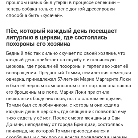
прошлом навык был утерян в процессе селекции –
теперь собака только после долгой дрессировки
способна быть «кусачей».
Пёс, который каждый день посещает
литургию в церкви, где состоялись
похороны его хозяина
Бедный пёс так сильно скучает по своей хозяйке, что
каждый день прибегает на службу в итальянскую
церковь, где прошли её похороны и терпеливо ждет её
возвращения. Преданный Томми, семилетняя немецкая
овчарка, принадлежал 57-летней Марие Маргарите Локи
и был её верным компаньоном с тех пор, как она нашла
его брошенным в поле. Мария Локи приютила
нескольких бродячих псов, но, по словам её друзей,
Томми был ее любимчиком, с которым она ходила
каждый день в церковь, где священник позволял ему
тихо сидеть у её ног. После смерти женщины в Сан-
Доначи, неподалеку от города Бриндизи, состоялась
панихида, на которой Томми присоединился к
скорбящим, и с тех пор он всегда появляется в церкви,