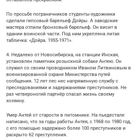
По просьбе пограничников студенты-художники
сделали гипсовый барельеф Дойры. А заводские
мастера отлили бронзовый барельеф. Он висит в
здании воинской части. Под ним укреплена литая
табличка: «Дойра. 1955-1971».
4. Недалеко от Новосибирска, на станции Инская,
установлен памятник розыскной собаке Антею. Он
служил со своим проводником Иваном Литвиновым в
военизированной охране Министерства путей
сообщения. 12 лет пес нес напряженную службу с
преследованиями и задержаниями преступников. Не
раз четвероногий партнёр спасал жизнь своему
хозяину.
Умер Антей от старости в питомнике. На пьедестале
написано, что за годы работы Антея, с 1968 по 1980 год,
с его помощью задержано более 100 преступников и
раскрыто 62 преступления.