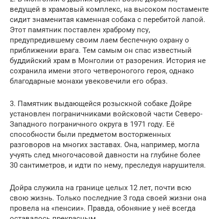
ведущей в храмовый комплекс, на высоком постаменте
сидит знаменитая каменная собака с перебитой лапой.
Этот памятник поставлен храброму псу,
предупредившему своим лаем беспечную охрану о
приближении врага. Тем самым он спас известный
буддийский храм в Монголии от разорения. История не
сохранила имени этого четвероногого героя, однако
благодарные монахи увековечили его образ.
3. Памятник выдающейся розыскной собаке Дойре
установлен пограничниками войсковой части Северо-
Западного пограничного округа в 1971 году. Её
способности были предметом восторженных
разговоров на многих заставах. Она, например, могла
учуять след многочасовой давности на глубине более
30 сантиметров, и идти по нему, преследуя нарушителя.
Дойра служила на границе целых 12 лет, почти всю
свою жизнь. Только последние 3 года своей жизни она
провела на «пенсии». Правда, обоняние у неё всегда
оставалось прекрасным.