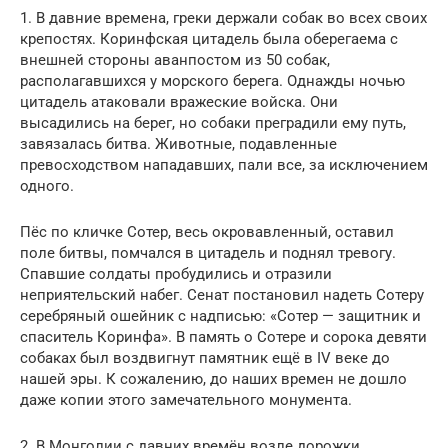
1. В давние времена, греки держали собак во всех своих
крепостях. Коринфская цитадель была оберегаема с
внешней стороны аванпостом из 50 собак,
располагавшихся у морского берега. Однажды ночью
цитадель атаковали вражеские войска. Они
высадились на берег, но собаки преградили ему путь,
завязалась битва. Животные, подавленные
превосходством нападавших, пали все, за исключением
одного.
Пёс по кличке Сотер, весь окровавленный, оставил
поле битвы, помчался в цитадель и поднял тревогу.
Спавшие солдаты пробудились и отразили
неприятельский набег. Сенат постановил надеть Сотеру
серебряный ошейник с надписью: «Сотер — защитник и
спаситель Коринфа». В память о Сотере и сорока девяти
собаках был воздвигнут памятник ещё в IV веке до
нашей эры. К сожалению, до наших времен не дошло
даже копии этого замечательного монумента.
2. В Монголии с давних времён возле дорожки,