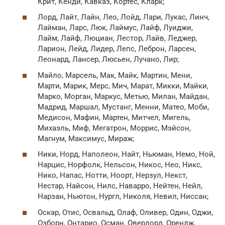
Крит, Кенди, Кавказ, Кортес, Кларк;
Лорд, Лайт, Лайн, Лео, Лойд, Лари, Лукас, Линч,
Лайман, Ларс, Люк, Лаймус, Лайф, Луиджи,
Лайм, Лайф, Люциан, Лестор, Лайв, Леджер,
Ларион, Лейд, Лидер, Лепс, Леброн, Ларсен,
Леонард, Лансер, Люсьен, Лучано, Лир;
Майло, Марсель, Мак, Майк, Мартин, Мени,
Марти, Марик, Мерс, Мич, Марат, Микки, Майки,
Марко, Морган, Маркус, Метью, Милан, Майдан,
Мадрид, Маршал, Мустанг, Менни, Матео, Моби,
Медисон, Мафин, Мартен, Митчел, Мигель,
Михаэль, Миф, Мегатрон, Моррис, Мэйсон,
Магнум, Максимус, Мираж;
Ники, Норд, Наполеон, Найт, Ньюман, Немо, Ной,
Нарцис, Норфолк, Нельсон, Никос, Нео, Никс,
Нико, Напас, Нотти, Ноорт, Нерзул, Некст,
Нестар, Найсон, Нилс, Наварро, Нейтен, Нейл,
Нарзан, Ньютон, Нургл, Николя, Невил, Ниссан;
Оскар, Отис, Освальд, Олаф, Оливер, Один, Оджи,
Озборн, Онтарио, Осман, Оверлорд, Орендж,