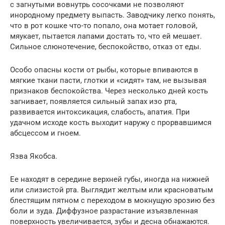
с загнутыми вовнутрь сосочками не позволяют
инородному предмету выпасть. Заводчику легко понять,
что в рот кошке что-то попало, она мотает головой,
мяукает, пытается лапами достать то, что ей мешает.
Сильное слюнотечение, беспокойство, отказ от еды.
Особо опасны кости от рыбы, которые впиваются в
мягкие ткани пасти, глотки и «сидят» там, не вызывая
признаков беспокойства. Через несколько дней кость
загнивает, появляется сильный запах изо рта,
развивается интоксикация, слабость, апатия. При
удачном исходе кость выходит наружу с прорвавшимся
абсцессом и гноем.
Язва Якобса.
Ее находят в середине верхней губы, иногда на нижней
или слизистой рта. Выглядит желтым или красноватым
блестящим пятном с переходом в мокнущую эрозию без
боли и зуда. Диффузное разрастание изъязвленная
поверхность увеличивается, зубы и десна обнажаются.