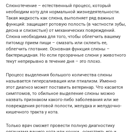
Слюнотечение – естественный процесс, который
необходим коту для нормальной жизнедеятельности.
Такая жидкость как слюна, выполняет ряд важных
функций: защищает ротовую полость (в частности зубы,
десна и слизистые) от механических повреждений.
Слюна необходима для того, чтобы облегчить вашему
питомцу прием пищи – смазать или склеить ее,
облегчить глотание. Основная функция слюны –
бактерицидная. Но если прозрачные слюни у животного
текут непрерывно в течение дня – это плохо.
Процесс выделения большого количества слюны
называется гиперсаливация или птиализм. Именно
этот диагноз может поставить ветеринар. Что касается
симптомов, то обильное выделение слюны можно
назвать признаком какого-либо заболевания или же
повреждения ротовой полости, желудка и желудочно-
кишечного тракта у кота.
Только врач сможет провести полную диагностику
организма вашего кота или кошки , осмотреть его и