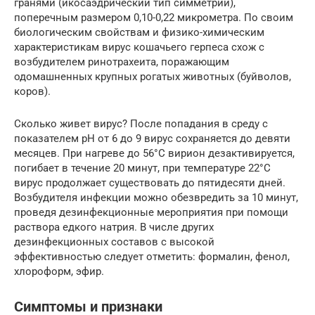
гранями (икосаэдрический тип симметрии),
поперечным размером 0,10-0,22 микрометра. По своим
биологическим свойствам и физико-химическим
характеристикам вирус кошачьего герпеса схож с
возбудителем ринотрахеита, поражающим
одомашненных крупных рогатых животных (буйволов,
коров).
Сколько живет вирус? После попадания в среду с
показателем рН от 6 до 9 вирус сохраняется до девяти
месяцев. При нагреве до 56°С вирион дезактивируется,
погибает в течение 20 минут, при температуре 22°С
вирус продолжает существовать до пятидесяти дней.
Возбудителя инфекции можно обезвредить за 10 минут,
проведя дезинфекционные мероприятия при помощи
раствора едкого натрия. В числе других
дезинфекционных составов с высокой
эффективностью следует отметить: формалин, фенол,
хлороформ, эфир.
Симптомы и признаки