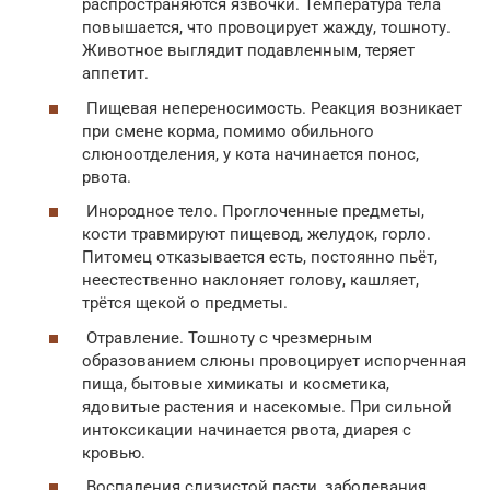
распространяются язвочки. Температура тела
повышается, что провоцирует жажду, тошноту.
Животное выглядит подавленным, теряет
аппетит.
Пищевая непереносимость. Реакция возникает
при смене корма, помимо обильного
слюноотделения, у кота начинается понос,
рвота.
Инородное тело. Проглоченные предметы,
кости травмируют пищевод, желудок, горло.
Питомец отказывается есть, постоянно пьёт,
неестественно наклоняет голову, кашляет,
трётся щекой о предметы.
Отравление. Тошноту с чрезмерным
образованием слюны провоцирует испорченная
пища, бытовые химикаты и косметика,
ядовитые растения и насекомые. При сильной
интоксикации начинается рвота, диарея с
кровью.
Воспаления слизистой пасти, заболевания