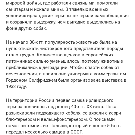
мировой войны, где работали связными, помогали
санитарам и искали мины. В тяжелых военных
условиях ирландские терьеры не теряли самообладания
и сохраняли выдержку, чем выгодно выделялись на
фоне других собак.
На начало 30-х гг. популярность животных была на
нуле: отыскать чистокровного представителя породы
стало трудно. Количество щенков в европейских
питомниках сильно уменьшилось, поэтому животные
приближались к деградации. Чтобы спасти собак от
исчезновения, в павильоне универмага коммерсантом
Гордоном Селфриджем была организована выставка в
1933 году.
На территории России первая самка ирландского
терьера появилась под конец 40-х гг. ХХ века. Пока
разыскивали подходящего кобеля, ее вязали с керри-
блю-терьером и вельш-фокстерьером. С поисками
помог питомник из Польши, который в конце 50-х гг.
передал несколько самцов в СССР.