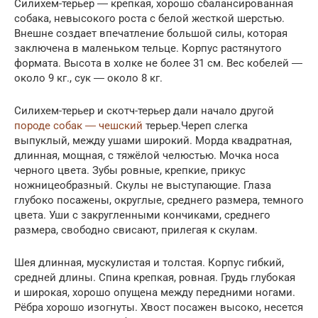
Силихем-терьер ― крепкая, хорошо сбалансированная
собака, невысокого роста с белой жесткой шерстью.
Внешне создает впечатление большой силы, которая
заключена в маленьком тельце. Корпус растянутого
формата. Высота в холке не более 31 см. Вес кобелей ―
около 9 кг., сук ― около 8 кг.
Силихем-терьер и скотч-терьер дали начало другой
породе собак ― чешский
терьер.Череп слегка
выпуклый, между ушами широкий. Морда квадратная,
длинная, мощная, с тяжёлой челюстью. Мочка носа
черного цвета. Зубы ровные, крепкие, прикус
ножницеобразный. Скулы не выступающие. Глаза
глубоко посажены, округлые, среднего размера, темного
цвета. Уши с закругленными кончиками, среднего
размера, свободно свисают, прилегая к скулам.
Шея длинная, мускулистая и толстая. Корпус гибкий,
средней длины. Спина крепкая, ровная. Грудь глубокая
и широкая, хорошо опущена между передними ногами.
Рёбра хорошо изогнуты. Хвост посажен высоко, несется