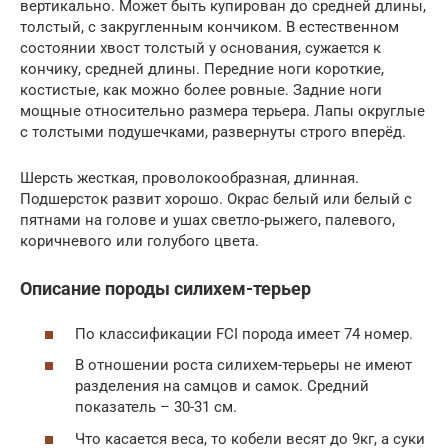
вертикально. Может быть купирован до средней длины,
толстый, с закругленным кончиком. В естественном
состоянии хвост толстый у основания, сужается к
кончику, средней длины. Передние ноги короткие,
костистые, как можно более ровные. Задние ноги
мощные относительно размера терьера. Лапы округлые
с толстыми подушечками, развернуты строго вперёд.
Шерсть жесткая, проволокообразная, длинная.
Подшерсток развит хорошо. Окрас белый или белый с
пятнами на голове и ушах светло-рыжего, палевого,
коричневого или голубого цвета.
Описание породы силихем-терьер
По классификации FCI порода имеет 74 номер.
В отношении роста силихем-терьеры не имеют
разделения на самцов и самок. Средний
показатель – 30-31 см.
Что касается веса, то кобели весят до 9кг, а суки