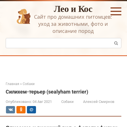
Перейти
Лео и Кос
к
контенту
Сайт про домашних питомцев:
уход за животными, фото и
описание пород
Поиск:
Главная
»
Собаки
Силихем-терьер (sealyham terrier)
Опубликовано:
04 Авг 2021
Собаки
Алексей Смирнов