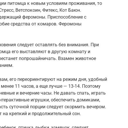
ции питомца к новым условиям проживания, то
тресс, Ветспокоин, Фитекс, Кот Баюн.
одержащий феромоны. Приспособление с
обие средства от комаров. Феромоны
новения следует оставлять без внимания. При
томца его выставляют в другую комнату и
рестанет попрошайничать. Взамен животное
анием.
вам, его переориентируют на режим дня, удобный
 менее 11 часов, а еще лучше — 13-14. Поэтому
невные и вечерние часы. Не давать спать, играть
интерактивные игрушки, обеспечить домиками,
сть суточной порции следует скормить вечером.
ет на крепкий и продолжительный сон.
ебенок, птичка, рыбки, хомячок, следует