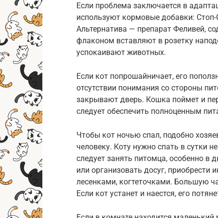
Если проблема заключается в адапта
используют кормовые добавки: Стоп-С
Альтернатива — препарат Феливей, с
флаконом вставляют в розетку напод
успокаивают животных.
Если кот попрошайничает, его пополз
отсутствии понимания со стороны пи
закрывают дверь. Кошка поймет и пе
следует обеспечить полноценным пит
Чтобы кот ночью спал, подобно хозяе
человеку. Коту нужно спать в сутки не
следует занять питомца, особенно в д
или организовать досуг, приобрести 
лесенками, когтеточками. Большую ча
Если кот устанет и наестся, его потян
Если в комнате находится маленький р