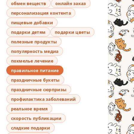
обмен веществ
онлайн заказ
персонализация контента
пищевые добавки
подарки детям
подарки цветы
полезные продукты
популярность медиа
похмелье лечение
правильное питание
праздничные букеты
праздничные сюрпризы
профилактика заболеваний
реальное время
скорость публикации
сладкие подарки