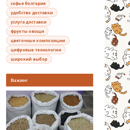
софья болгария
удобство доставки
услуга доставки
фрукты овощи
цветочные композиции
цифровые технологии
широкий выбор
Важное