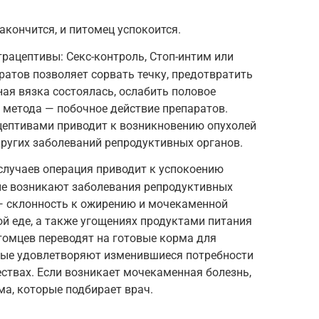
закончится, и питомец успокоится.
рацептивы: Секс-контроль, Стоп-интим или
ратов позволяет сорвать течку, предотвратить
ная вязка состоялась, ослабить половое
 метода — побочное действие препаратов.
цептивами приводит к возникновению опухолей
ругих заболеваний репродуктивных органов.
случаев операция приводит к успокоению
не возникают заболевания репродуктивных
 — склонность к ожирению и мочекаменной
ой еде, а также угощениях продуктами питания
томцев переводят на готовые корма для
рые удовлетворяют изменившиеся потребности
ствах. Если возникает мочекаменная болезнь,
а, которые подбирает врач.