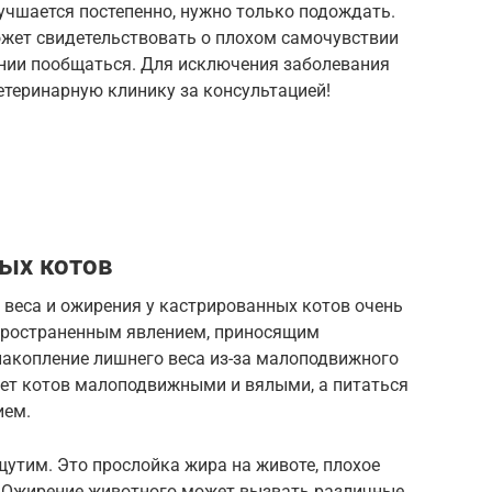
учшается постепенно, нужно только подождать.
жет свидетельствовать о плохом самочувствии
нии пообщаться. Для исключения заболевания
етеринарную клинику за консультацией!
ых котов
 веса и ожирения у кастрированных котов очень
пространенным явлением, приносящим
акопление лишнего веса из-за малоподвижного
ает котов малоподвижными и вялыми, а питаться
ием.
щутим. Это прослойка жира на животе, плохое
 Ожирение животного может вызвать различные