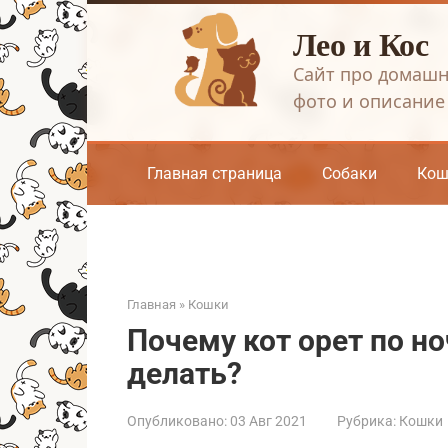
Перейти
Лео и Кос
к
контенту
Сайт про домашн
фото и описание
Главная страница
Собаки
Кош
Главная
»
Кошки
Почему кот орет по но
делать?
Опубликовано:
03 Авг 2021
Рубрика:
Кошки