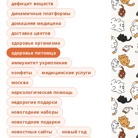
дефицит веществ
динамичные платформы
домашняя медицина
доставка цветов
здоровье организма
здоровье питомца
иммунитет укрепление
конфеты
медицинские услуги
москва
наркологическая помощь
недорогие подарки
новогодние наборы
новогодние подарки
новостные сайты
новый год