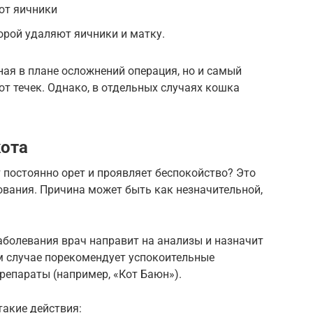
ют яичники
орой удаляют яичники и матку.
ная в плане осложнений операция, но и самый
т течек. Однако, в отдельных случаях кошка
.
кота
 постоянно орет и проявляет беспокойство? Это
ования. Причина может быть как незначительной,
аболевания врач направит на анализы и назначит
м случае порекомендует успокоительные
репараты (например, «Кот Баюн»).
такие действия: