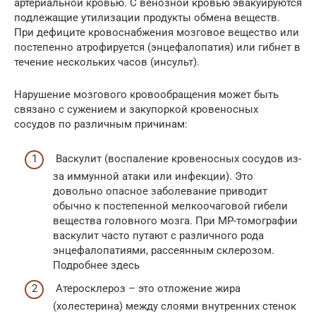
артериальной кровью. С венозной кровью эвакуируются
подлежащие утилизации продукты обмена веществ.
При дефиците кровоснабжения мозговое вещество или
постепенно атрофируется (энцефалопатия) или гибнет в
течение нескольких часов (инсульт).
Нарушение мозгового кровообращения может быть
связано с сужением и закупоркой кровеносных
сосудов по различным причинам:
Васкулит (воспаление кровеносных сосудов из-
за иммунной атаки или инфекции). Это
довольно опасное заболевание приводит
обычно к постепенной мелкоочаговой гибели
вещества головного мозга. При МР-томографии
васкулит часто путают с различного рода
энцефалопатиями, рассеянным склерозом.
Подробнее здесь
Атеросклероз – это отложение жира
(холестерина) между слоями внутренних стенок