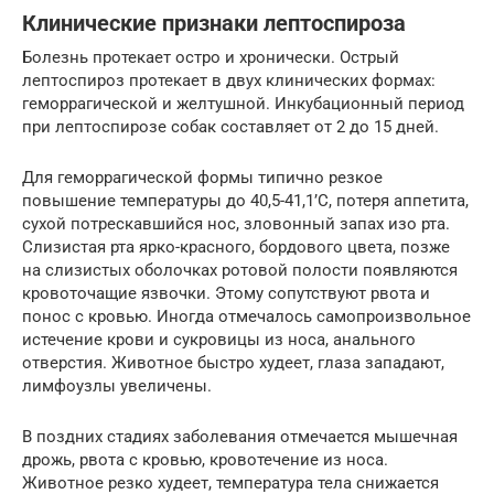
Клинические признаки лептоспироза
Болезнь протекает остро и хронически. Острый
лептоспироз протекает в двух клинических формах:
геморрагической и желтушной. Инкубационный период
при лептоспирозе собак составляет от 2 до 15 дней.
Для геморрагической формы типично резкое
повышение температуры до 40,5-41,1’С, потеря аппетита,
сухой потрескавшийся нос, зловонный запах изо рта.
Слизистая рта ярко-красного, бордового цвета, позже
на слизистых оболочках ротовой полости появляются
кровоточащие язвочки. Этому сопутствуют рвота и
понос с кровью. Иногда отмечалось самопроизвольное
истечение крови и сукровицы из носа, анального
отверстия. Животное быстро худеет, глаза западают,
лимфоузлы увеличены.
В поздних стадиях заболевания отмечается мышечная
дрожь, рвота с кровью, кровотечение из носа.
Животное резко худеет, температура тела снижается