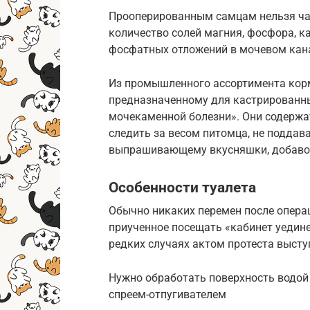
Прооперированным самцам нельзя ча
количество солей магния, фосфора, к
фосфатных отложений в мочевом кана
Из промышленного ассортимента корм
предназначенному для кастрированны
мочекаменной болезни». Они содерж
следить за весом питомца, не поддава
выпрашивающему вкусняшки, добаво
Особенности туалета
Обычно никаких перемен после операц
приученное посещать «кабинет уедине
редких случаях актом протеста высту
Нужно обработать поверхность водой
спреем-отпугивателем