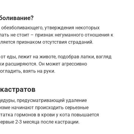
зболивание?
ы обезболивающего, утверждения некоторых
лать не стоит – признак негуманного отношения к
ляется признаком отсутствия страданий.
от еды, лежит на животе, подобрав лапки, взгляд
ки расширяются. Он может агрессивно
гладить, взять на руки.
кастратов
цедуры, предусматривающей удаление
низме начинают происходить серьезные
татка гормонов в крови у кота повышается
первые 2-3 месяца после кастрации.