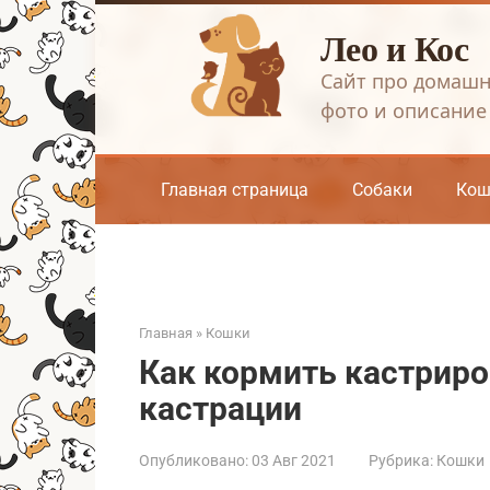
Перейти
Лео и Кос
к
контенту
Сайт про домашн
фото и описание
Главная страница
Собаки
Кош
Главная
»
Кошки
Как кормить кастриро
кастрации
Опубликовано:
03 Авг 2021
Рубрика:
Кошки