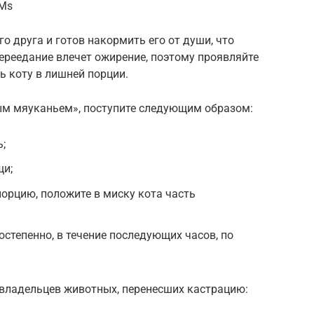
jMs
о друга и готов накормить его от души, что
ереедание влечет ожирение, поэтому проявляйте
ь коту в лишней порции.
ым мяуканьем», поступите следующим образом:
;
щи;
порцию, положите в миску кота часть
остепенно, в течение последующих часов, по
 владельцев животных, перенесших кастрацию: