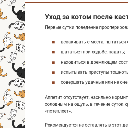
Уход за котом после кас
Первые сутки поведение прооперирова
вскакивать с места, пытаться 
шататься при ходьбе, падать;
находиться в дремлющем сост
испытывать приступы тошноты
совершать удачные или не оч
Аппетит отсутствует, насильно кормит
холодным на ощупь, в течение суток 
«потеплеет».
Рекомендуется не оставлять в этот д