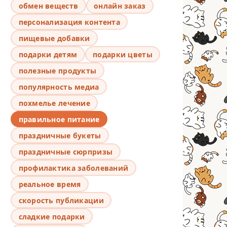
обмен веществ
онлайн заказ
персонализация контента
пищевые добавки
подарки детям
подарки цветы
полезные продукты
популярность медиа
похмелье лечение
правильное питание
праздничные букеты
праздничные сюрпризы
профилактика заболеваний
реальное время
скорость публикации
сладкие подарки