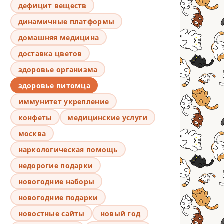
дефицит веществ
динамичные платформы
домашняя медицина
доставка цветов
здоровье организма
здоровье питомца
иммунитет укрепление
конфеты
медицинские услуги
москва
наркологическая помощь
недорогие подарки
новогодние наборы
новогодние подарки
новостные сайты
новый год