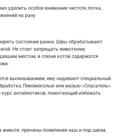
мо уделить особое внимание чистоте лотка,
жнений на рану
верять состояние ранки. Швы обрабатывают
нкой. Не стоит запрещать животному
давшим местом, в слюне котов содержатся
ожи.
ется вылизыванием, ему надевают специальный
обработка Левомеколью или мазью «Спасатель».
й курс антибиотиков, помогающий избежать
а животе: причины появления наш и под швом,