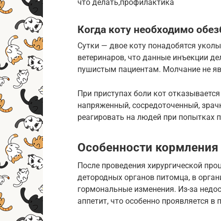
что делать,профилактика
Когда коту необходимо обе
Сутки — двое коту понадобятся укол
ветеринаров, что данные инъекции де
пушистым пациентам. Молчание не яв
При приступах боли кот отказывается 
напряженный, сосредоточенный, зрач
реагировать на людей при попытках по
Особенности кормления 
После проведения хирургической про
детородных органов питомца, в орга
гормональные изменения. Из-за недос
аппетит, что особенно проявляется в 