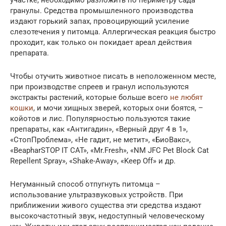
участке, необходимо разложить по периметру сада
гранулы. Средства промышленного производства
издают горький запах, провоцирующий усиление
слезотечения у питомца. Аллергическая реакция быстро
проходит, как только он покидает ареал действия
препарата.
Чтобы отучить животное писать в неположенном месте,
при производстве спреев и гранул используются
экстракты растений, которые больше всего
не любят
кошки
, и мочи хищных зверей, которых они боятся, –
койотов и лис. Популярностью пользуются такие
препараты, как «Антигадин», «Верный друг 4 в 1»,
«СтопПроблема», «Не гадит, не метит», «БиоВакс»,
«BeapharSTOP IT CAT», «Mr.Fresh», «NM JFC Pet Block Cat
Repellent Spray», «Shake-Away», «Keep Off» и др.
Негуманный способ отпугнуть питомца –
использование ультразвуковых устройств. При
приближении живого существа эти средства издают
высокочастотный звук, недоступный человеческому