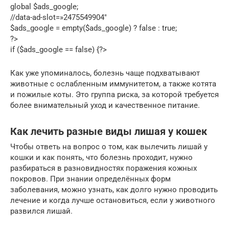
global $ads_google;
//data-ad-slot=»2475549904″
$ads_google = empty($ads_google) ? false : true;
?>
if ($ads_google == false) {?>
Как уже упоминалось, болезнь чаще подхватывают
животные с ослабленным иммунитетом, а также котята
и пожилые коты. Это группа риска, за которой требуется
более внимательный уход и качественное питание.
Как лечить разные виды лишая у кошек
Чтобы ответь на вопрос о том, как вылечить лишай у
кошки и как понять, что болезнь проходит, нужно
разбираться в разновидностях поражения кожных
покровов. При знании определённых форм
заболевания, можно узнать, как долго нужно проводить
лечение и когда лучше остановиться, если у животного
развился лишай.