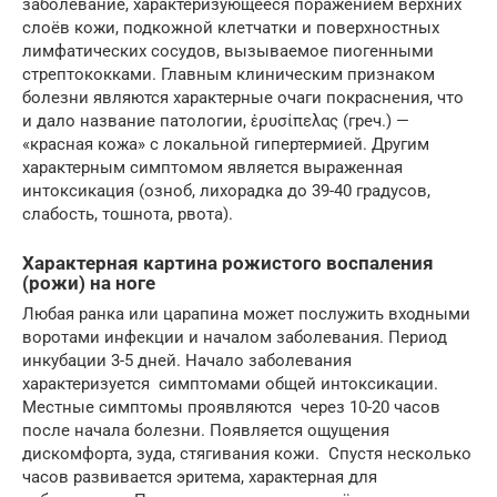
заболевание, характеризующееся поражением верхних
слоёв кожи, подкожной клетчатки и поверхностных
лимфатических сосудов, вызываемое пиогенными
стрептококками. Главным клиническим признаком
болезни являются характерные очаги покраснения, что
и дало название патологии, ἐρυσίπελας (греч.) —
«красная кожа» с локальной гипертермией. Другим
характерным симптомом является выраженная
интоксикация (озноб, лихорадка до 39-40 градусов,
слабость, тошнота, рвота).
Характерная картина рожистого воспаления
(рожи) на ноге
Любая ранка или царапина может послужить входными
воротами инфекции и началом заболевания. Период
инкубации 3-5 дней. Начало заболевания
характеризуется симптомами общей интоксикации.
Местные симптомы проявляются через 10-20 часов
после начала болезни. Появляется ощущения
дискомфорта, зуда, стягивания кожи. Спустя несколько
часов развивается эритема, характерная для