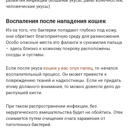
развития инфекции (кошачьи укусы, раны конечностей,
человеческие укусы)
Воспаления после нападения кошек
Из-за того, что бактерии попадают глубоко под кожу,
они обретают благоприятную среду для размножения.
Особо опасные места это фаланги и сухожилия пальца
– здесь близко к кожному покрову расположены
сосуды и суставы.
Если после укуса
кошки у вас опух палец
, то начался
воспалительный процесс. Он может привести к
повреждению тканей и надкостницы. Если не придать
этому должного внимания, то можно довести дело до
распухшей кисти.
При таком распространении инфекции, без
хирургического вмешательства будет не обойтись. Отек
снимается путем очищения очага заражения от
патогенных бактерий.