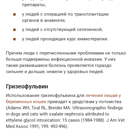
препараты;
у людей с операцией по трансплантации
органов в анамнезе;
у людей с отсутствующей селезенкой;
у людей проходящих курс химиотерапии.
Причем люди с перечисленными проблемами не только
больше подвержены инфекционной инвазии. У них
также развившаяся болезнь проявляется гораздо
сильнее и дольше, нежели у здоровых людей.
Гризеофульвин
Использование гризеофульвина для
лечения лишая у
беременных кошек
приводит к уродствам у потомства
(Adams WH, Toal RL, Breider MA. Ultrasonographic findings
in dogs and cats with oxalate nephrosis attributed to
ethylene glycol intoxication: 15 cases (1984-1988). J Am Vet
Med Assoc 1991; 199: 492-496).