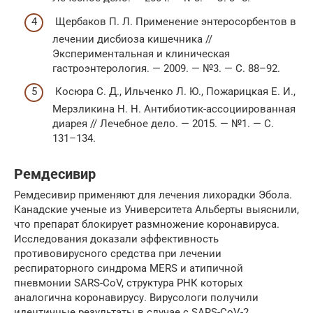
Щербаков П. Л. Применение энтеросорбентов в
лечении дисбиоза кишечника //
Экспериментальная и клиническая
гастроэнтерология. — 2009. — №3. — С. 88–92.
Косюра С. Д., Ильченко Л. Ю., Пожарицкая Е. И.,
Мерзликина Н. Н. Антибиотик-ассоциированная
диарея // Лечебное дело. — 2015. — №1. — С.
131–134.
Ремдесивир
Ремдесивир применяют для лечения лихорадки Эбола.
Канадские ученые из Университета Альберты выяснили,
что препарат блокирует размножение коронавируса.
Исследования доказали эффективность
противовирусного средства при лечении
респираторного синдрома MERS и атипичной
пневмонии SARS-CoV, структура РНК которых
аналогична коронавирусу. Вирусологи получили
идентичные результаты в случае с SARS-CoV-2,