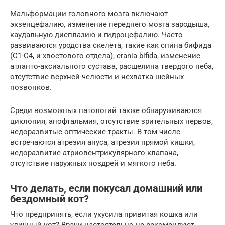
Мальформации головного мозга включают
экзенцефалию, изменение переднего мозга зародыша,
каудальную дисплазию и гидроцефалию. Часто
развиваются уродства скелета, такие как спина бифида
(C1-C4, и хвостового отдела), crania bifida, изменение
атланто-аксиального сустава, расщелина твердого неба,
отсутствие верхней челюсти и нехватка шейных
позвонков.
Среди возможных патологий также обнаруживаются
циклопия, анофтальмия, отсутствие зрительных нервов,
недоразвитые оптические тракты. В том числе
встречаются атрезия ануса, атрезия прямой кишки,
недоразвитие атриовентрикулярного клапана,
отсутствие наружных ноздрей и мягкого неба.
Что делать, если покусал домашний или
бездомный кот?
Что предпринять, если укусила привитая кошка или
уличный кот? Врачи настоятельно не рекомендуют