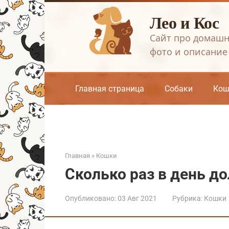
Перейти
Лео и Кос
к
контенту
Сайт про домашн
фото и описание
Главная страница
Собаки
Кош
Главная
»
Кошки
Сколько раз в день д
Опубликовано:
03 Авг 2021
Рубрика:
Кошки