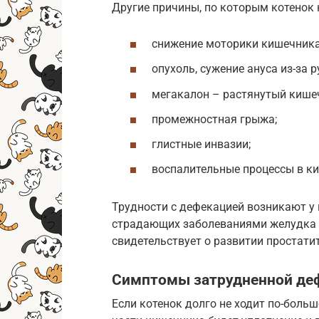
Другие причины, по которым котенок 
снижение моторики кишечника
опухоль, сужение ануса из-за р
мегакалон – растянутый кише
промежностная грыжа;
глистные инвазии;
воспалительные процессы в к
Трудности с дефекацией возникают у
страдающих заболеваниями желудка и
свидетельствует о развитии простатит
Симптомы затрудненной де
Если котенок долго не ходит по-боль