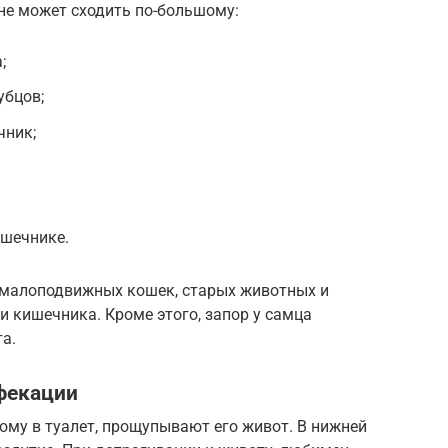
не может сходить по-большому:
;
убцов;
чник;
ишечнике.
 малоподвижных кошек, старых животных и
 кишечника. Кроме этого, запор у самца
а.
фекации
шому в туалет, прощупывают его живот. В нижней