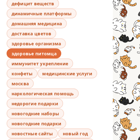
дефицит веществ
динамичные платформы
домашняя медицина
доставка цветов
здоровье организма
здоровье питомца
иммунитет укрепление
конфеты
медицинские услуги
москва
наркологическая помощь
недорогие подарки
новогодние наборы
новогодние подарки
новостные сайты
новый год