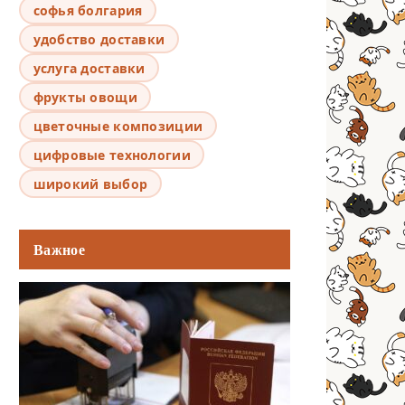
софья болгария
удобство доставки
услуга доставки
фрукты овощи
цветочные композиции
цифровые технологии
широкий выбор
Важное