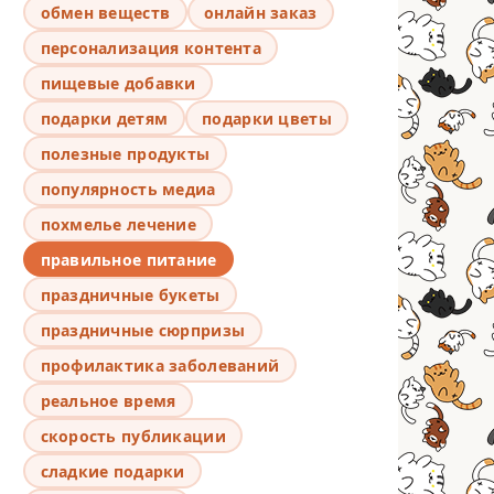
обмен веществ
онлайн заказ
персонализация контента
пищевые добавки
подарки детям
подарки цветы
полезные продукты
популярность медиа
похмелье лечение
правильное питание
праздничные букеты
праздничные сюрпризы
профилактика заболеваний
реальное время
скорость публикации
сладкие подарки