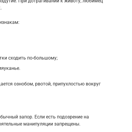
вздутие. При дотрагивании к животу, любимец
.
изнакам:
тки сходить по-большому;
мяуканье.
ется ознобом, рвотой, припухлостью вокруг
обычный запор. Если есть подозрение на
оятельные манипуляции запрещены.