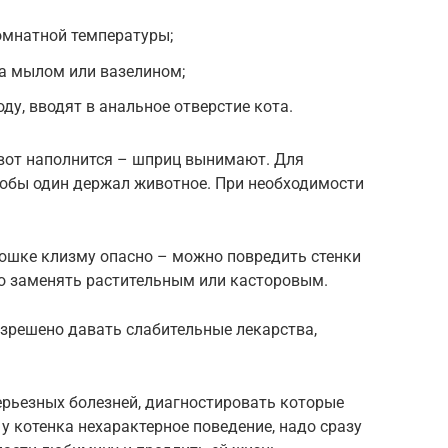
омнатной температуры;
а мылом или вазелином;
ду, вводят в анальное отверстие кота.
ивот наполнится – шприц вынимают. Для
тобы один держал животное. При необходимости
кошке клизму опасно – можно повредить стенки
о заменять растительным или касторовым.
азрешено давать слабительные лекарства,
ерьезных болезней, диагностировать которые
у котенка нехарактерное поведение, надо сразу