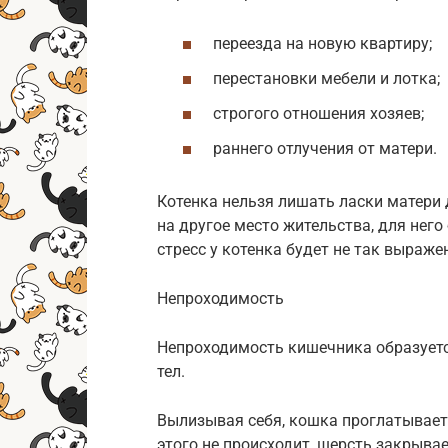
переезда на новую квартиру;
перестановки мебели и лотка;
строгого отношения хозяев;
раннего отлучения от матери.
Котенка нельзя лишать ласки матери 
на другое место жительства, для него
стресс у котенка будет не так выраже
Непроходимость
Непроходимость кишечника образуетс
тел.
Вылизывая себя, кошка проглатывает
этого не происходит, шерсть закрыва