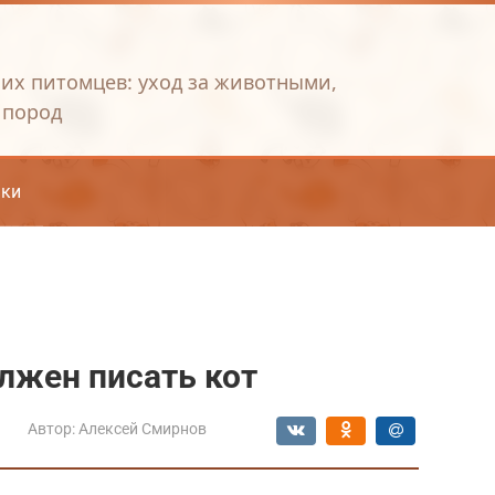
их питомцев: уход за животными,
 пород
ки
олжен писать кот
Автор:
Алексей Смирнов