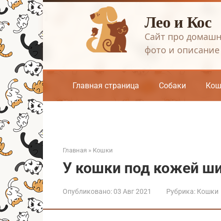
Перейти
Лео и Кос
к
контенту
Сайт про домашн
фото и описание
Главная страница
Собаки
Кош
Главная
»
Кошки
У кошки под кожей ш
Опубликовано:
03 Авг 2021
Рубрика:
Кошки