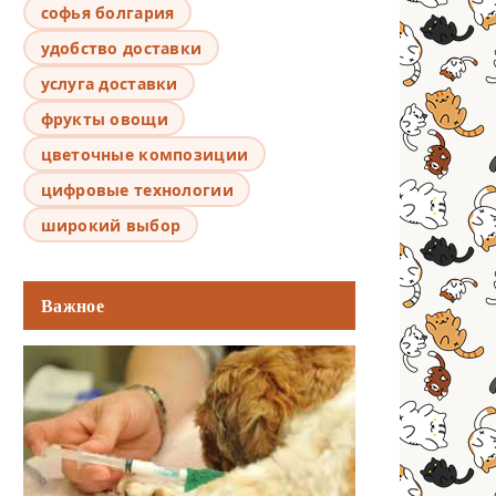
софья болгария
удобство доставки
услуга доставки
фрукты овощи
цветочные композиции
цифровые технологии
широкий выбор
Важное