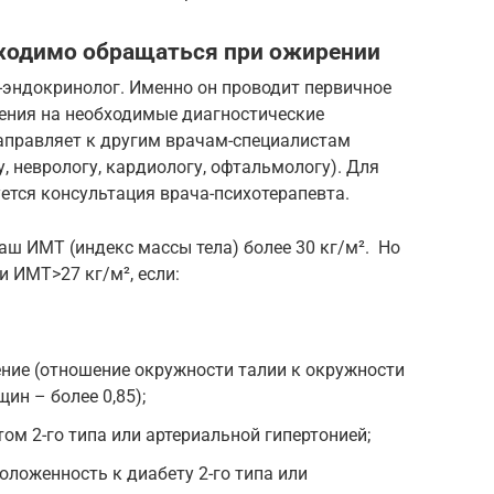
бходимо обращаться при ожирении
-эндокринолог. Именно он проводит первичное
ления на необходимые диагностические
направляет к другим врачам-специалистам
у, неврологу, кардиологу, офтальмологу). Для
ется консультация врача-психотерапевта.
аш ИМТ (индекс массы тела) более 30 кг/м². Но
и ИМТ>27 кг/м², если:
ние (отношение окружности талии к окружности
ин – более 0,85);
ом 2-го типа или артериальной гипертонией;
оложенность к диабету 2-го типа или