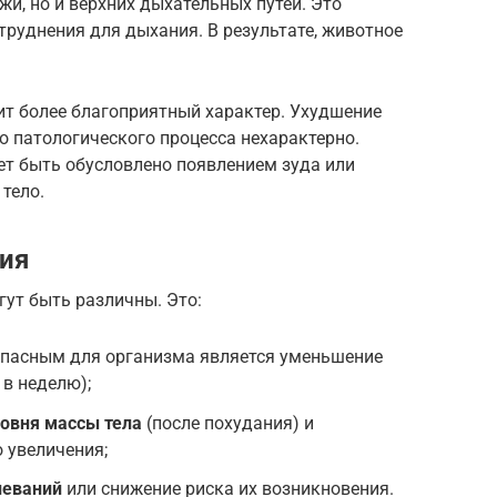
и, но и верхних дыхательных путей. Это
труднения для дыхания. В результате, животное
ит более благоприятный характер. Ухудшение
о патологического процесса нехарактерно.
т быть обусловлено появлением зуда или
тело.
ия
гут быть различны. Это:
опасным для организма является уменьшение
 в неделю);
овня массы тела
(после похудания) и
 увеличения;
леваний
или снижение риска их возникновения.