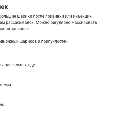
шек
большие шарики после прививки или инъекций.
нем рассасываясь. Можно регулярно массировать
появятся вовсе.
одкожных шариков и припухлостей:
сы насекомых, еду.
стемы.
в.