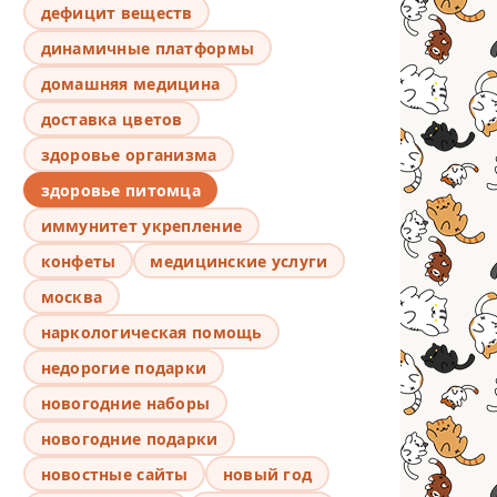
дефицит веществ
динамичные платформы
домашняя медицина
доставка цветов
здоровье организма
здоровье питомца
иммунитет укрепление
конфеты
медицинские услуги
москва
наркологическая помощь
недорогие подарки
новогодние наборы
новогодние подарки
новостные сайты
новый год