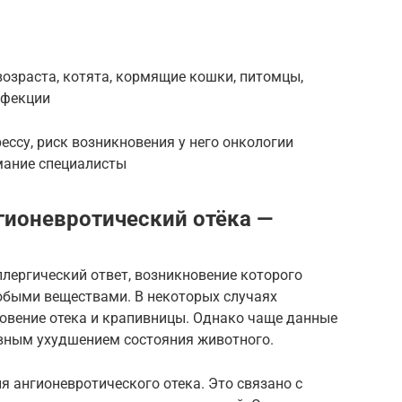
возраста, котята, кормящие кошки, питомцы,
нфекции
ессу, риск возникновения у него онкологии
мание специалисты
нгионевротический отёка —
лергический ответ, возникновение которого
юбыми веществами. В некоторых случаях
овение отека и крапивницы. Однако чаще данные
вным ухудшением состояния животного.
 ангионевротического отека. Это связано с