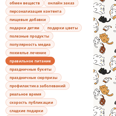
обмен веществ
онлайн заказ
персонализация контента
пищевые добавки
подарки детям
подарки цветы
полезные продукты
популярность медиа
похмелье лечение
правильное питание
праздничные букеты
праздничные сюрпризы
профилактика заболеваний
реальное время
скорость публикации
сладкие подарки