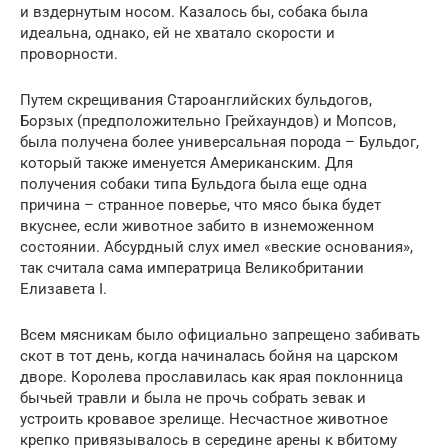
и вздернутым носом. Казалось бы, собака была
идеальна, однако, ей не хватало скорости и
проворности.
Путем скрещивания Староанглийских бульдогов,
Борзых (предположительно Грейхаундов) и Мопсов,
была получена более универсальная порода – Бульдог,
который также именуется Американским. Для
получения собаки типа Бульдога была еще одна
причина – странное поверье, что мясо быка будет
вкуснее, если животное забито в изнеможенном
состоянии. Абсурдный слух имел «веские основания»,
так считала сама императрица Великобритании
Елизавета I.
Всем мясникам было официально запрещено забивать
скот в тот день, когда начиналась бойня на царском
дворе. Королева прославилась как ярая поклонница
бычьей травли и была не прочь собрать зевак и
устроить кровавое зрелище. Несчастное животное
крепко привязывалось в середине арены к вбитому