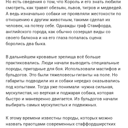
Но есть сведения о том, что Король и его знать любили
смотреть, как травят обезьян, львов, тигров и медведей.
А ведь изначально собаки не проявляли жестокости по
отношению к другим животным, такими сделал их
человек, на потеху себе. Однажды граф Стамфорда,
английского города, как обычно созерцал виды со
своего балкона и на его глаза попалась сцена:
боролись два быка.
В дальнейшем кровавые зрелища всё больше
практиковались. Люди начали выводить специальные
породы, пригодные для боя. Использовали мастифов и
бульдогов. Это были тяжеловесы-гиганты на поле. Но
габариты подводили их и собаки нередко оказывались
под копытами. Тогда уже понимали -нужна сильная,
мускулистая, но верткая и поджарая собака, которая
быстро и маневренно двигается. Из бульдогов начали
выбирать самых мускулистых и подвижных.
К этому времени известны породы, которых можно
назвать праотцами современных стаффордширстких