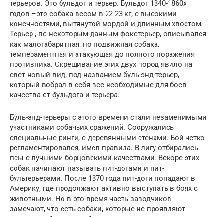
терьеров. Это бульдог и терьер. Бульдог 1840-1860х
годов –это собака весом в 22-23 кг, с высокими
конечностями, вытянутой мордой и длинным хвостом.
Терьер , по некоторым данным фокстерьер, описывался
как малогабаритная, но подвижная собака,
темпераментная и атакующая до полного поражения
противника. Скрещивание этих двух пород явило на
свет новый вид, под названием буль-энд-терьер,
который вобрал в себя все необходимые для боев
качества от бульдога и терьера.
Буль-энд-терьеры с этого времени стали незаменимыми
участниками собачьих сражений. Сооружались
специальные ринги, с деревянными стенами. Бой четко
регламентировался, имел правила. В лигу отбирались
псы с лучшими борцовскими качествами. Вскоре этих
собак начинают называть пит-догами и пит-
бультерьерами. После 1870 года пит-доги попадают в
Америку, где продолжают активно выступать в боях с
животными. Но в это время часть заводчиков
замечают, что есть собаки, которые не проявляют