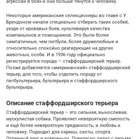
агрессии в боях и они больше тянутся к человеку.
Некоторые американские селекционеры во главе с У.
Брендоном начали специально отбирать таких особей,
уходя от кровавых боев, культивируя качества
компаньонов и помощников. Это были более
симпатичные, чем питбули, более дружелюбные и
относительно спокойно реагирующие на других
животных, особи. И в 1936 году официально
регистрируется порода — стаффордширский терьер.
Позже добавляется «американский» стаффордширский
терьер, для того, чтобы отделить породу от
питбультерьера, бультерьера и стаффордширского
бультерьера.
Описание стаффордширского терьера
Стаффордширский терьер – это сильная, выносливая,
мускулистая собака. Проявляет невероятную смелость
и ещё более невероятную преданность, и любовь к
человеку. Подходит для охраны, охоты, спорта.
Отличный друг и компаньон. Прекрасно ладит с детьми.