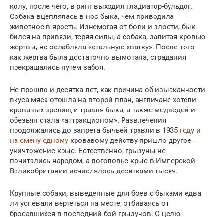
колу, после чего, в ринг выходил гладиатор-бульдог.
Собака вцеплялась в нос быка, чем приводила
животное в ярость. Изнемогая от боли и злости, бык
бился на привязи, теряя силы, а собака, залитая кровью
жертвы, не ослабляла «стальную хватку». После того
как жертва была достаточно вымотана, страдания
прекращались путем забоя.
Не прошло и десятка лет, как причина об изысканности
вкуса мяса отошла на второй план, англичане хотели
кровавых зрелищ и травля быка, а также медведей и
обезьян стала «аттракционом». Развлечения
продолжались до запрета бычьей травли в 1935
году и
на смену одному
кровавому действу пришло другое –
уничтожение крыс. Естественно, грызуны не
почитались народом, а поголовье крыс в Имперской
Великобритании исчислялось десятками тысяч.
Крупные собаки, выведенные для боев с быками едва
ли успевали вертеться на месте, отбиваясь от
бросавшихся в последний бой грызунов. С целю