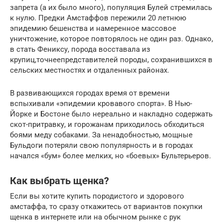
запрета (а их было много), популяция Булей стремилась
к нулю. Предки Амстаффов пережили 20 летнюю
эпидемию бешенства и намеренное массовое
уничтожение, которое повторялось не один раз. Однако,
в стать Фениксу, порода восставала из
крупиц,точнеепредставителей породы, сохранившихся в
сельских местностях и отдаленных районах.
В развивающихся городах время от времени
вспыхивали «эпидемии кровавого спорта». В Нью-
Йорке и Бостоне было нереально и накладно содержать
скот-притравку, и горожанам приходилось обходиться
боями меду собаками. За ненадобностью, мощные
Бульдоги потеряли свою популярность и в городах
начался «бум» более мелких, но «боевых» Бультерьеров.
Как выбрать щенка?
Если вы хотите купить породистого и здорового
амстаффа, то сразу откажитесь от вариантов покупки
щенка в интернете или на обычном рынке с рук