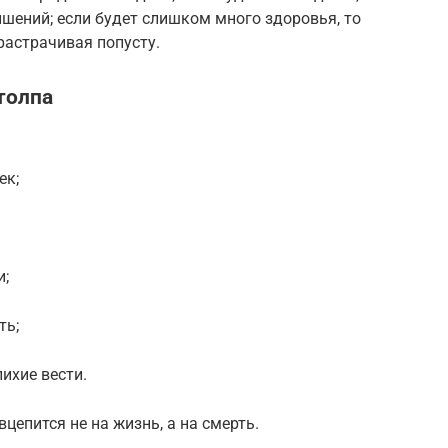
ишений; если будет слишком много здоровья, то
 растрачивая попусту.
толпа
ек;
и;
ть;
ихие вести.
вцепится не на жизнь, а на смерть.