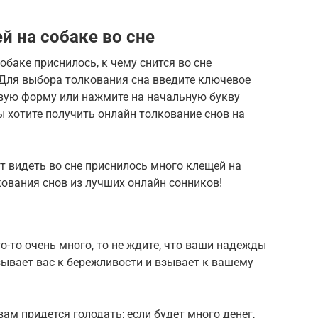
й на собаке во сне
баке приснилось, к чему снится во сне
 Для выбора толкования сна введите ключевое
овую форму или нажмите на начальную букву
ы хотите получить онлайн толкование снов на
ет видеть во сне приснилось много клещей на
кования снов из лучших онлайн сонников!
го-то очень много, то не ждите, что ваши надежды
изывает вас к бережливости и взывает к вашему
 вам придется голодать; если будет много денег,