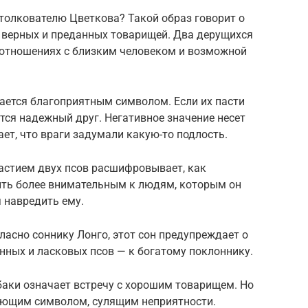
 толкователю Цветкова? Такой образ говорит о
ы верных и преданных товарищей. Два дерущихся
отношениях с близким человеком и возможной
ается благоприятным символом. Если их пасти
ется надежный друг. Негативное значение несет
ет, что враги задумали какую-то подлость.
частием двух псов расшифровывает, как
ыть более внимательным к людям, которым он
я навредить ему.
ласно соннику Лонго, этот сон предупреждает о
нных и ласковых псов — к богатому поклоннику.
баки означает встречу с хорошим товарищем. Но
ющим символом, сулящим неприятности.