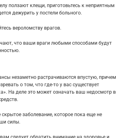
телу ползают клещи, приготовьтесь к неприятным
ется дежурить у постели больного.
йтесь вероломству врагов.
ачают, что ваши враги любыми способами будут
нностью.
нансы незаметно растрачиваются впустую, причем
ревать о том, что где-то у вас существует
а». На деле это может означать ваш недосмотр в
средств.
 скрытое заболевание, которое пока еще не
аши силы.
 вам следует обратить внимание на здоровье и