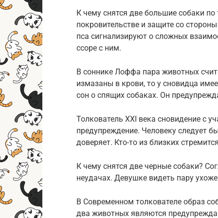
К чему снятся две большие собаки по
покровительстве и защите со сторон
пса сигнализируют о сложных взаимо
ссоре с ним.
В соннике Лоффа пара животных счит
измазаны в крови, то у сновидца име
сон о спящих собаках. Он предупрежда
Толкователь XXI века сновидение с у
предупреждение. Человеку следует б
доверяет. Кто-то из близких стремитс
К чему снятся две черные собаки? Сог
неудачах. Девушке видеть пару ухоже
В Современном толкователе образ со
два животных являются предупрежда