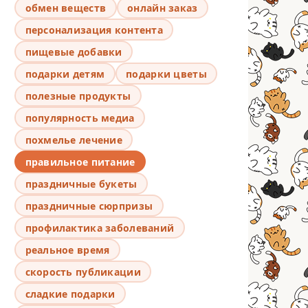
обмен веществ
онлайн заказ
персонализация контента
пищевые добавки
подарки детям
подарки цветы
полезные продукты
популярность медиа
похмелье лечение
правильное питание
праздничные букеты
праздничные сюрпризы
профилактика заболеваний
реальное время
скорость публикации
сладкие подарки