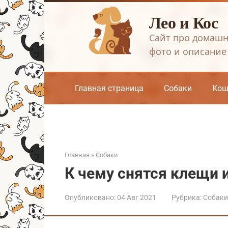
Перейти
Лео и Кос
к
контенту
Сайт про домашн
фото и описание
Главная страница
Собаки
Кош
Главная
»
Собаки
К чему снятся клещи и
Опубликовано:
04 Авг 2021
Рубрика:
Собаки