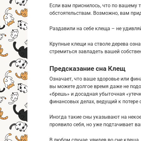
Если вам приснилось, что по вашему 
обстоятельствам. Возможно, вам прид
Раздавили на себе клеща – не удивля
Крупные клещи на стволе дерева озн
стремиться завладеть вашей собстве
Предсказание сна Клещ
Означает, что ваше здоровье или фи
вы можете долгое время даже не подоз
«брешь» и досадная убыточная «утечк
финансовых делах, ведущий к потере 
Иногда такие сны указывают на некое
проявило себя, но уже подтачивает в
В любом случае, увидев во сне клеща,