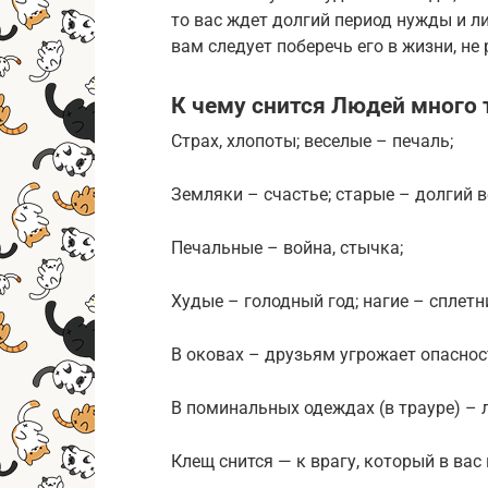
то вас ждет долгий период нужды и л
вам следует поберечь его в жизни, не
К чему снится Людей много 
Страх, хлопоты; веселые – печаль;
Земляки – счастье; старые – долгий в
Печальные – война, стычка;
Худые – голодный год; нагие – сплетн
В оковах – друзьям угрожает опаснос
В поминальных одеждах (в трауре) – л
Клещ снится — к врагу, который в вас 