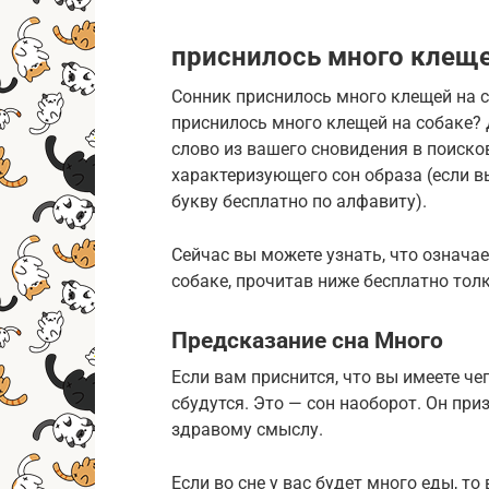
приснилось много клеще
Сонник приснилось много клещей на со
приснилось много клещей на собаке?
слово из вашего сновидения в поиск
характеризующего сон образа (если в
букву бесплатно по алфавиту).
Сейчас вы можете узнать, что означа
собаке, прочитав ниже бесплатно тол
Предсказание сна Много
Если вам приснится, что вы имеете че
сбудутся. Это — сон наоборот. Он пр
здравому смыслу.
Если во сне у вас будет много еды, то