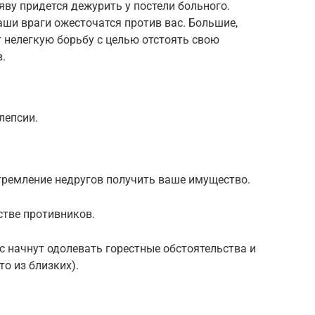
ву придется дежурить у постели больного.
аши враги ожесточатся против вас. Большие,
нелегкую борьбу с целью отстоять свою
.
лепсии.
тремление недругов получить ваше имущество.
стве противников.
ас начнут одолевать горестные обстоятельства и
о из близких).