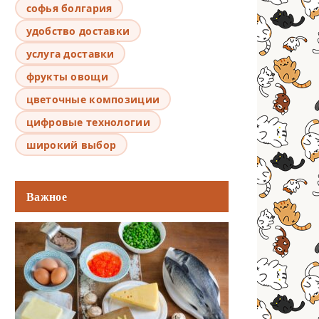
софья болгария
удобство доставки
услуга доставки
фрукты овощи
цветочные композиции
цифровые технологии
широкий выбор
Важное