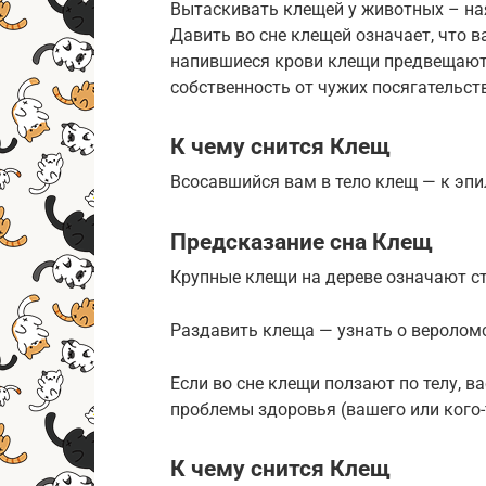
Вытаскивать клещей у животных – ная
Давить во сне клещей означает, что в
напившиеся крови клещи предвещают 
собственность от чужих посягательств
К чему снится Клещ
Всосавшийся вам в тело клещ — к эпи
Предсказание сна Клещ
Крупные клещи на дереве означают с
Раздавить клеща — узнать о веролом
Если во сне клещи ползают по телу, в
проблемы здоровья (вашего или кого-т
К чему снится Клещ