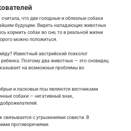
кователей
считала, что две голодные и облезлые собаки
ижайшем будущем. Видеть нападающих животных
сь кормить собак во сне, то в реальной жизни
торого можно положиться.
рейду? Известный австрийский психолог
 ребенка. Поэтому два животных — это сновидец
е указывает на возможные проблемы во
обрые и ласковые псы являются вестниками
енные собаки — негативный знак,
доброжелателей.
 связывается с угрызениями совести. В
ними противоречиями.