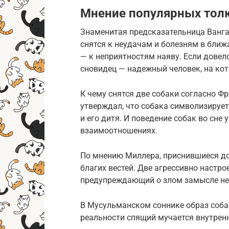
Мнение популярных тол
Знаменитая предсказательница Ванга 
снятся к неудачам и болезням в бл
— к неприятностям наяву. Если довело
сновидец — надежный человек, на ко
К чему снятся две собаки согласно Ф
утверждал, что собака символизирует
и его дитя. И поведение собак во сн
взаимоотношениях.
По мнению Миллера, приснившиеся д
благих вестей. Две агрессивно настро
предупреждающий о злом замысле не
В Мусульманском соннике образ собак
реальности спящий мучается внутрен