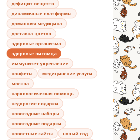
дефицит веществ
динамичные платформы
домашняя медицина
доставка цветов
здоровье организма
здоровье питомца
иммунитет укрепление
конфеты
медицинские услуги
москва
наркологическая помощь
недорогие подарки
новогодние наборы
новогодние подарки
новостные сайты
новый год